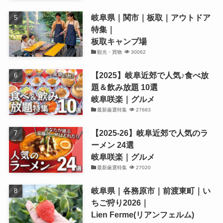
岐阜県｜関市｜板取｜アウトドア
特集｜
板取キャンプ場
観光・買物
30062
【2025】岐阜近郊で人気♪食べ放
題＆飲み放題 10選
岐阜咲楽｜グルメ
最新厳選特集
27683
【2025-26】岐阜近郊で人気のラ
ーメン 24選
岐阜咲楽｜グルメ
最新厳選特集
27020
岐阜県｜各務原市｜前渡東町｜い
ちご狩り2026｜
Lien Ferme(リアンフェルム)