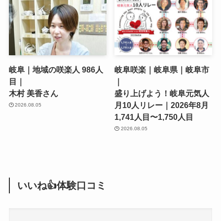
岐阜｜地域の咲楽人 986人
岐阜咲楽｜岐阜県｜岐阜市
目｜
｜
木村 美香さん
盛り上げよう！岐阜元気人
月10人リレー｜2026年8月
2026.08.05
1,741人目〜1,750人目
2026.08.05
いいね👍体験口コミ