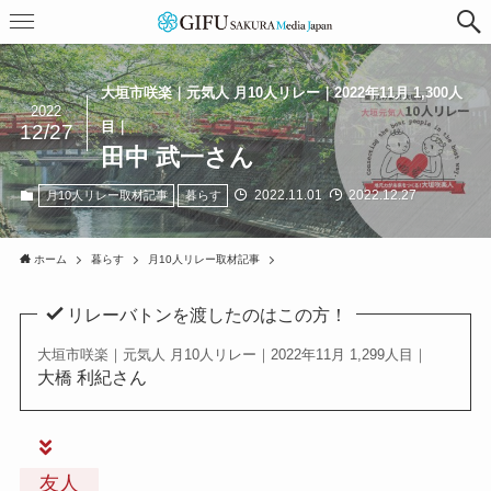
大垣市咲楽｜元気人 月10人リレー｜2022年11月 1,300人
2022
目｜
12/27
田中 武一さん
2022.11.01
2022.12.27
月10人リレー取材記事
暮らす
ホーム
暮らす
月10人リレー取材記事
リレーバトンを渡したのはこの方！
大垣市咲楽｜元気人 月10人リレー｜2022年11月 1,299人目｜
大橋 利紀さん
友人