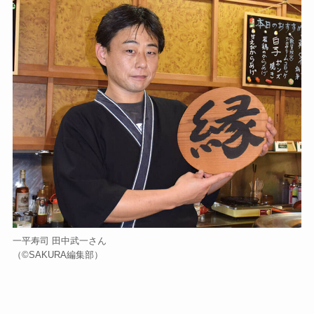
一平寿司 田中武一さん
（©️SAKURA編集部）