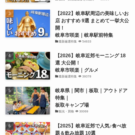
【2022】岐阜駅周辺の美味しいお
店 おすすめ 9選 まとめて一挙大公
開！
岐阜市咲楽｜岐阜駅前特集
最新厳選特集
54633
【2026】岐阜近郊モーニング 18
選 大公開！
岐阜市咲楽｜グルメ
最新厳選特集
39378
岐阜県｜関市｜板取｜アウトドア
特集｜
板取キャンプ場
観光・買物
30069
【2025】岐阜近郊で人気♪食べ放
題＆飲み放題 10選