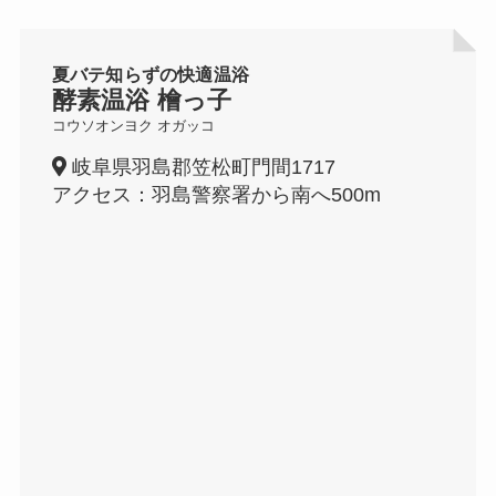
夏バテ知らずの快適温浴
酵素温浴 檜っ子
コウソオンヨク オガッコ
岐阜県羽島郡笠松町門間1717
アクセス：羽島警察署から南へ500m