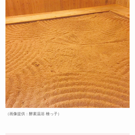
（画像提供：酵素温浴 檜っ子）