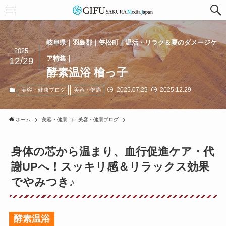
岐阜県｜羽島郡｜笠松町｜温活・リラク＆夏のダメージケ
2025
ア特集｜
12/29
酵素温浴 檜っ子
2025.07.29
2025.12.29
美容・健康ブログ
美容・健康
ホーム
美容・健康
美容・健康ブログ
身体の芯から温まり、血行促進ケア・代
謝UPへ！スッキリ感＆リラックス効果
でやみつき♪
酵素温浴