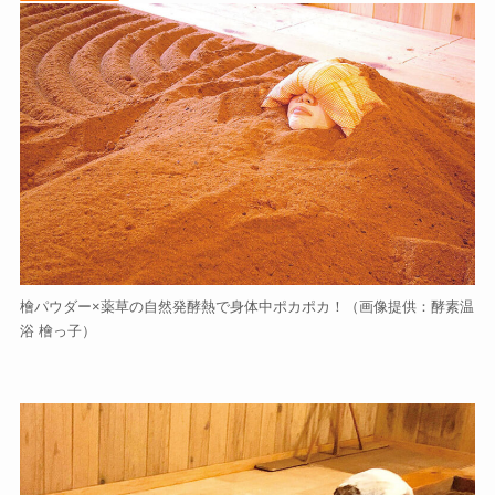
檜パウダー×薬草の自然発酵熱で身体中ポカポカ！（画像提供：酵素温
浴 檜っ子）