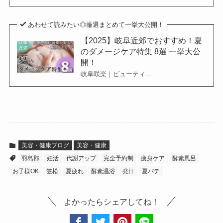
あわせて読みたい◎厳選まとめて一挙大公開！
【2025】岐阜近郊でおすすめ！夏
のダメージケア特集 8選 一挙大公
開！
岐阜咲楽｜ビューティ…
美容・健康ブログ
美容・健康
羽島郡
妊活
代謝アップ
完全予約制
痩身ケア
酵素風呂
お子様OK
笠松
夏疲れ
酵素温浴
発汗
夏バテ
よかったらシェアしてね！