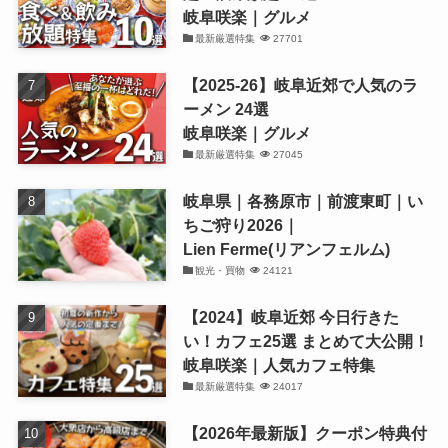
岐阜咲楽｜グルメ
最新厳選特集
27701
【2025-26】岐阜近郊で人気のラ
ーメン 24選
岐阜咲楽｜グルメ
最新厳選特集
27045
岐阜県｜各務原市｜前渡東町｜い
ちご狩り2026｜
Lien Ferme(リアンフェルム)
観光・買物
24121
【2024】岐阜近郊 今日行きた
い！カフェ25選 まとめて大公開！
岐阜咲楽｜人気カフェ特集
最新厳選特集
24017
【2026年最新版】クーポン特典付