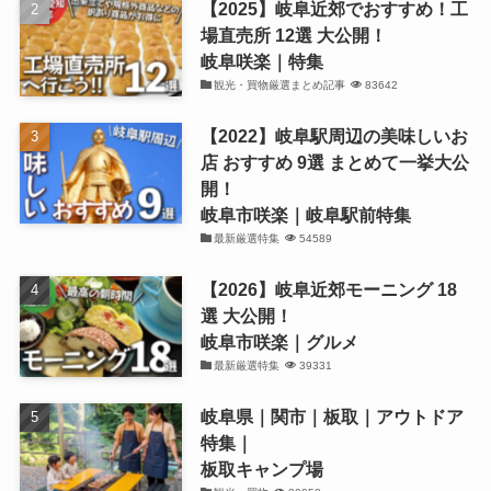
【2025】岐阜近郊でおすすめ！工
場直売所 12選 大公開！
岐阜咲楽｜特集
観光・買物厳選まとめ記事
83642
【2022】岐阜駅周辺の美味しいお
店 おすすめ 9選 まとめて一挙大公
開！
岐阜市咲楽｜岐阜駅前特集
最新厳選特集
54589
【2026】岐阜近郊モーニング 18
選 大公開！
岐阜市咲楽｜グルメ
最新厳選特集
39331
岐阜県｜関市｜板取｜アウトドア
特集｜
板取キャンプ場