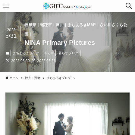
岐阜県｜瑞穂市｜犀川｜まちあるきMAP｜さい川さくら公
2023
園｜
5/31
NINA Primary Pictures
まちあるきブログ
暮らす
暮らすブログ
2023.05.30
2023.05.31
ホーム
観光・買物
まちあるきブログ