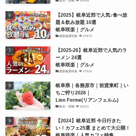
観光・買物
30058
【2025】岐阜近郊で人気♪食べ放
題＆飲み放題 10選
岐阜咲楽｜グルメ
最新厳選特集
27673
【2025-26】岐阜近郊で人気のラ
ーメン 24選
岐阜咲楽｜グルメ
最新厳選特集
27010
岐阜県｜各務原市｜前渡東町｜い
ちご狩り2026｜
Lien Ferme(リアンフェルム)
観光・買物
24121
【2024】岐阜近郊 今日行きた
い！カフェ25選 まとめて大公開！
岐阜咲楽｜人気カフェ特集