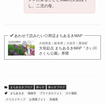
し。二児の母。
あわせて読みたい◎周辺まちあるきMAP
大垣咲楽｜岐阜県｜大垣市｜墨俣町
大垣起点 まちあるきMAP『さい川
さくら公園』界隈
まちあるきブログ
暮らす
暮らすブログ
まちあるき
瑞穂市
ブライダルフォト
ロケ撮影
クリエイティブ
お洒落フォト
高感度