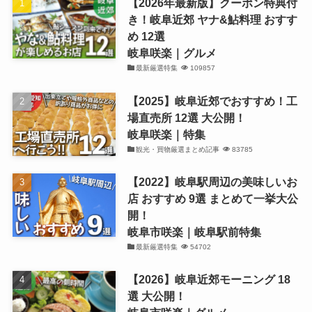
【2026年最新版】クーポン特典付
き！岐阜近郊 ヤナ&鮎料理 おすす
め 12選
岐阜咲楽｜グルメ
最新厳選特集
109857
【2025】岐阜近郊でおすすめ！工
場直売所 12選 大公開！
岐阜咲楽｜特集
観光・買物厳選まとめ記事
83785
【2022】岐阜駅周辺の美味しいお
店 おすすめ 9選 まとめて一挙大公
開！
岐阜市咲楽｜岐阜駅前特集
最新厳選特集
54702
【2026】岐阜近郊モーニング 18
選 大公開！