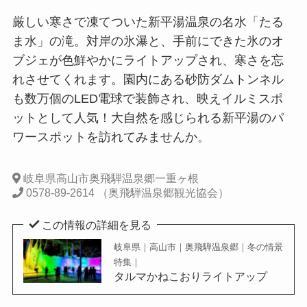
厳しい寒さで凍てついた新平湯温泉の名水「たる
ま水」の滝。対岸の氷瀑と、手前にできた氷のオ
ブジェが色鮮やかにライトアップされ、寒さを忘
れさせてくれます。園内にある砂防ダムトンネル
も数万個のLED電球で装飾され、映えイルミスポ
ットとして人気！大自然を感じられる新平湯のパ
ワースポットを訪れてみませんか。
岐阜県高山市奥飛騨温泉郷一重ヶ根
0578-89-2614 （奥飛騨温泉郷観光協会）
この情報の詳細を見る
岐阜県｜高山市｜奥飛騨温泉郷｜冬の情景
特集｜
タルマかねこおりライトアップ