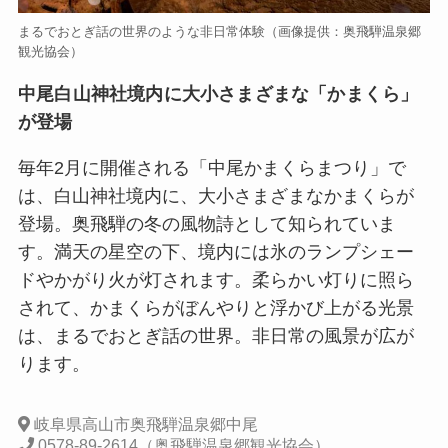
まるでおとぎ話の世界のような非日常体験（画像提供：奥飛騨温泉郷
観光協会）
中尾白山神社境内に大小さまざまな「かまくら」
が登場
毎年2月に開催される「中尾かまくらまつり」で
は、白山神社境内に、大小さまざまなかまくらが
登場。奥飛騨の冬の風物詩として知られていま
す。満天の星空の下、境内には氷のランプシェー
ドやかがり火が灯されます。柔らかい灯りに照ら
されて、かまくらがぼんやりと浮かび上がる光景
は、まるでおとぎ話の世界。非日常の風景が広が
ります。
岐阜県高山市奥飛騨温泉郷中尾
0578-89-2614（奥飛騨温泉郷観光協会）