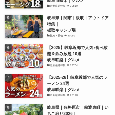
岐阜市咲楽｜グルメ
最新厳選特集
39510
岐阜県｜関市｜板取｜アウトドア
特集｜
板取キャンプ場
観光・買物
30096
【2025】岐阜近郊で人気♪食べ放
題＆飲み放題 10選
岐阜咲楽｜グルメ
最新厳選特集
27754
【2025-26】岐阜近郊で人気のラ
ーメン 24選
岐阜咲楽｜グルメ
最新厳選特集
27118
岐阜県｜各務原市｜前渡東町｜い
ちご狩り2026｜