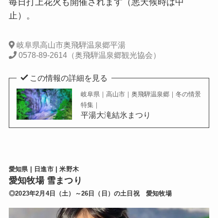
毎日打上花火も開催されます（悪天候時は中
止）。
岐阜県高山市奥飛騨温泉郷平湯
0578-89-2614（奥飛騨温泉郷観光協会）
この情報の詳細を見る
岐阜県｜高山市｜奥飛騨温泉郷｜冬の情景
特集｜
平湯大滝結氷まつり
愛知県 | 日進市 | 米野木
愛知牧場 雪まつり
◎2023年2月4日（土）～26日（日）の土日祝 愛知牧場