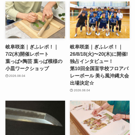
岐阜咲楽｜ぎふレポ！｜
岐阜咲楽｜ぎふレポ！｜
7/2(木)開催レポート
26/8/18(火)〜20(木)に開催!
葉っぱ×陶芸 葉っぱ模様の
独占インタビュー！
小皿ワークショップ
第10回全国盲学校フロアバ
レーボール 美ら風沖縄大会
2026.08.04
出場決定☆
2026.08.04