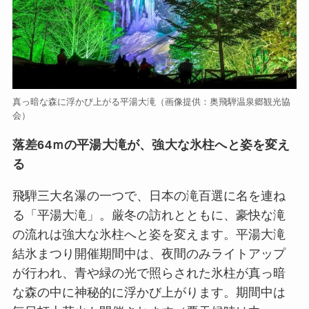
真っ暗な森に浮かび上がる平湯大滝（画像提供：奥飛騨温泉郷観光協
会）
落差64ｍの平湯大滝が、強大な氷柱へと姿を変え
る
飛騨三大名瀑の一つで、日本の滝百選に名を連ね
る「平湯大滝」。厳冬の訪れとともに、豪快な滝
の流れは強大な氷柱へと姿を変えます。平湯大滝
結氷まつり開催期間中は、夜間のみライトアップ
が行われ、青や緑の光で照らされた氷柱が真っ暗
な森の中に神秘的に浮かび上がります。期間中は