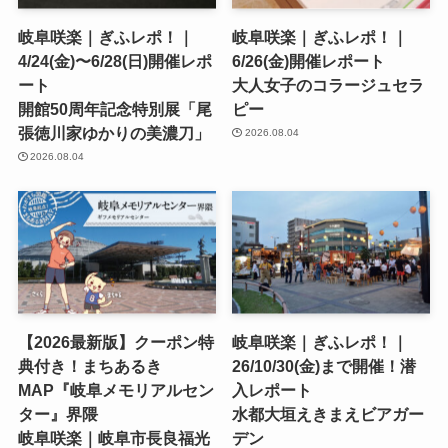
岐阜咲楽｜ぎふレポ！｜
岐阜咲楽｜ぎふレポ！｜
4/24(金)〜6/28(日)開催レポ
6/26(金)開催レポート
ート
大人女子のコラージュセラ
開館50周年記念特別展「尾
ピー
張徳川家ゆかりの美濃刀」
2026.08.04
2026.08.04
【2026最新版】クーポン特
岐阜咲楽｜ぎふレポ！｜
典付き！まちあるき
26/10/30(金)まで開催！潜
MAP『岐阜メモリアルセン
入レポート
ター』界隈
水都大垣えきまえビアガー
岐阜咲楽｜岐阜市長良福光
デン