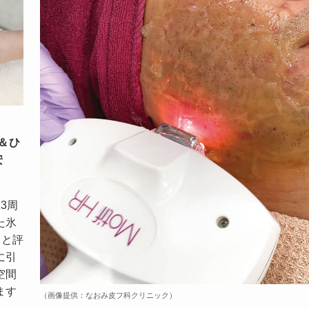
＆ひ
安
3周
た氷
うと評
に引
空間
ます
（画像提供：なおみ皮フ科クリニック）