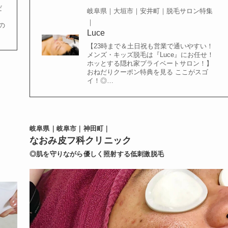
だ
岐阜県｜大垣市｜安井町｜脱毛サロン特集
｜
の
Luce
【23時まで＆土日祝も営業で通いやすい！
メンズ・キッズ脱毛は『Luce』にお任せ！
ホッとする隠れ家プライベートサロン！】
おねだりクーポン特典を見る ここがスゴ
イ！◎…
岐阜県｜岐阜市｜神田町｜
なおみ皮フ科クリニック
◎肌を守りながら優しく照射する低刺激脱毛