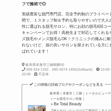
フで施術で◎
実績豊富な脱門専門店。完全予約制のプライベー
間で、１スタッフ制＆予約も取りやすいので大人
性に選ばれる脱毛サロン。特にお顔の脱毛6回コ
キャンペーンでお得！高校生まで対応してくれる
ズ脱毛やメンズ脱毛もOK！クリニックの痛みに耐
れないけど、抜の良いサロンを探されている方に
ばれています！
岐阜県本巣市三橋鶴舞50
058-324-1332、080-3074-1455(Softbank)
10:00
20:00
不定休
この情報の詳細ブログやクーポンなどを見る
岐阜県｜本巣市｜三橋｜トータルビューテ
ィー＆脱毛サロン特集｜
＋Be Total Beauty
【個人サロンならではの丁寧対応！大人の