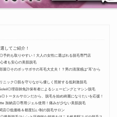
厳選してご紹介！
eauty◎予約も取りやすい！大人の女性に選ばれる脱毛専門店
初心者も安心の美肌脱毛
部屋◎そのボッサボサの耳毛大丈夫！？男の清潔感は“耳”から
リニック◎肌を守りながら優しく照射する低刺激脱毛
T Soleil◎理容師免許保有者によるシェービングとマシン脱毛
c Velis◎トータルサロンだから、脱毛を始め綺麗になりたいを応援！
chette 加納店◎専用ジェル使用！痛みが少ない美肌脱毛
店・関店◎低価格＆都度払い制の脱毛サロン
店◎最新脱毛マシンと圧倒的な技術をほこる岐阜駅スグの脱毛ス