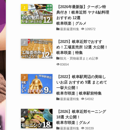
【2026年最新版】クーポン特
典付き！岐阜近郊 ヤナ&鮎料理
おすすめ 12選
岐阜咲楽｜グルメ
最新厳選特集
109572
【2025】岐阜近郊でおすす
め！工場直売所 12選 大公開！
岐阜咲楽｜特集
観光・買物厳選まとめ記事
83654
【2022】岐阜駅周辺の美味し
いお店 おすすめ 9選 まとめて
一挙大公開！
岐阜市咲楽｜岐阜駅前特集
最新厳選特集
54592
【2026】岐阜近郊モーニング
18選 大公開！
岐阜市咲楽｜グルメ
最新厳選特集
39339