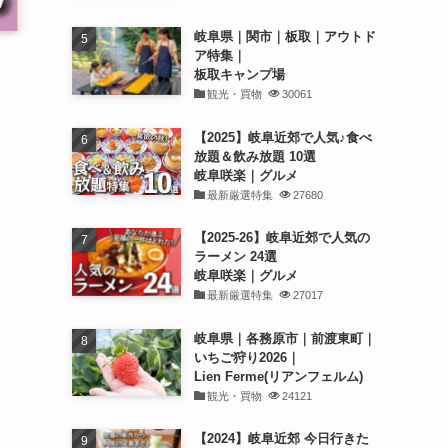
岐阜県｜関市｜板取｜アウトド
ア特集｜
板取キャンプ場
観光・買物
30061
【2025】岐阜近郊で人気♪食べ
放題＆飲み放題 10選
岐阜咲楽｜グルメ
最新厳選特集
27680
【2025-26】岐阜近郊で人気の
ラーメン 24選
岐阜咲楽｜グルメ
最新厳選特集
27017
岐阜県｜各務原市｜前渡東町｜
いちご狩り2026｜
Lien Ferme(リアンフェルム)
観光・買物
24121
【2024】岐阜近郊 今日行きた