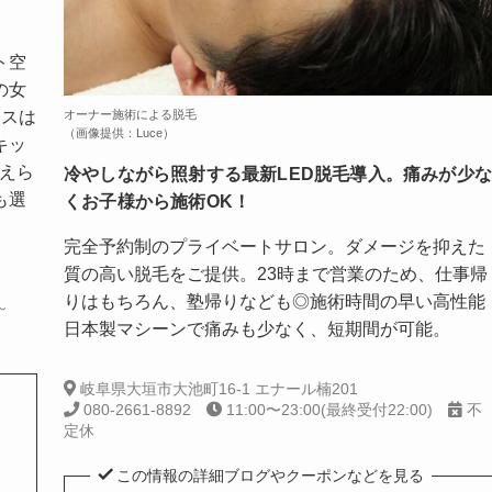
ト空
の女
オーナー施術による脱毛
ースは
（画像提供：Luce）
キッ
えら
冷やしながら照射する最新LED脱毛導入。痛みが少
も選
くお子様から施術OK！
完全予約制のプライベートサロン。ダメージを抑えた
質の高い脱毛をご提供。23時まで営業のため、仕事帰
りはもちろん、塾帰りなども◎施術時間の早い高性能
～
日本製マシーンで痛みも少なく、短期間が可能。
岐阜県大垣市大池町16-1 エナール楠201
080-2661-8892
11:00〜23:00(最終受付22:00)
不
定休
この情報の詳細ブログやクーポンなどを見る