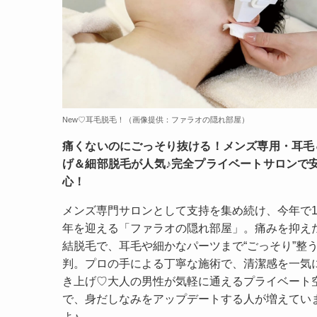
New♡耳毛脱毛！（画像提供：ファラオの隠れ部屋）
痛くないのにごっそり抜ける！メンズ専用・耳毛
げ＆細部脱毛が人気♪完全プライベートサロンで
心！
メンズ専門サロンとして支持を集め続け、今年で1
年を迎える「ファラオの隠れ部屋」。痛みを抑え
結脱毛で、耳毛や細かなパーツまで“ごっそり”整
判。プロの手による丁寧な施術で、清潔感を一気
き上げ♡大人の男性が気軽に通えるプライベート
で、身だしなみをアップデートする人が増えてい
よ♪