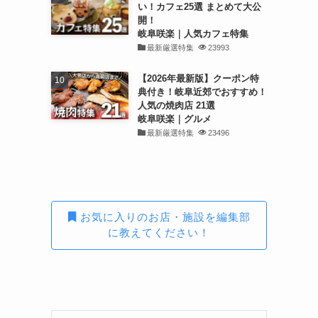
い！カフェ25選 まとめて大公
開！
岐阜咲楽｜人気カフェ特集
最新厳選特集
23993
【2026年最新版】クーポン特
典付き！岐阜近郊でおすすめ！
人気の焼肉店 21選
岐阜咲楽｜グルメ
最新厳選特集
23496
お気に入りのお店・施設を編集部
に教えてください！