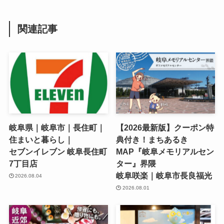
関連記事
岐阜県｜岐阜市｜長住町｜
【2026最新版】クーポン特
住まいと暮らし｜
典付き！まちあるき
セブンイレブン 岐阜長住町
MAP『岐阜メモリアルセン
7丁目店
ター』界隈
岐阜咲楽｜岐阜市長良福光
2026.08.04
2026.08.01