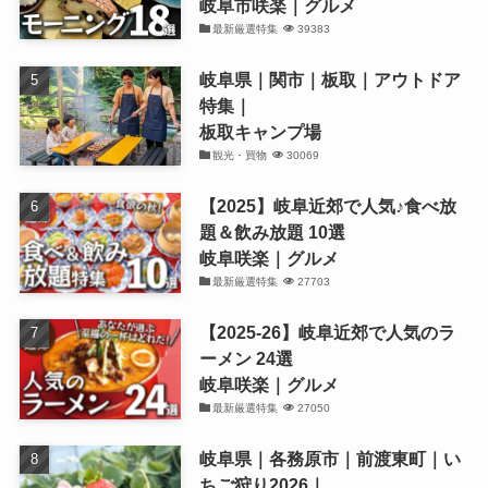
岐阜市咲楽｜グルメ
最新厳選特集
39383
岐阜県｜関市｜板取｜アウトドア
特集｜
板取キャンプ場
観光・買物
30069
【2025】岐阜近郊で人気♪食べ放
題＆飲み放題 10選
岐阜咲楽｜グルメ
最新厳選特集
27703
【2025-26】岐阜近郊で人気のラ
ーメン 24選
岐阜咲楽｜グルメ
最新厳選特集
27050
岐阜県｜各務原市｜前渡東町｜い
ちご狩り2026｜