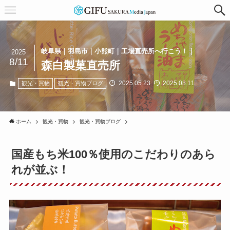
岐阜県｜羽島市｜小熊町｜工場直売所へ行こう！｜
2025
8/11
森白製菓直売所
2025.05.23
2025.08.11
観光・買物
観光・買物ブログ
ホーム
観光・買物
観光・買物ブログ
国産もち米100％使用のこだわりのあら
れが並ぶ！