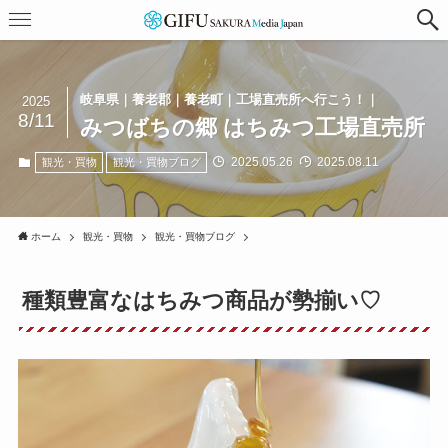
岐阜県｜養老郡｜養老町｜工場直売所へ行こう！｜
2025
8/11
みつばちの郷 はちみつ工場直売所
2025.05.26
2025.08.11
観光・買物
観光・買物ブログ
ホーム
観光・買物
観光・買物ブログ
種類豊富なはちみつ商品が勢揃い♡