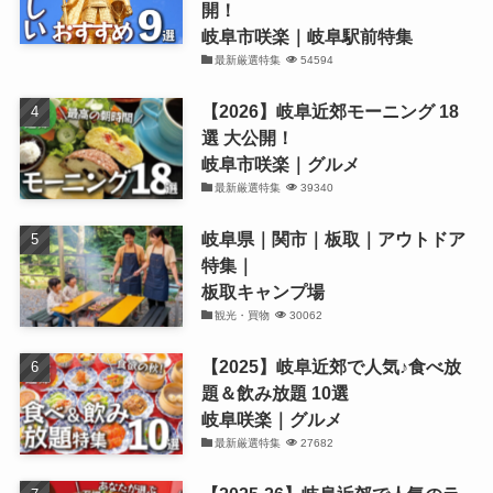
開！
岐阜市咲楽｜岐阜駅前特集
最新厳選特集
54594
【2026】岐阜近郊モーニング 18
選 大公開！
岐阜市咲楽｜グルメ
最新厳選特集
39340
岐阜県｜関市｜板取｜アウトドア
特集｜
板取キャンプ場
観光・買物
30062
【2025】岐阜近郊で人気♪食べ放
題＆飲み放題 10選
岐阜咲楽｜グルメ
最新厳選特集
27682