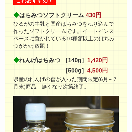
これおすすめ！
◆
はちみつソフトクリーム
430円
ひるがの牛乳と国産はちみつをねり込んで
作ったソフトクリームです。イートインス
ペースに置かれている10種類以上のはちみ
つがかけ放題！
◆
れんげはちみつ
［140g］
1,420円
［500g］
4,500円
県産のれんげの蜜が入った期間限定(6月～7
月末)商品。無くなり次第終了。