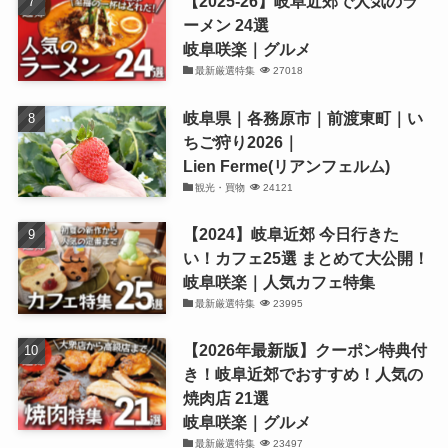
【2025-26】岐阜近郊で人気のラ
ーメン 24選
岐阜咲楽｜グルメ
最新厳選特集
27018
岐阜県｜各務原市｜前渡東町｜い
ちご狩り2026｜
Lien Ferme(リアンフェルム)
観光・買物
24121
【2024】岐阜近郊 今日行きた
い！カフェ25選 まとめて大公開！
岐阜咲楽｜人気カフェ特集
最新厳選特集
23995
【2026年最新版】クーポン特典付
き！岐阜近郊でおすすめ！人気の
焼肉店 21選
岐阜咲楽｜グルメ
最新厳選特集
23497