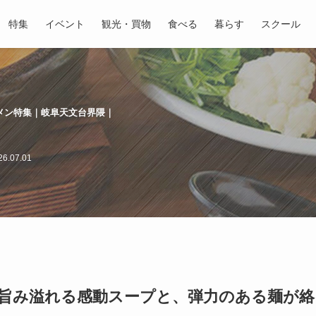
特集
イベント
観光・買物
食べる
暮らす
スクール
メン特集｜岐阜天文台界隈｜
6.07.01
旨み溢れる感動スープと、弾力のある麺が絡