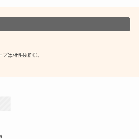
ープは相性抜群◎。
写