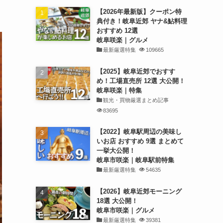
【2026年最新版】クーポン特
典付き！岐阜近郊 ヤナ&鮎料理
おすすめ 12選
岐阜咲楽｜グルメ
最新厳選特集
109665
【2025】岐阜近郊でおすす
め！工場直売所 12選 大公開！
岐阜咲楽｜特集
観光・買物厳選まとめ記事
83695
【2022】岐阜駅周辺の美味し
いお店 おすすめ 9選 まとめて
一挙大公開！
岐阜市咲楽｜岐阜駅前特集
最新厳選特集
54635
【2026】岐阜近郊モーニング
18選 大公開！
岐阜市咲楽｜グルメ
最新厳選特集
39381