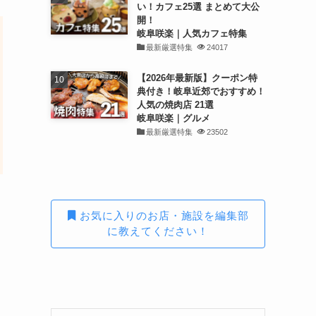
い！カフェ25選 まとめて大公
開！
岐阜咲楽｜人気カフェ特集
最新厳選特集
24017
【2026年最新版】クーポン特
典付き！岐阜近郊でおすすめ！
人気の焼肉店 21選
岐阜咲楽｜グルメ
最新厳選特集
23502
お気に入りのお店・施設を編集部
に教えてください！