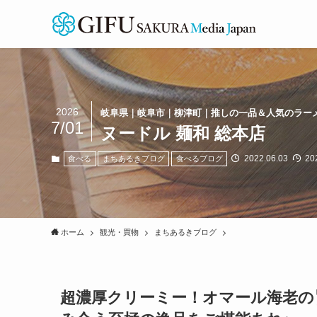
2026
岐阜県｜岐阜市｜柳津町｜推しの一品＆人気のラー
7/01
ヌードル 麺和 総本店
2022.06.03
202
食べる
まちあるきブログ
食べるブログ
ホーム
観光・買物
まちあるきブログ
超濃厚クリーミー！オマール海老の