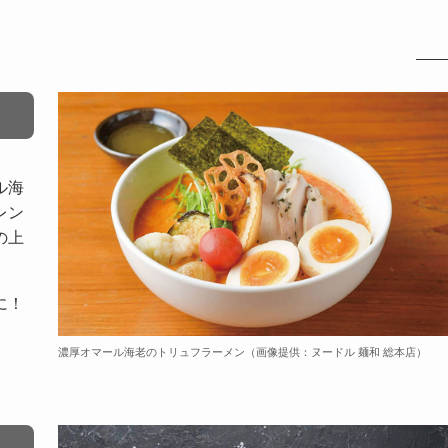
ル海
レン
の上
に！
濃厚オマール海老のトリュフラーメン（画像提供：ヌードル 麺和 総本店）