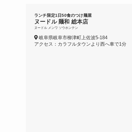
ランチ限定1日50食のつけ麺屋
ヌードル 麺和 総本店
ヌードル メンワ ソウホンテン
岐阜県岐阜市柳津町上佐波5-184
アクセス：カラフルタウンより西へ車で1分