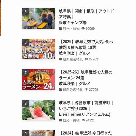
岐阜県｜関市｜板取｜アウトド
ア特集｜
板取キャンプ場
観光・買物
30069
【2025】岐阜近郊で人気♪食べ
放題＆飲み放題 10選
岐阜咲楽｜グルメ
最新厳選特集
27702
【2025-26】岐阜近郊で人気の
ラーメン 24選
岐阜咲楽｜グルメ
最新厳選特集
27049
岐阜県｜各務原市｜前渡東町｜
いちご狩り2026｜
Lien Ferme(リアンフェルム)
観光・買物
24121
【2024】岐阜近郊 今日行きた