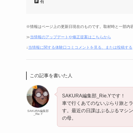
有
※情報はページ上の更新日現在のものです。取材時と一部内
≫
当情報のアップデートや修正提案はこちらから
↓
当情報に関する体験口コミコメントを見る、または投稿する
この記事を書いた人
SAKURA編集部_Rie.Yです！
車で行くあてのないぶらり旅と
す。最近の日課はぶるぶるマシ
SAKURA編集部
_Rie.Y
の母。