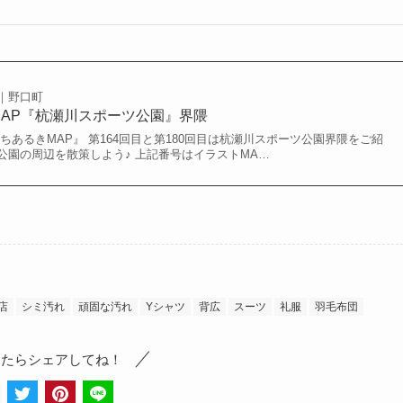
｜野口町
MAP『杭瀬川スポーツ公園』界隈
ちあるきMAP』 第164回目と第180回目は杭瀬川スポーツ公園界隈をご紹
公園の周辺を散策しよう♪ 上記番号はイラストMA…
店
シミ汚れ
頑固な汚れ
Yシャツ
背広
スーツ
礼服
羽毛布団
ったらシェアしてね！