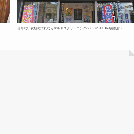
落ちない衣類の汚れならマルヤスクリーニングへ♪（©️SAKURA編集部）