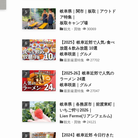
岐阜県｜関市｜板取｜アウトド
ア特集｜
板取キャンプ場
観光・買物
30069
【2025】岐阜近郊で人気♪食べ
放題＆飲み放題 10選
岐阜咲楽｜グルメ
最新厳選特集
27702
【2025-26】岐阜近郊で人気の
ラーメン 24選
岐阜咲楽｜グルメ
最新厳選特集
27047
岐阜県｜各務原市｜前渡東町｜
いちご狩り2026｜
Lien Ferme(リアンフェルム)
観光・買物
24121
【2024】岐阜近郊 今日行きた