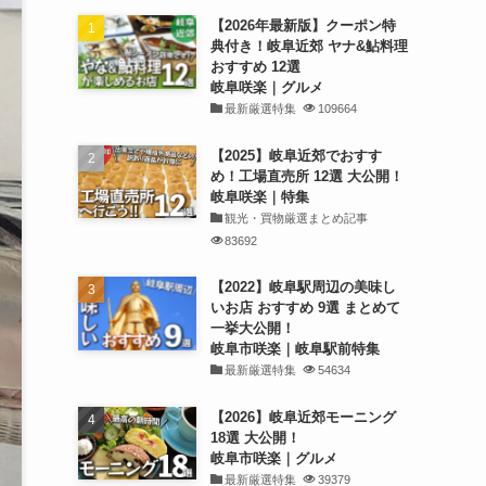
【2026年最新版】クーポン特
典付き！岐阜近郊 ヤナ&鮎料理
おすすめ 12選
岐阜咲楽｜グルメ
最新厳選特集
109664
【2025】岐阜近郊でおすす
め！工場直売所 12選 大公開！
岐阜咲楽｜特集
観光・買物厳選まとめ記事
83692
【2022】岐阜駅周辺の美味し
いお店 おすすめ 9選 まとめて
一挙大公開！
岐阜市咲楽｜岐阜駅前特集
最新厳選特集
54634
【2026】岐阜近郊モーニング
18選 大公開！
岐阜市咲楽｜グルメ
最新厳選特集
39379