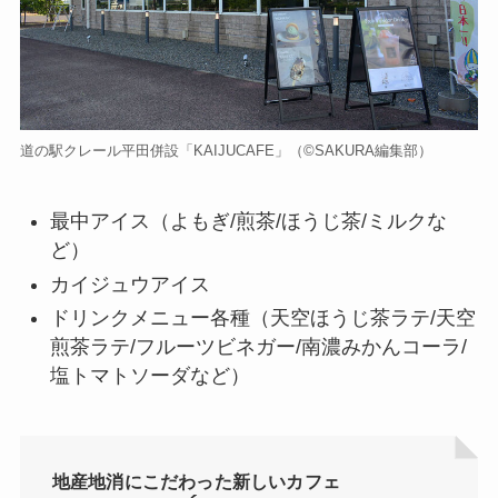
道の駅クレール平田併設「KAIJUCAFE」（©️SAKURA編集部）
最中アイス（よもぎ/煎茶/ほうじ茶/ミルクな
ど）
カイジュウアイス
ドリンクメニュー各種（天空ほうじ茶ラテ/天空
煎茶ラテ/フルーツビネガー/南濃みかんコーラ/
塩トマトソーダなど）
地産地消にこだわった新しいカフェ