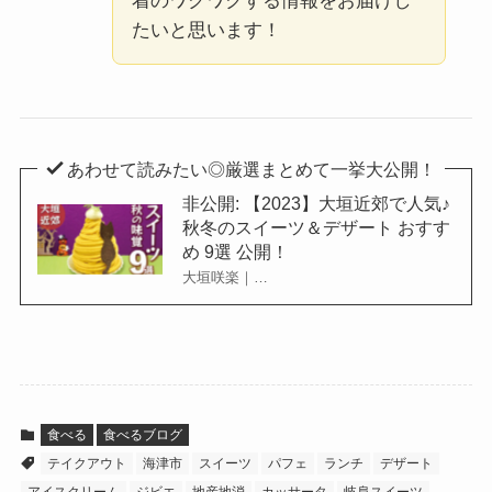
着のワクワクする情報をお届けし
たいと思います！
あわせて読みたい◎厳選まとめて一挙大公開！
非公開: 【2023】大垣近郊で人気♪
秋冬のスイーツ＆デザート おすす
め 9選 公開！
大垣咲楽｜…
食べる
食べるブログ
テイクアウト
海津市
スイーツ
パフェ
ランチ
デザート