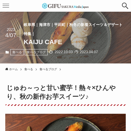
岐阜県｜海津市｜平田町｜秋冬の新着スイーツ＆デザート
2023
特集｜
4/07
KAIJU CAFE
2022.10.03
2023.04.07
食べる
食べるブログ
ホーム
食べる
食べるブログ
じゅわ～っと甘い蜜芋！熱々×ひんや
り、秋の新作お芋スイーツ♪