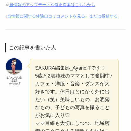
≫
当情報のアップデートや修正提案はこちらから
↓
当情報に関する体験口コミコメントを見る、または投稿する
この記事を書いた人
SAKURA編集部_Ayano.Tです！
5歳と2歳姉妹のママとして奮闘中♪
SAKURA編
集部
カフェ・洋服・音楽・ダンスが大
_Ayano.T
好きです。休日はとにかく外に出
たい（笑）美味しいもの、お洒落
なもの、子どもの写真を撮ること
がお気に入り♡
ママ目線も大切にしつつ、地域密