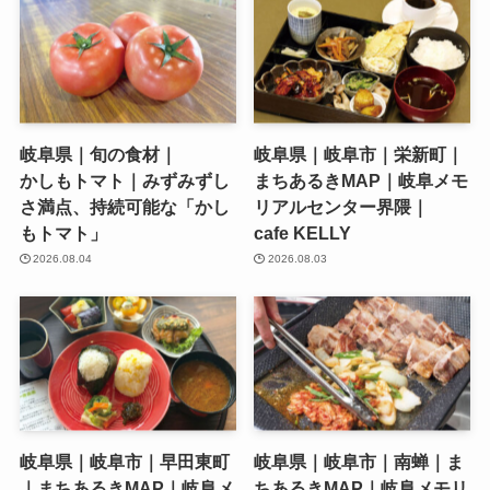
岐阜県｜旬の食材｜
岐阜県｜岐阜市｜栄新町｜
かしもトマト｜みずみずし
まちあるきMAP｜岐阜メモ
さ満点、持続可能な「かし
リアルセンター界隈｜
もトマト」
cafe KELLY
2026.08.04
2026.08.03
岐阜県｜岐阜市｜早田東町
岐阜県｜岐阜市｜南蝉｜ま
｜まちあるきMAP｜岐阜メ
ちあるきMAP｜岐阜メモリ