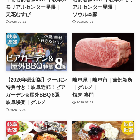
モリアルセンター界隈｜
アルセンター界隈｜
天花むすび
ソウル本家
2026.07.31
2026.07.31
【2026年最新版】クーポン
岐阜県｜岐阜市｜茜部新所
特典付き！岐阜近郊！ビア
｜グルメ｜
ガーデン&屋外BBQ 8選
焼肉 嘉門
岐阜咲楽｜グルメ
2026.07.28
2026.07.30