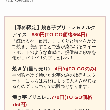
（©️SAKURA編集部）
【季節限定】焼き芋ブリュレ＆ミルク
アイス…
880円(TO GO価格864円)
「紅はるか」使用、じっくりと時間をかけ
て焼き、寝かすことで蜜が染み出るスイー
トポテトのような食感に。提供前に砂糖を
焦がしパリパリのブリュレへ！
焼き芋(量り売り)…
4円/g(TO GOのみ)
手間暇かけて焼いたお芋のみの販売もスタ
ート！こちらは素材によって大きさが異な
るためグラム売りでの販売となります。
焼き芋ブリュレ…
770円
(
TO GO価格
756円
)