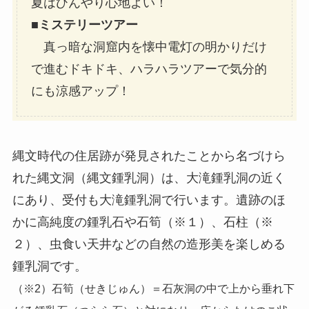
夏はひんやり心地よい！
■ミステリーツアー
真っ暗な洞窟内を懐中電灯の明かりだけ
で進むドキドキ、ハラハラツアーで気分的
にも涼感アップ！
縄文時代の住居跡が発見されたことから名づけら
れた縄文洞（縄文鍾乳洞）は、大滝鍾乳洞の近く
にあり、受付も大滝鍾乳洞で行います。遺跡のほ
かに高純度の鍾乳石や石筍（※１）、石柱（※
２）、虫食い天井などの自然の造形美を楽しめる
鍾乳洞です。
（※2）石筍（せきじゅん）＝石灰洞の中で上から垂れ下