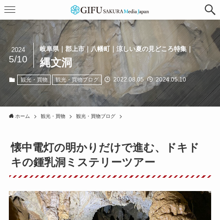
岐阜県｜郡上市｜八幡町｜涼しい夏の見どころ特集｜
2024
5/10
縄文洞
2022.08.05
2024.05.10
観光・買物
観光・買物ブログ
ホーム
観光・買物
観光・買物ブログ
懐中電灯の明かりだけで進む、ドキド
キの鍾乳洞ミステリーツアー