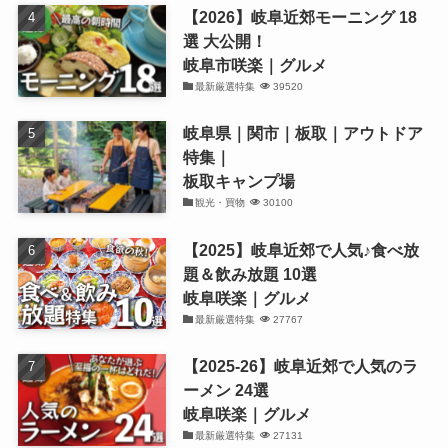
【2026】岐阜近郊モーニング 18
選 大公開！
岐阜市咲楽｜グルメ
最新厳選特集
39520
岐阜県｜関市｜板取｜アウトドア
特集｜
板取キャンプ場
観光・買物
30100
【2025】岐阜近郊で人気♪食べ放
題＆飲み放題 10選
岐阜咲楽｜グルメ
最新厳選特集
27767
【2025-26】岐阜近郊で人気のラ
ーメン 24選
岐阜咲楽｜グルメ
最新厳選特集
27131