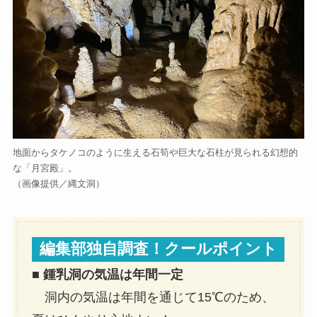
地面からタケノコのように生える石筍や巨大な石柱が見られる幻想的
な「月宮殿」。
（画像提供／縄文洞）
編集部独自調査！クールポイント
■
鍾乳洞の気温は年間一定
洞内の気温は年間を通じて15℃のため、