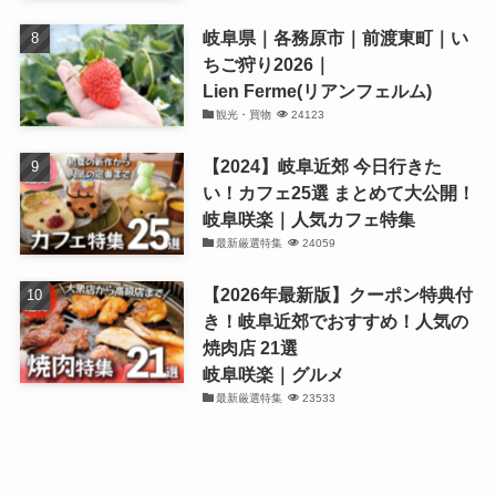
岐阜県｜各務原市｜前渡東町｜い
ちご狩り2026｜
Lien Ferme(リアンフェルム)
観光・買物
24123
【2024】岐阜近郊 今日行きた
い！カフェ25選 まとめて大公開！
岐阜咲楽｜人気カフェ特集
最新厳選特集
24059
【2026年最新版】クーポン特典付
き！岐阜近郊でおすすめ！人気の
焼肉店 21選
岐阜咲楽｜グルメ
最新厳選特集
23533