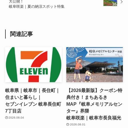
大公開！
岐阜咲楽｜夏の納涼スポット特集
関連記事
岐阜県｜岐阜市｜長住町｜
【2026最新版】クーポン特
住まいと暮らし｜
典付き！まちあるき
セブンイレブン 岐阜長住町
MAP『岐阜メモリアルセン
7丁目店
ター』界隈
岐阜咲楽｜岐阜市長良福光
2026.08.04
2026.08.01