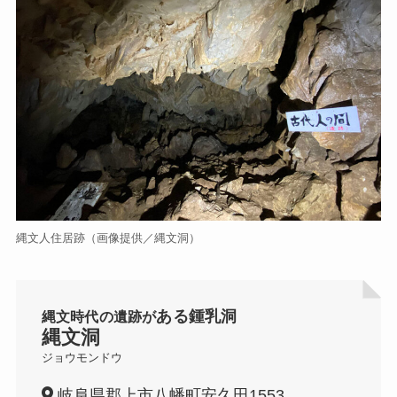
縄文人住居跡（画像提供／縄文洞）
ある鍾乳洞
縄文時代の遺跡が
縄文洞
ジョウモンドウ
岐阜県郡上市八幡町安久田1553