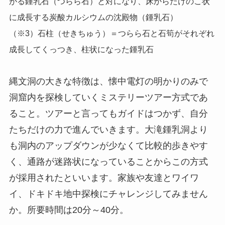
がる鍾乳石（つらら石）と対になり、床からたけのこ状
に成長する炭酸カルシウムの沈殿物（鍾乳石）
（※3）石柱（せきちゅう）＝つらら石と石筍がそれぞれ
成長してくっつき、柱状になった鍾乳石
縄文洞の大きな特徴は、懐中電灯の明かりのみで
洞窟内を探検していくミステリーツアー方式であ
ること。ツアーと言ってもガイドはつかず、自分
たちだけの力で進んでいきます。大滝鍾乳洞より
も洞内のアップダウンが少なくて比較的歩きやす
く、通路が迷路状になっていることからこの方式
が採用されたといいます。家族や友達とワイワ
イ、ドキドキ地中探検にチャレンジしてみません
か。所要時間は20分～40分。