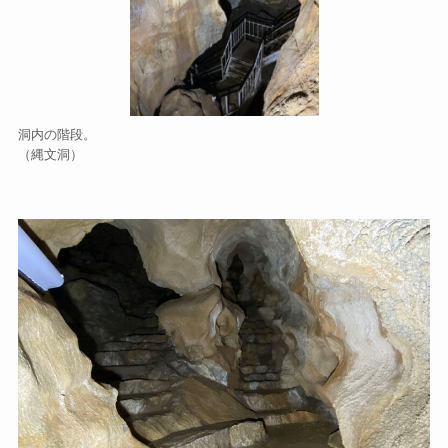
洞内の階段。
（縄文洞）