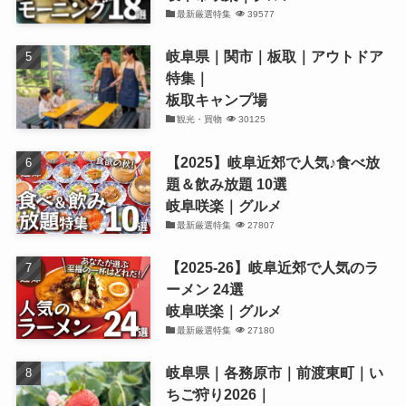
最新厳選特集
39577
岐阜県｜関市｜板取｜アウトドア
特集｜
板取キャンプ場
観光・買物
30125
【2025】岐阜近郊で人気♪食べ放
題＆飲み放題 10選
岐阜咲楽｜グルメ
最新厳選特集
27807
【2025-26】岐阜近郊で人気のラ
ーメン 24選
岐阜咲楽｜グルメ
最新厳選特集
27180
岐阜県｜各務原市｜前渡東町｜い
ちご狩り2026｜