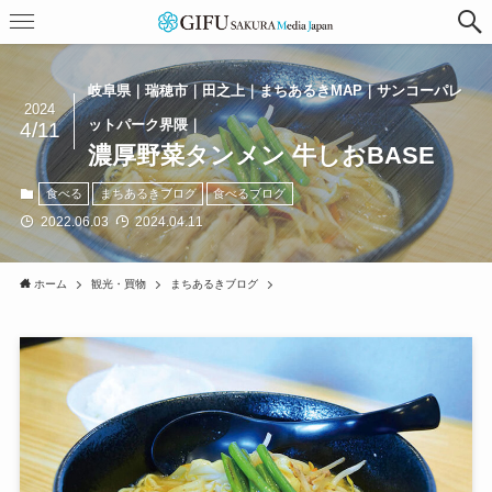
岐阜県｜瑞穂市｜田之上｜まちあるきMAP｜サンコーパレ
2024
ットパーク界隈｜
4/11
濃厚野菜タンメン 牛しおBASE
食べる
まちあるきブログ
食べるブログ
2022.06.03
2024.04.11
ホーム
観光・買物
まちあるきブログ