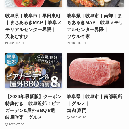
岐阜県｜岐阜市｜早田東町
岐阜県｜岐阜市｜南蝉｜ま
｜まちあるきMAP｜岐阜メ
ちあるきMAP｜岐阜メモリ
モリアルセンター界隈｜
アルセンター界隈｜
天花むすび
ソウル本家
2026.07.31
2026.07.31
【2026年最新版】クーポン
岐阜県｜岐阜市｜茜部新所
特典付き！岐阜近郊！ビア
｜グルメ｜
ガーデン&屋外BBQ 8選
焼肉 嘉門
岐阜咲楽｜グルメ
2026.07.28
2026.07.30