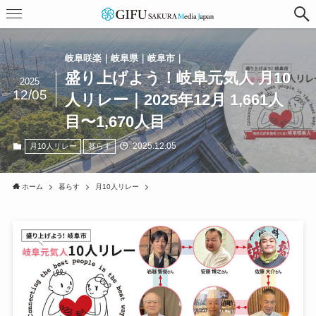
岐阜咲楽｜岐阜県｜岐阜市｜
盛り上げよう！岐阜元気人 月10
2025
12/05
人リレー｜2025年12月 1,661人
目〜1,670人目
2025.12.05
月10人リレー
暮らす
ホーム
暮らす
月10人リレー