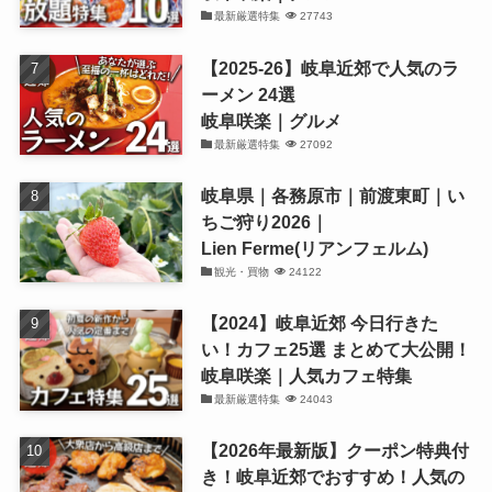
最新厳選特集
27743
【2025-26】岐阜近郊で人気のラ
ーメン 24選
岐阜咲楽｜グルメ
最新厳選特集
27092
岐阜県｜各務原市｜前渡東町｜い
ちご狩り2026｜
Lien Ferme(リアンフェルム)
観光・買物
24122
【2024】岐阜近郊 今日行きた
い！カフェ25選 まとめて大公開！
岐阜咲楽｜人気カフェ特集
最新厳選特集
24043
【2026年最新版】クーポン特典付
き！岐阜近郊でおすすめ！人気の