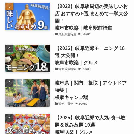
【2022】岐阜駅周辺の美味しいお
店 おすすめ 9選 まとめて一挙大公
開！
岐阜市咲楽｜岐阜駅前特集
最新厳選特集
54694
【2026】岐阜近郊モーニング 18
選 大公開！
岐阜市咲楽｜グルメ
最新厳選特集
39503
岐阜県｜関市｜板取｜アウトドア
特集｜
板取キャンプ場
観光・買物
30089
【2025】岐阜近郊で人気♪食べ放
題＆飲み放題 10選
岐阜咲楽｜グルメ