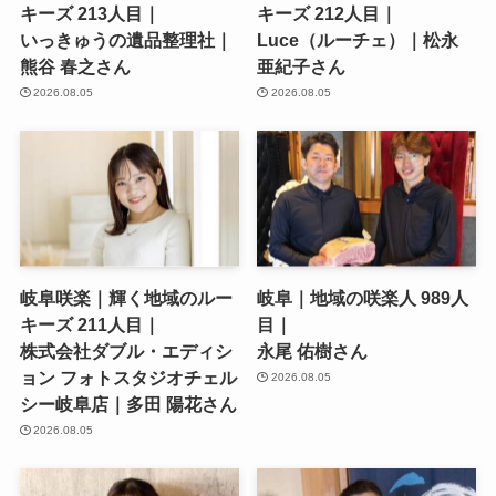
キーズ 213人目｜
キーズ 212人目｜
いっきゅうの遺品整理社｜
Luce（ルーチェ）｜松永
熊谷 春之さん
亜紀子さん
2026.08.05
2026.08.05
岐阜咲楽｜輝く地域のルー
岐阜｜地域の咲楽人 989人
キーズ 211人目｜
目｜
株式会社ダブル・エディシ
永尾 佑樹さん
ョン フォトスタジオチェル
2026.08.05
シー岐阜店｜多田 陽花さん
2026.08.05