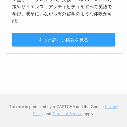
策やサイエンス、アクティビティをすべて英語で
学び、岐阜にいながら海外留学のような体験が可
能。
もっと詳しい情報を見る
This site is protected by reCAPTCHA and the Google
Privacy
Policy
and
Terms of Service
apply.