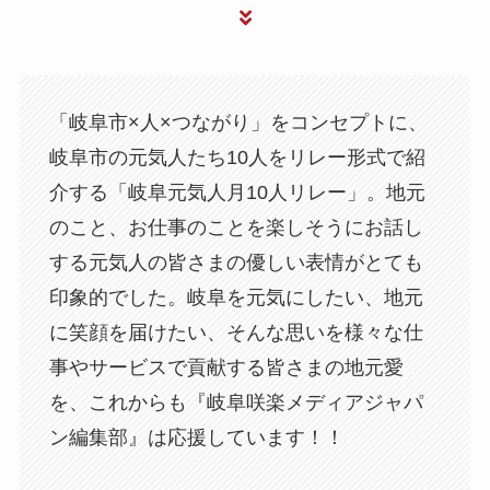
「岐阜市×人×つながり」をコンセプトに、
岐阜市の元気人たち10人をリレー形式で紹
介する「岐阜元気人月10人リレー」。地元
のこと、お仕事のことを楽しそうにお話し
する元気人の皆さまの優しい表情がとても
印象的でした。岐阜を元気にしたい、地元
に笑顔を届けたい、そんな思いを様々な仕
事やサービスで貢献する皆さまの地元愛
を、これからも『岐阜咲楽メディアジャパ
ン編集部』は応援しています！！