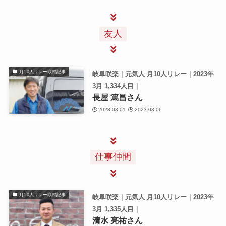
友人
月10人リレー取材記事
岐阜咲楽｜元気人 月10人リレー｜2023年
3月 1,334人目｜
長屋 篤昌さん
2023.03.01
2023.03.06
仕事仲間
月10人リレー取材記事
岐阜咲楽｜元気人 月10人リレー｜2023年
3月 1,335人目｜
清水 亮祐さん