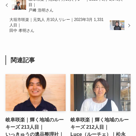
目｜
戸﨑 浩明さん
大垣市咲楽｜元気人 月10人リレー｜2023年3月 1,331
人目｜
田中 孝明さん
関連記事
岐阜咲楽｜輝く地域のルー
岐阜咲楽｜輝く地域のルー
キーズ 213人目｜
キーズ 212人目｜
いっきゅうの遺品整理社｜
Luce（ルーチェ）｜松永