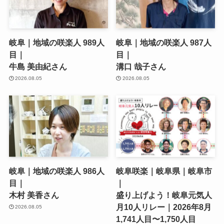
岐阜｜地域の咲楽人 989人
岐阜｜地域の咲楽人 987人
目｜
目｜
牛島 美由紀さん
溝口 哉子さん
2026.08.05
2026.08.05
岐阜｜地域の咲楽人 986人
岐阜咲楽｜岐阜県｜岐阜市
目｜
｜
木村 美香さん
盛り上げよう！岐阜元気人
月10人リレー｜2026年8月
2026.08.05
1,741人目〜1,750人目