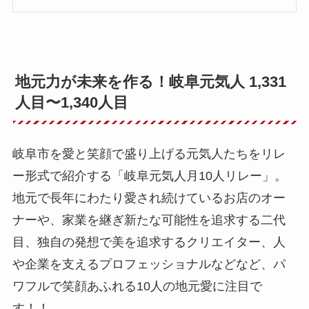
地元力が未来を作る！岐阜元気人 1,331
人目〜1,340人目
岐阜市を愛と笑顔で盛り上げる元気人たちをリレ
ー形式で紹介する「岐阜元気人月10人リレー」。
地元で長年にわたり愛され続けているお店のオー
ナーや、家業を継ぎ新たな可能性を追求する二代
目、独自の発想で美を追求するクリエイター、人
や企業を支えるプロフェッショナルなどなど、パ
ワフルで笑顔あふれる10人の地元愛に注目で
す！！