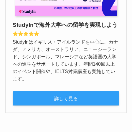
StudyInで海外大学への留学を実現しよう
StudyInはイギリス・アイルランドを中心に、カナ
ダ、アメリカ、オーストラリア、ニュージーラン
ド、シンガポール、マレーシアなど英語圏の大学
への進学をサポートしています。年間140回以上
のイベント開催や、IELTS対策講座も実施してい
ます。
詳しく見る