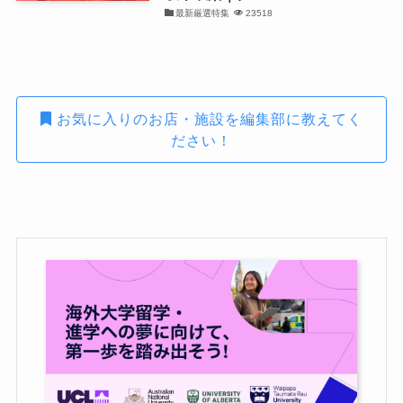
最新厳選特集
23518
お気に入りのお店・施設を編集部に教えてく
ださい！