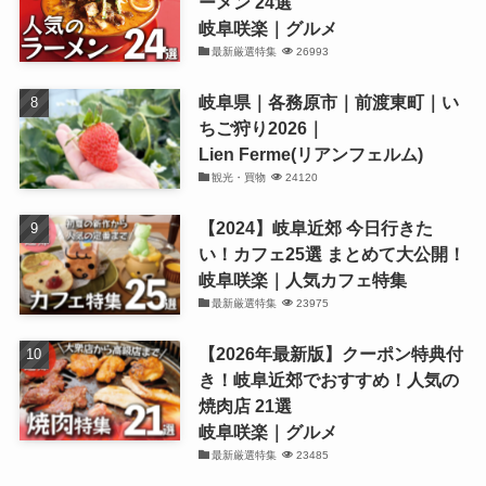
ーメン 24選
岐阜咲楽｜グルメ
最新厳選特集
26993
岐阜県｜各務原市｜前渡東町｜い
ちご狩り2026｜
Lien Ferme(リアンフェルム)
観光・買物
24120
【2024】岐阜近郊 今日行きた
い！カフェ25選 まとめて大公開！
岐阜咲楽｜人気カフェ特集
最新厳選特集
23975
【2026年最新版】クーポン特典付
き！岐阜近郊でおすすめ！人気の
焼肉店 21選
岐阜咲楽｜グルメ
最新厳選特集
23485