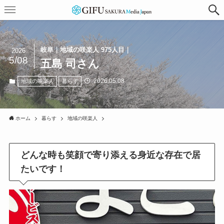
岐阜｜地域の咲楽人 975人目｜
2026
5/08
五島 司さん
2026.05.08
地域の咲楽人
暮らす
ホーム
暮らす
地域の咲楽人
どんな時も笑顔で寄り添える身近な存在で居
たいです！