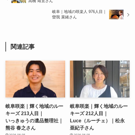
高橋 靖宜さん
岐阜｜地域の咲楽人 976人目｜
曽我 菜緒さん
関連記事
岐阜咲楽｜輝く地域のルー
岐阜咲楽｜輝く地域のルー
キーズ 213人目｜
キーズ 212人目｜
いっきゅうの遺品整理社｜
Luce（ルーチェ）｜松永
熊谷 春之さん
亜紀子さん
2026.08.05
2026.08.05