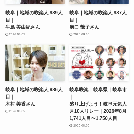
岐阜｜地域の咲楽人 989人
岐阜｜地域の咲楽人 987人
目｜
目｜
牛島 美由紀さん
溝口 哉子さん
2026.08.05
2026.08.05
岐阜｜地域の咲楽人 986人
岐阜咲楽｜岐阜県｜岐阜市
目｜
｜
木村 美香さん
盛り上げよう！岐阜元気人
月10人リレー｜2026年8月
2026.08.05
1,741人目〜1,750人目
2026.08.05