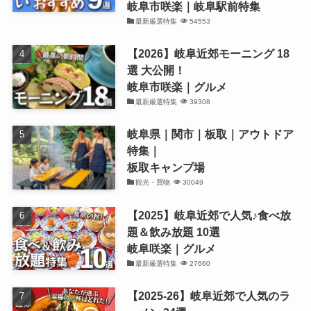
岐阜市咲楽｜岐阜駅前特集
最新厳選特集
54553
【2026】岐阜近郊モーニング 18
選 大公開！
岐阜市咲楽｜グルメ
最新厳選特集
39308
岐阜県｜関市｜板取｜アウトドア
特集｜
板取キャンプ場
観光・買物
30049
【2025】岐阜近郊で人気♪食べ放
題＆飲み放題 10選
岐阜咲楽｜グルメ
最新厳選特集
27660
【2025-26】岐阜近郊で人気のラ