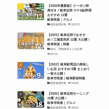
【2026年最新版】クーポン特
典付き！岐阜近郊 ヤナ&鮎料理
おすすめ 12選
岐阜咲楽｜グルメ
最新厳選特集
109722
【2025】岐阜近郊でおすす
め！工場直売所 12選 大公開！
岐阜咲楽｜特集
観光・買物厳選まとめ記事
83716
【2022】岐阜駅周辺の美味し
いお店 おすすめ 9選 まとめて
一挙大公開！
岐阜市咲楽｜岐阜駅前特集
最新厳選特集
54649
【2026】岐阜近郊モーニング
18選 大公開！
岐阜市咲楽｜グルメ
最新厳選特集
39402