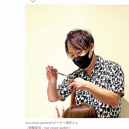
のオーナー髙田さん
hair create garden
（画像提供：
）
hair create garden