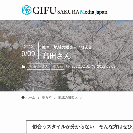
2022
岐阜｜地域の咲楽人 771人目｜
9/09
髙田さん
2022.02.01
2022.09.09
地域の咲楽人
暮らす
ホーム
暮らす
地域の咲楽人
似合うスタイルが
分からない…そんな方はぜひ