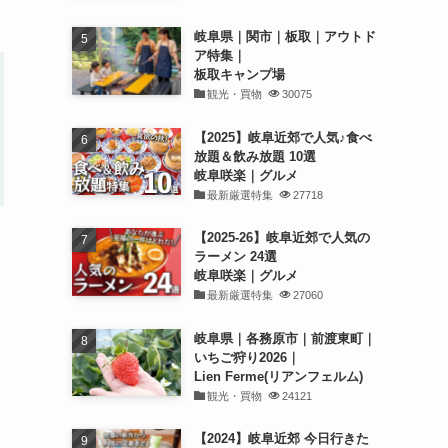
岐阜県｜関市｜板取｜アウトド
ア特集｜
板取キャンプ場
観光・買物
30075
【2025】岐阜近郊で人気♪食べ
放題＆飲み放題 10選
岐阜咲楽｜グルメ
最新厳選特集
27718
【2025-26】岐阜近郊で人気の
ラーメン 24選
岐阜咲楽｜グルメ
最新厳選特集
27060
岐阜県｜各務原市｜前渡東町｜
いちご狩り2026｜
Lien Ferme(リアンフェルム)
観光・買物
24121
【2024】岐阜近郊 今日行きた