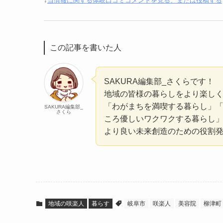
↓
当情報に関する体験口コミコメントを見る、または投稿する
この記事を書いた人
SAKURA編集部_さくらです！
地域の皆様の暮らしをより楽し
「わがまちを満喫する暮らし」
SAKURA編集部_
さくら
ころ優しいワクワクする暮らし
より良い未来創造のための役割
地域の咲楽人
暮らす
岐阜市
咲楽人
美容院
柳津町