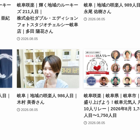
ーキー
岐阜咲楽｜輝く地域のルーキー
岐阜｜地域の咲楽人 989人
ズ 211人目｜
永尾 佑樹さん
 亜紀
株式会社ダブル・エディション
2026.08.05
フォトスタジオチェルシー岐阜
店｜多田 陽花さん
2026.08.05
人目｜
岐阜｜地域の咲楽人 986人目｜
岐阜咲楽｜岐阜県｜岐阜市
木村 美香さん
盛り上げよう！岐阜元気人 
10人リレー｜2026年8月 1,7
2026.08.05
人目〜1,750人目
2026.08.05