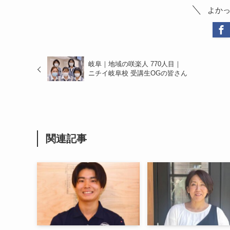
よか
岐阜｜地域の咲楽人 770人目｜
ニチイ岐阜校 受講生OGの皆さん
関連記事