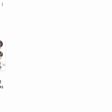
目｜
｜
月
41