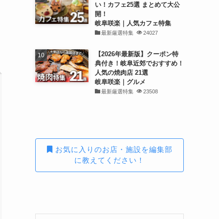
い！カフェ25選 まとめて大公
開！
岐阜咲楽｜人気カフェ特集
最新厳選特集
24027
【2026年最新版】クーポン特
典付き！岐阜近郊でおすすめ！
人気の焼肉店 21選
岐阜咲楽｜グルメ
最新厳選特集
23508
お気に入りのお店・施設を編集部
に教えてください！