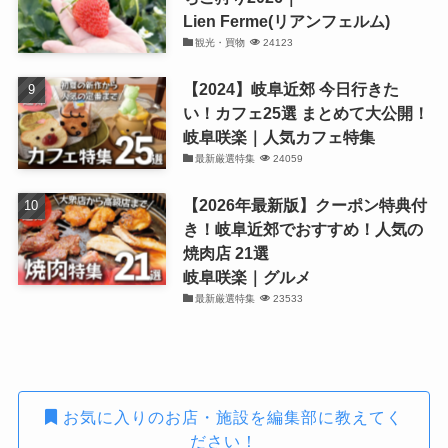
Lien Ferme(リアンフェルム)
観光・買物
24123
【2024】岐阜近郊 今日行きた
い！カフェ25選 まとめて大公開！
岐阜咲楽｜人気カフェ特集
最新厳選特集
24059
【2026年最新版】クーポン特典付
き！岐阜近郊でおすすめ！人気の
焼肉店 21選
岐阜咲楽｜グルメ
最新厳選特集
23533
お気に入りのお店・施設を編集部に教えてく
ださい！