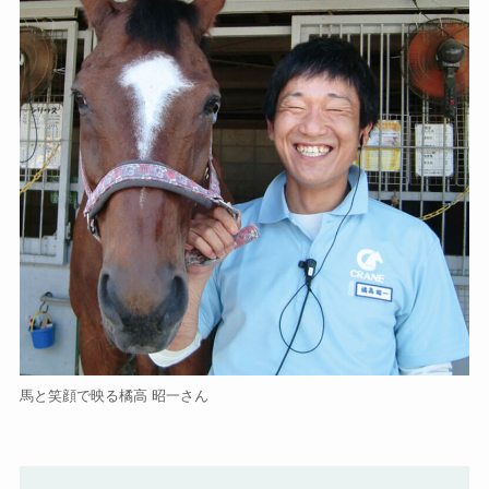
馬と笑顔で映る橘高 昭一さん