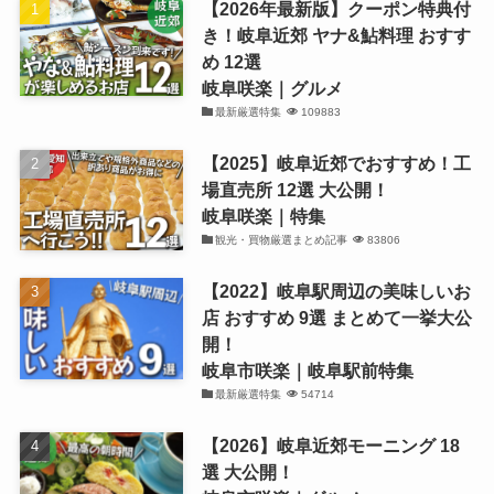
【2026年最新版】クーポン特典付
き！岐阜近郊 ヤナ&鮎料理 おすす
め 12選
岐阜咲楽｜グルメ
最新厳選特集
109883
【2025】岐阜近郊でおすすめ！工
場直売所 12選 大公開！
岐阜咲楽｜特集
観光・買物厳選まとめ記事
83806
【2022】岐阜駅周辺の美味しいお
店 おすすめ 9選 まとめて一挙大公
開！
岐阜市咲楽｜岐阜駅前特集
最新厳選特集
54714
【2026】岐阜近郊モーニング 18
選 大公開！