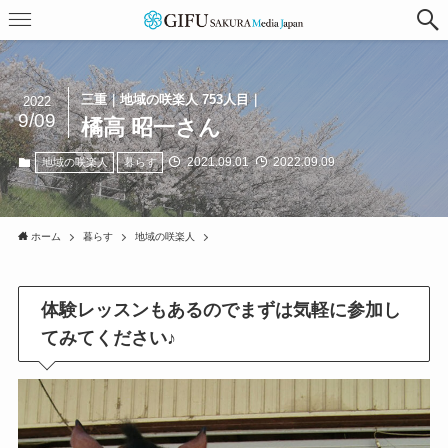
三重｜地域の咲楽人 753人目｜
2022
9/09
橘高 昭一さん
2021.09.01
2022.09.09
地域の咲楽人
暮らす
ホーム
暮らす
地域の咲楽人
体験レッスンもあるのでまずは気軽に参加し
てみてください♪