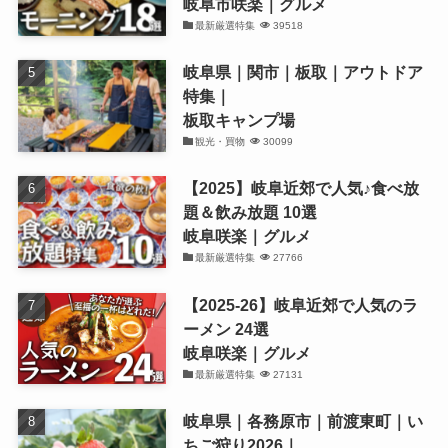
岐阜市咲楽｜グルメ
最新厳選特集
39518
岐阜県｜関市｜板取｜アウトドア
特集｜
板取キャンプ場
観光・買物
30099
【2025】岐阜近郊で人気♪食べ放
題＆飲み放題 10選
岐阜咲楽｜グルメ
最新厳選特集
27766
【2025-26】岐阜近郊で人気のラ
ーメン 24選
岐阜咲楽｜グルメ
最新厳選特集
27131
岐阜県｜各務原市｜前渡東町｜い
ちご狩り2026｜