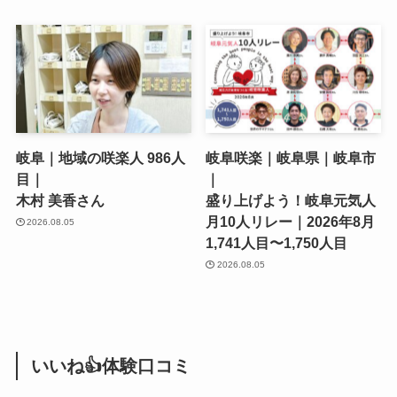
岐阜｜地域の咲楽人 986人
岐阜咲楽｜岐阜県｜岐阜市
目｜
｜
木村 美香さん
盛り上げよう！岐阜元気人
月10人リレー｜2026年8月
2026.08.05
1,741人目〜1,750人目
2026.08.05
いいね👍体験口コミ