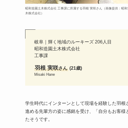
昭和造園土木株式会社 工事課に所属する羽根 実咲さん（画像提供：昭和
木株式会社）
岐阜｜輝く地域のルーキーズ 206人目
昭和造園土木株式会社
工事課
羽根 実咲
さん
(21歳)
Misaki Hane
学生時代にインターンとして現場を経験した羽根
進める先輩方の姿に感銘を受け、「自分もお客様
たそうです。