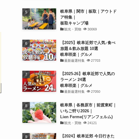
岐阜県｜関市｜板取｜アウトド
ア特集｜
板取キャンプ場
観光・買物
30069
【2025】岐阜近郊で人気♪食べ
放題＆飲み放題 10選
岐阜咲楽｜グルメ
最新厳選特集
27703
【2025-26】岐阜近郊で人気の
ラーメン 24選
岐阜咲楽｜グルメ
最新厳選特集
27050
岐阜県｜各務原市｜前渡東町｜
いちご狩り2026｜
Lien Ferme(リアンフェルム)
観光・買物
24121
【2024】岐阜近郊 今日行きた