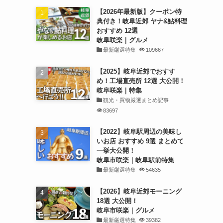
【2026年最新版】クーポン特
典付き！岐阜近郊 ヤナ&鮎料理
おすすめ 12選
岐阜咲楽｜グルメ
最新厳選特集
109667
【2025】岐阜近郊でおすす
め！工場直売所 12選 大公開！
岐阜咲楽｜特集
観光・買物厳選まとめ記事
83697
【2022】岐阜駅周辺の美味し
いお店 おすすめ 9選 まとめて
一挙大公開！
岐阜市咲楽｜岐阜駅前特集
最新厳選特集
54635
【2026】岐阜近郊モーニング
18選 大公開！
岐阜市咲楽｜グルメ
最新厳選特集
39382