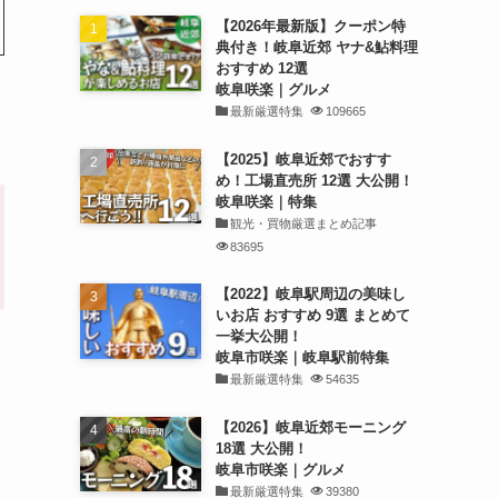
【2026年最新版】クーポン特
典付き！岐阜近郊 ヤナ&鮎料理
おすすめ 12選
岐阜咲楽｜グルメ
最新厳選特集
109665
【2025】岐阜近郊でおすす
め！工場直売所 12選 大公開！
岐阜咲楽｜特集
観光・買物厳選まとめ記事
83695
【2022】岐阜駅周辺の美味し
いお店 おすすめ 9選 まとめて
一挙大公開！
岐阜市咲楽｜岐阜駅前特集
最新厳選特集
54635
【2026】岐阜近郊モーニング
18選 大公開！
岐阜市咲楽｜グルメ
最新厳選特集
39380