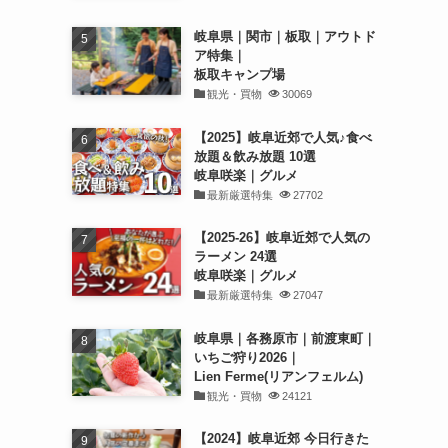
岐阜県｜関市｜板取｜アウトド
ア特集｜
板取キャンプ場
観光・買物
30069
【2025】岐阜近郊で人気♪食べ
放題＆飲み放題 10選
岐阜咲楽｜グルメ
最新厳選特集
27702
【2025-26】岐阜近郊で人気の
ラーメン 24選
岐阜咲楽｜グルメ
最新厳選特集
27047
岐阜県｜各務原市｜前渡東町｜
いちご狩り2026｜
Lien Ferme(リアンフェルム)
観光・買物
24121
【2024】岐阜近郊 今日行きた