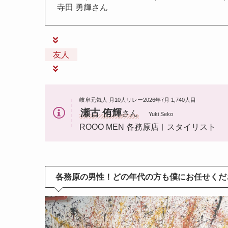
寺田 勇輝さん
友人
岐阜元気人 月10人リレー2026年7月 1,740人目
瀬古 侑輝
さん
Yuki Seko
ROOO MEN 各務原店︱スタイリスト
各務原の男性！どの年代の方も僕にお任せくだ