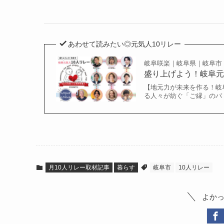
あわせて読みたい◎元気人10リレー
岐阜咲楽｜岐阜県｜岐阜市
盛り上げよう！岐阜元気人
【地元力が未来を作る！岐阜元
る人々が紡ぐ「ご縁」のバ
月10人リレー取材記事
暮らす
岐阜市
10人リレー
よか