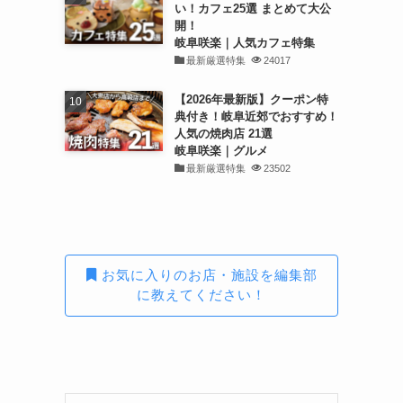
い！カフェ25選 まとめて大公
開！
岐阜咲楽｜人気カフェ特集
最新厳選特集
24017
【2026年最新版】クーポン特
典付き！岐阜近郊でおすすめ！
人気の焼肉店 21選
岐阜咲楽｜グルメ
最新厳選特集
23502
お気に入りのお店・施設を編集部
に教えてください！