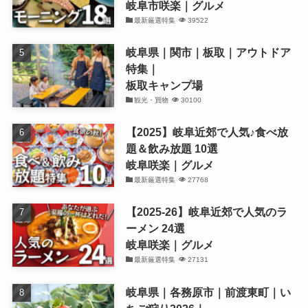
岐阜市咲楽｜グルメ
最新厳選特集
39522
岐阜県｜関市｜板取｜アウトドア
特集｜
板取キャンプ場
観光・買物
30100
【2025】岐阜近郊で人気♪食べ放
題＆飲み放題 10選
岐阜咲楽｜グルメ
最新厳選特集
27768
【2025-26】岐阜近郊で人気のラ
ーメン 24選
岐阜咲楽｜グルメ
最新厳選特集
27131
岐阜県｜各務原市｜前渡東町｜い