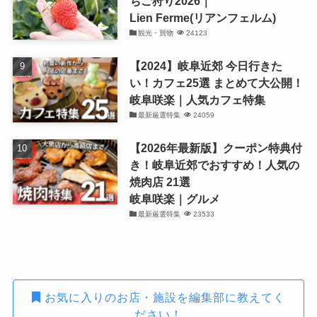
ちご狩り2026｜
Lien Ferme(リアンフェルム)
観光・買物
24123
【2024】岐阜近郊 今日行きた
い！カフェ25選 まとめて大公開！
岐阜咲楽｜人気カフェ特集
最新厳選特集
24059
【2026年最新版】クーポン特典付
き！岐阜近郊でおすすめ！人気の
焼肉店 21選
岐阜咲楽｜グルメ
最新厳選特集
23533
お気に入りのお店・施設を編集部に教えてく
ださい！