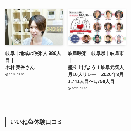
岐阜｜地域の咲楽人 986人
岐阜咲楽｜岐阜県｜岐阜市
目｜
｜
木村 美香さん
盛り上げよう！岐阜元気人
月10人リレー｜2026年8月
2026.08.05
1,741人目〜1,750人目
2026.08.05
いいね👍体験口コミ