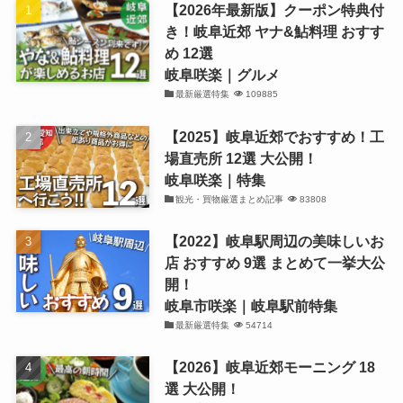
【2026年最新版】クーポン特典付
き！岐阜近郊 ヤナ&鮎料理 おすす
め 12選
岐阜咲楽｜グルメ
最新厳選特集
109885
【2025】岐阜近郊でおすすめ！工
場直売所 12選 大公開！
岐阜咲楽｜特集
観光・買物厳選まとめ記事
83808
【2022】岐阜駅周辺の美味しいお
店 おすすめ 9選 まとめて一挙大公
開！
岐阜市咲楽｜岐阜駅前特集
最新厳選特集
54714
【2026】岐阜近郊モーニング 18
選 大公開！