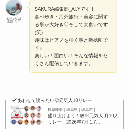
SAKURA編集部_Ai.Yです！
食べ歩き・海外旅行・美容に関す
SAKURA編
集部_Ai.Y
る事が大好き♡そして大食いです
(笑)
趣味はピアノを弾く事と断捨離で
す♪
楽しい！面白い！そんな情報をた
くさん配信していきます。
あわせて読みたい◎元気人10リレー
岐阜咲楽｜岐阜県｜岐阜市｜
盛り上げよう！岐阜元気人 月10人
リレー｜2026年7月 1,7…