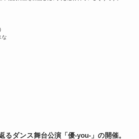
町）
スな
るダンス舞台公演「優-you-」の開催。