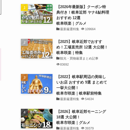
【2026年最新版】クーポン特
典付き！岐阜近郊 ヤナ&鮎料理
おすすめ 12選
岐阜咲楽｜グルメ
最新厳選特集
109664
【2025】岐阜近郊でおすす
め！工場直売所 12選 大公開！
岐阜咲楽｜特集
観光・買物厳選まとめ記事
83692
【2022】岐阜駅周辺の美味し
いお店 おすすめ 9選 まとめて
一挙大公開！
岐阜市咲楽｜岐阜駅前特集
最新厳選特集
54634
【2026】岐阜近郊モーニング
18選 大公開！
岐阜市咲楽｜グルメ
最新厳選特集
39379