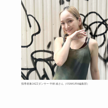
指導者兼JAZZダンサー 中林 綾さん（©️SAKURA編集部）