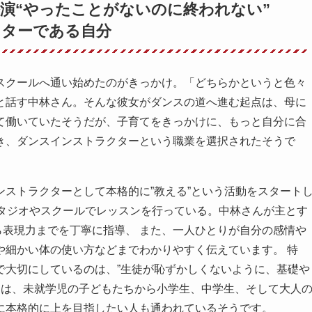
演“やったことがないのに終われない”
クターである自分
スクールへ通い始めたのがきっかけ。「どちらかというと色々
と話す中林さん。そんな彼女がダンスの道へ進む起点は、母に
て働いていたそうだが、子育てをきっかけに、もっと自分に合
き、ダンスインストラクターという職業を選択されたそうで
ストラクターとして本格的に”教える”という活動をスタート
スタジオやスクールでレッスンを行っている。中林さんが主とす
から表現力までを丁寧に指導、 また、一人ひとりが自分の感情や
や細かい体の使い方などまでわかりやすく伝えています。 特
で大切にしているのは、”生徒が恥ずかしくないように、基礎や
徒は、未就学児の子どもたちから小学生、中学生、そして大人
に本格的に上を目指したい人も通われているそうです。