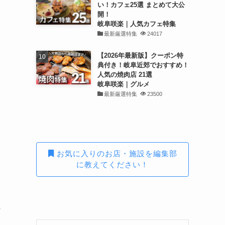
い！カフェ25選 まとめて大公
開！
岐阜咲楽｜人気カフェ特集
最新厳選特集
24017
【2026年最新版】クーポン特
典付き！岐阜近郊でおすすめ！
人気の焼肉店 21選
岐阜咲楽｜グルメ
最新厳選特集
23500
し
お気に入りのお店・施設を編集部
に教えてください！
の