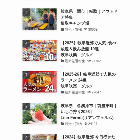
岐阜県｜関市｜板取｜アウトド
ア特集｜
板取キャンプ場
観光・買物
30069
【2025】岐阜近郊で人気♪食べ
放題＆飲み放題 10選
岐阜咲楽｜グルメ
最新厳選特集
27702
【2025-26】岐阜近郊で人気の
ラーメン 24選
岐阜咲楽｜グルメ
最新厳選特集
27047
岐阜県｜各務原市｜前渡東町｜
いちご狩り2026｜
Lien Ferme(リアンフェルム)
観光・買物
24121
【2024】岐阜近郊 今日行きた