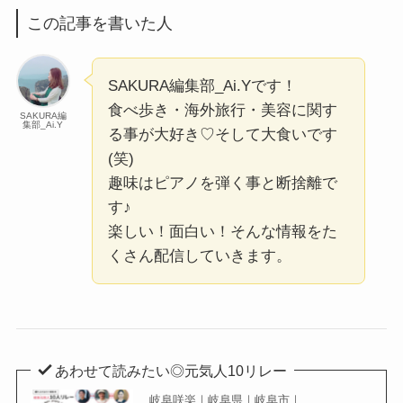
この記事を書いた人
SAKURA編集部_Ai.Yです！
食べ歩き・海外旅行・美容に関す
SAKURA編
集部_Ai.Y
る事が大好き♡そして大食いです
(笑)
趣味はピアノを弾く事と断捨離で
す♪
楽しい！面白い！そんな情報をた
くさん配信していきます。
あわせて読みたい◎元気人10リレー
岐阜咲楽｜岐阜県｜岐阜市｜