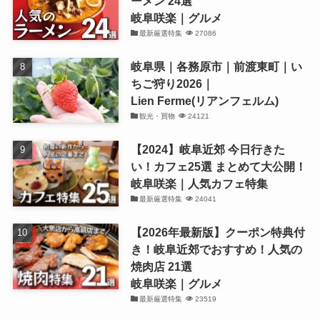
ーメン 24選
岐阜咲楽｜グルメ
最新厳選特集
27086
岐阜県｜各務原市｜前渡東町｜い
ちご狩り2026｜
Lien Ferme(リアンフェルム)
観光・買物
24121
【2024】岐阜近郊 今日行きた
い！カフェ25選 まとめて大公開！
岐阜咲楽｜人気カフェ特集
最新厳選特集
24041
【2026年最新版】クーポン特典付
き！岐阜近郊でおすすめ！人気の
焼肉店 21選
岐阜咲楽｜グルメ
最新厳選特集
23519