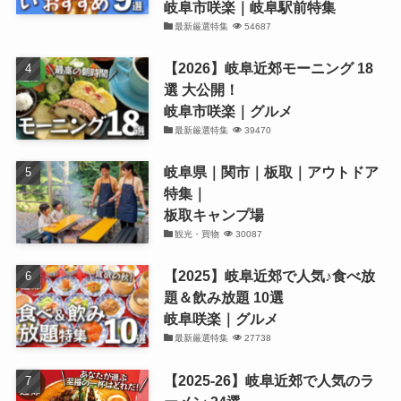
岐阜市咲楽｜岐阜駅前特集
最新厳選特集
54687
【2026】岐阜近郊モーニング 18
選 大公開！
岐阜市咲楽｜グルメ
最新厳選特集
39470
岐阜県｜関市｜板取｜アウトドア
特集｜
板取キャンプ場
観光・買物
30087
【2025】岐阜近郊で人気♪食べ放
題＆飲み放題 10選
岐阜咲楽｜グルメ
最新厳選特集
27738
【2025-26】岐阜近郊で人気のラ