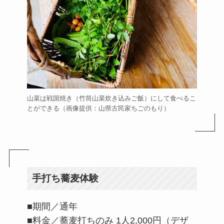
山菜は戦国焼き（竹筒山菜炊き込みご飯）にして食べるこ
とができる（画像提供：山県古民家ちごのもり）
手打ち蕎麦体験
■期間／通年
■料金／蕎麦打ちのみ 1人2,000円（デザ