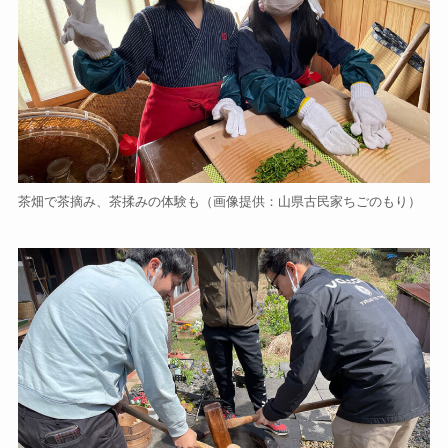
茶畑で茶摘み、茶揉みの体験も（画像提供：山県古民家ちごのもり）