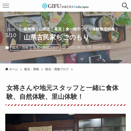
岐阜県｜山県市｜葛原｜食べ物手づくり体験教室特集｜
2024
5/10
山県古民家ちごのもり
2022.06.01
2024.05.10
観光・買物
観光・買物ブログ
ホーム
観光・買物
観光・買物ブログ
女将さんや地元スタッフと一緒に食体
験、自然体験、里山体験！