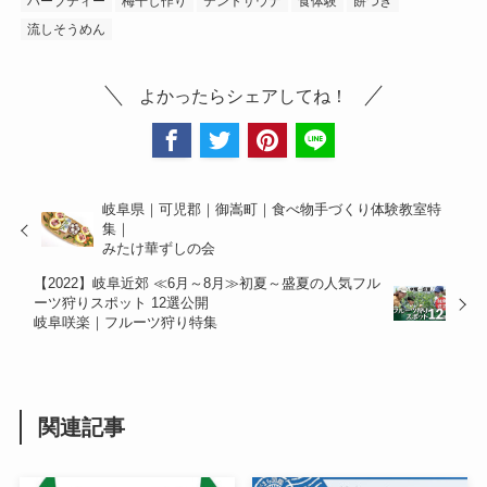
ハーブティー
梅干し作り
テントサウナ
食体験
餅つき
流しそうめん
よかったらシェアしてね！
岐阜県｜可児郡｜御嵩町｜食べ物手づくり体験教室特
集｜
みたけ華ずしの会
【2022】岐阜近郊 ≪6月～8月≫初夏～盛夏の人気フル
ーツ狩りスポット 12選公開
岐阜咲楽｜フルーツ狩り特集
関連記事