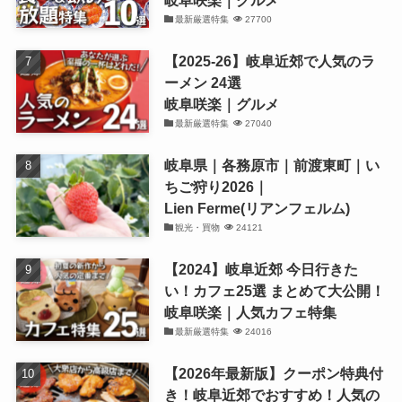
最新厳選特集
27700
【2025-26】岐阜近郊で人気のラ
ーメン 24選
岐阜咲楽｜グルメ
最新厳選特集
27040
岐阜県｜各務原市｜前渡東町｜い
ちご狩り2026｜
Lien Ferme(リアンフェルム)
観光・買物
24121
【2024】岐阜近郊 今日行きた
い！カフェ25選 まとめて大公開！
岐阜咲楽｜人気カフェ特集
最新厳選特集
24016
【2026年最新版】クーポン特典付
き！岐阜近郊でおすすめ！人気の