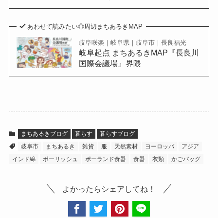
あわせて読みたい◎周辺まちあるきMAP
岐阜咲楽｜岐阜県｜岐阜市｜長良福光
岐阜起点 まちあるきMAP『長良川
国際会議場』界隈
まちあるきブログ
暮らす
暮らすブログ
岐阜市
まちあるき
雑貨
服
天然素材
ヨーロッパ
アジア
インド綿
ポーリッシュ
ポーランド食器
食器
衣類
かごバッグ
よかったらシェアしてね！