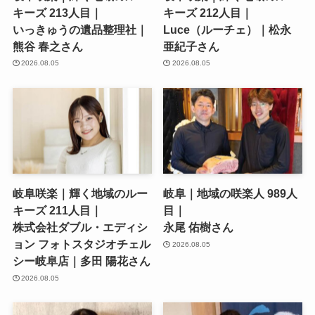
キーズ 213人目｜
キーズ 212人目｜
いっきゅうの遺品整理社｜
Luce（ルーチェ）｜松永
熊谷 春之さん
亜紀子さん
2026.08.05
2026.08.05
岐阜咲楽｜輝く地域のルー
岐阜｜地域の咲楽人 989人
キーズ 211人目｜
目｜
株式会社ダブル・エディシ
永尾 佑樹さん
ョン フォトスタジオチェル
2026.08.05
シー岐阜店｜多田 陽花さん
2026.08.05