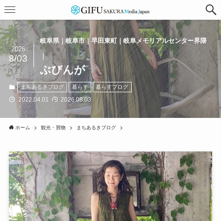
岐阜県｜岐阜市｜早田東町｜岐阜メモリアルセンター界隈
2026
｜
8/03
ぶびんが
まちあるきブログ
暮らす
暮らすブログ
2022.04.01
2026.08.03
ホーム
観光・買物
まちあるきブログ