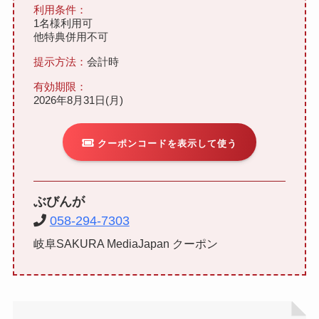
利用条件：
1名様利用可
他特典併用不可
提示方法：
会計時
有効期限：
2026年8月31日(月)
クーポンコードを表示して使う
ぶびんが
058-294-7303
岐阜SAKURA MediaJapan クーポン