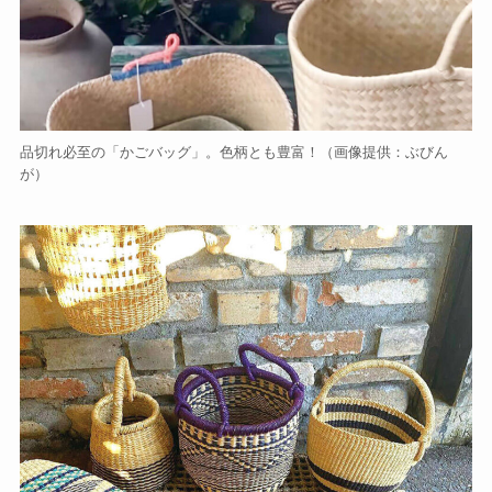
品切れ必至の「かごバッグ」。色柄とも豊富！（画像提供：ぶびん
が）