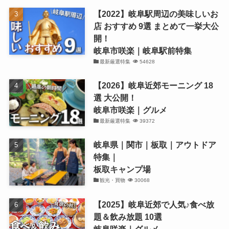
【2022】岐阜駅周辺の美味しいお
店 おすすめ 9選 まとめて一挙大公
開！
岐阜市咲楽｜岐阜駅前特集
最新厳選特集
54628
【2026】岐阜近郊モーニング 18
選 大公開！
岐阜市咲楽｜グルメ
最新厳選特集
39372
岐阜県｜関市｜板取｜アウトドア
特集｜
板取キャンプ場
観光・買物
30068
【2025】岐阜近郊で人気♪食べ放
題＆飲み放題 10選
岐阜咲楽｜グルメ