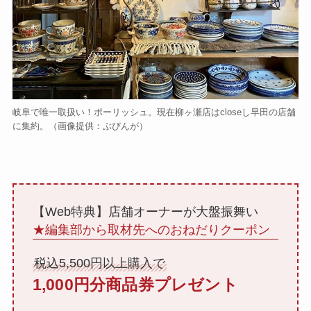
岐阜で唯一取扱い！ポーリッシュ。現在柳ヶ瀬店はcloseし早田の店舗
に集約。（画像提供：ぶびんが）
【Web特典】店舗オーナーが大盤振舞い
★編集部から取材先へのおねだりクーポン
税込5,500円以上購入で
1,000円分商品券プレゼント