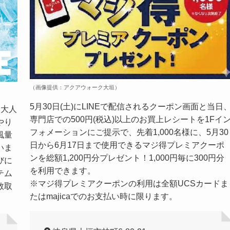
（画像提供：アクアウォーク大垣）
5月30日(土)にLINEで配信されるクーポン画面と当日
!大人
専門店での500円(税込)以上のお買上レシートを1Fイ
やり
フォメーションにご提示で、先着1,000名様に、5月30
風量
日から6月17日まで使用できるマジ得プレミアクーポ
いま
ンを総額1,200円分プレゼント！1,000円毎に300円分
びに
を利用できます。
テム
※マジ得プレミアクーポンの利用は全額UCSカードま
数取
たはmajicaでのお支払い時に限ります。