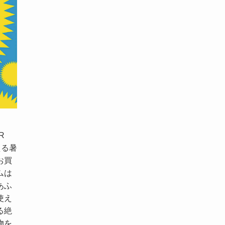
R
える暑
お買
ムは
あふ
使え
る絶
物を