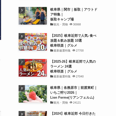
岐阜県｜関市｜板取｜アウトド
ア特集｜
板取キャンプ場
観光・買物
30068
【2025】岐阜近郊で人気♪食べ
放題＆飲み放題 10選
岐阜咲楽｜グルメ
最新厳選特集
27700
、
ン
【2025-26】岐阜近郊で人気の
ラーメン 24選
岐阜咲楽｜グルメ
最新厳選特集
27040
岐阜県｜各務原市｜前渡東町｜
いちご狩り2026｜
Lien Ferme(リアンフェルム)
観光・買物
24121
【2024】岐阜近郊 今日行きた