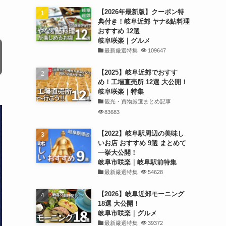
【2026年最新版】クーポン特
典付き！岐阜近郊 ヤナ&鮎料理
おすすめ 12選
岐阜咲楽｜グルメ
最新厳選特集
109647
【2025】岐阜近郊でおすす
め！工場直売所 12選 大公開！
岐阜咲楽｜特集
観光・買物厳選まとめ記事
83683
【2022】岐阜駅周辺の美味し
いお店 おすすめ 9選 まとめて
一挙大公開！
岐阜市咲楽｜岐阜駅前特集
最新厳選特集
54628
【2026】岐阜近郊モーニング
18選 大公開！
岐阜市咲楽｜グルメ
最新厳選特集
39372