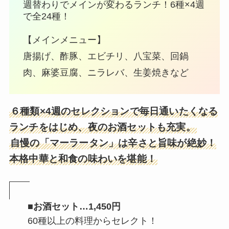
週替わりでメインが変わるランチ！6種×4週
で全24種！
【メインメニュー】
唐揚げ、酢豚、エビチリ、八宝菜、回鍋
肉、麻婆豆腐、ニラレバ、生姜焼きなど
６種類×4週のセレクションで毎日通いたくなる
ランチをはじめ、夜のお酒セットも充実。
自慢の「マーラータン」は辛さと旨味が絶妙！
本格中華と和食の味わいを堪能！
■お酒セット…1,450円
60種以上の料理からセレクト！