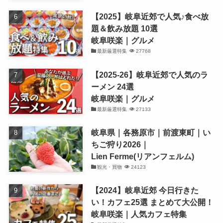
【2025】岐阜近郊で人気♪食べ放
題＆飲み放題 10選
岐阜咲楽｜グルメ
最新厳選特集
27768
【2025-26】岐阜近郊で人気のラ
ーメン 24選
岐阜咲楽｜グルメ
最新厳選特集
27133
岐阜県｜各務原市｜前渡東町｜い
ちご狩り2026｜
Lien Ferme(リアンフェルム)
観光・買物
24123
【2024】岐阜近郊 今日行きた
い！カフェ25選 まとめて大公開！
岐阜咲楽｜人気カフェ特集