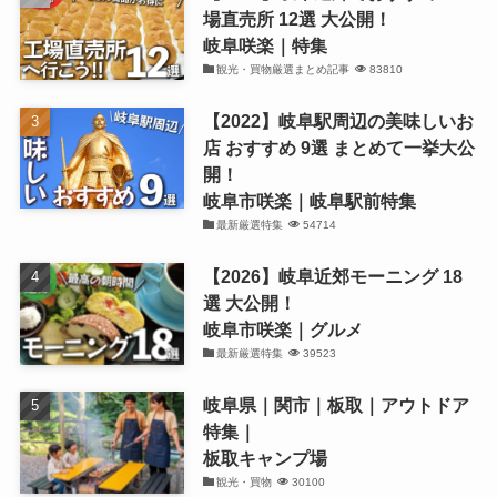
場直売所 12選 大公開！
岐阜咲楽｜特集
観光・買物厳選まとめ記事
83810
【2022】岐阜駅周辺の美味しいお
店 おすすめ 9選 まとめて一挙大公
開！
岐阜市咲楽｜岐阜駅前特集
最新厳選特集
54714
【2026】岐阜近郊モーニング 18
選 大公開！
岐阜市咲楽｜グルメ
最新厳選特集
39523
岐阜県｜関市｜板取｜アウトドア
特集｜
板取キャンプ場
観光・買物
30100