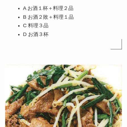
A お酒１杯＋料理２品
B お酒２敗＋料理１品
C 料理３品
D お酒３杯