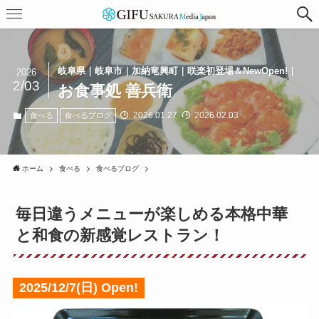
岐阜県｜岐阜市｜加納竜興町｜咲楽初登場＆NewOpen!｜
2026
2/03
お食事処 善兵衛
2026.01.27
2026.02.03
食べる
食べるブログ
ホーム
食べる
食べるブログ
毎日違うメニューが楽しめる本格中華
と和食の新感覚レストラン！
2025/12/7(日) Open!