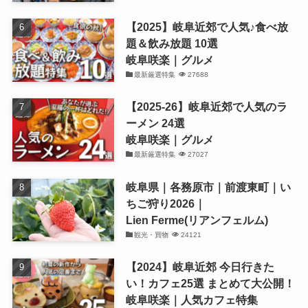
【2025】岐阜近郊で人気♪食べ放
題＆飲み放題 10選
岐阜咲楽｜グルメ
最新厳選特集
27688
【2025-26】岐阜近郊で人気のラ
ーメン 24選
岐阜咲楽｜グルメ
最新厳選特集
27027
岐阜県｜各務原市｜前渡東町｜い
ちご狩り2026｜
Lien Ferme(リアンフェルム)
観光・買物
24121
【2024】岐阜近郊 今日行きた
い！カフェ25選 まとめて大公開！
岐阜咲楽｜人気カフェ特集