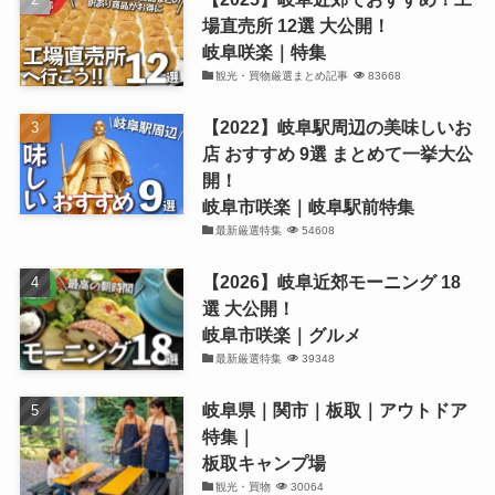
場直売所 12選 大公開！
岐阜咲楽｜特集
観光・買物厳選まとめ記事
83668
【2022】岐阜駅周辺の美味しいお
店 おすすめ 9選 まとめて一挙大公
開！
岐阜市咲楽｜岐阜駅前特集
最新厳選特集
54608
【2026】岐阜近郊モーニング 18
選 大公開！
岐阜市咲楽｜グルメ
最新厳選特集
39348
岐阜県｜関市｜板取｜アウトドア
特集｜
板取キャンプ場
観光・買物
30064