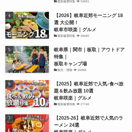
最新厳選特集
54691
【2026】岐阜近郊モーニング 18
選 大公開！
岐阜市咲楽｜グルメ
最新厳選特集
39490
岐阜県｜関市｜板取｜アウトドア
特集｜
板取キャンプ場
観光・買物
30088
【2025】岐阜近郊で人気♪食べ放
題＆飲み放題 10選
岐阜咲楽｜グルメ
最新厳選特集
27740
【2025-26】岐阜近郊で人気のラ
ーメン 24選