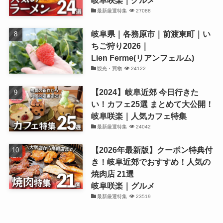
岐阜咲楽｜グルメ
最新厳選特集
27088
岐阜県｜各務原市｜前渡東町｜い
ちご狩り2026｜
Lien Ferme(リアンフェルム)
観光・買物
24122
【2024】岐阜近郊 今日行きた
い！カフェ25選 まとめて大公開！
岐阜咲楽｜人気カフェ特集
最新厳選特集
24042
【2026年最新版】クーポン特典付
き！岐阜近郊でおすすめ！人気の
焼肉店 21選
岐阜咲楽｜グルメ
最新厳選特集
23519