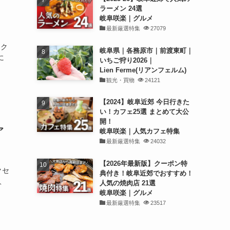
ラーメン 24選
岐阜咲楽｜グルメ
最新厳選特集
27079
りク
岐阜県｜各務原市｜前渡東町｜
に
いちご狩り2026｜
Lien Ferme(リアンフェルム)
観光・買物
24121
【2024】岐阜近郊 今日行きた
い！カフェ25選 まとめて大公
開！
ア
岐阜咲楽｜人気カフェ特集
最新厳選特集
24032
【2026年最新版】クーポン特
クセ
典付き！岐阜近郊でおすすめ！
、
人気の焼肉店 21選
岐阜咲楽｜グルメ
最新厳選特集
23517