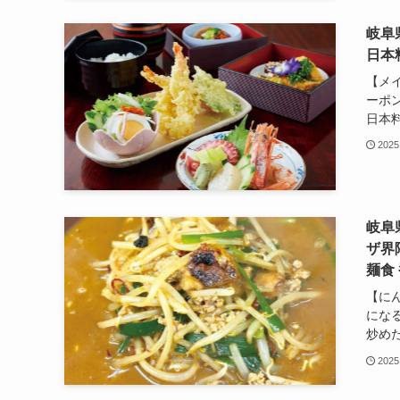
岐阜
日本
【メ
ーポ
日本料
2025
岐阜
ザ界
麺食
【に
にな
炒めた
2025