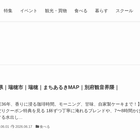
特集
イベント
観光・買物
食べる
暮らす
スクール
県｜瑞穂市｜瑞穂｜まちあるきMAP｜別府観音界隈｜
業36年、香りに浸る珈琲時間。モーニング、甘味、自家製ケーキまで！
だりクーポン特典を見る 1杯ずつ丁寧に淹れるブレンドや、7〜8時間か
る水出し...
.06.01
2026.06.17
食べる