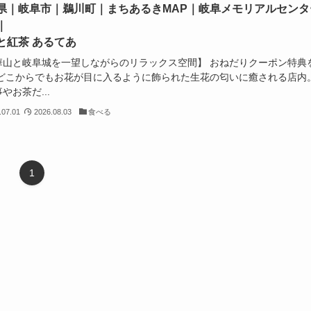
県｜岐阜市｜鵜川町｜まちあるきMAP｜岐阜メモリアルセンタ
｜
と紅茶 あるてあ
華山と岐阜城を一望しながらのリラックス空間】 おねだりクーポン特典
 どこからでもお花が目に入るように飾られた生花の匂いに癒される店内
やお茶だ...
.07.01
2026.08.03
食べる
1