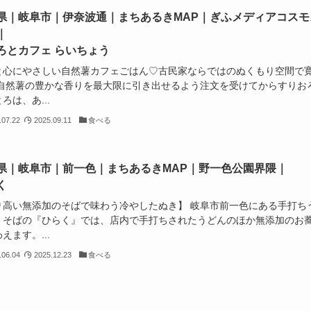
県｜岐阜市｜伊奈波通｜まちあるきMAP｜ぎふメディアコスモ
｜
ろとカフェ らいちょう
と心にやさしい自然薯カフェごはん♡古民家ならではのぬくもり空間で
 自然薯の豊かな香りを最大限に引き出せるよう注文を受けてからすりお
ろは、あ...
.07.22
2025.09.11
食べる
県｜岐阜市｜前一色｜まちあるきMAP｜野一色公園界隈｜
く
り高い無添加のそばで味わう冷やしたぬき】 岐阜市前一色にある手打ち
・そばの『ひらく』では、店内で手打ちされたうどんのほか無添加のお
えます。...
.06.04
2025.12.23
食べる