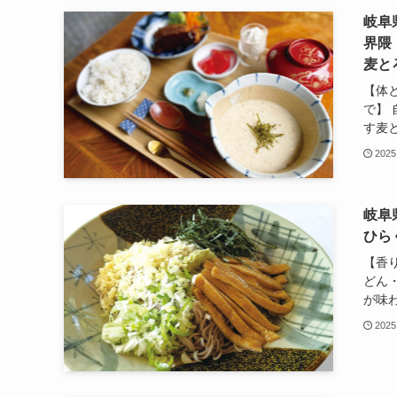
岐阜
界隈
麦と
【体
で】
す麦と
2025
岐阜
ひら
【香
どん
が味わ
2025