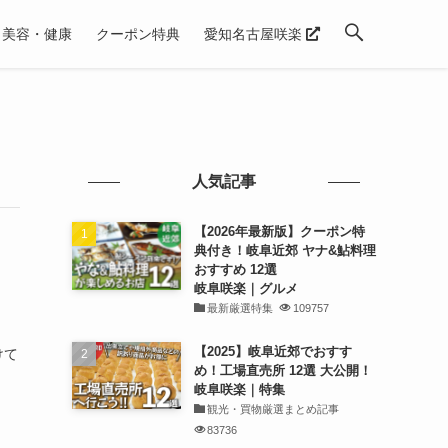
美容・健康
クーポン特典
愛知名古屋咲楽
人気記事
【2026年最新版】クーポン特
典付き！岐阜近郊 ヤナ&鮎料理
おすすめ 12選
岐阜咲楽｜グルメ
最新厳選特集
109757
】
【2025】岐阜近郊でおすす
けて
め！工場直売所 12選 大公開！
岐阜咲楽｜特集
観光・買物厳選まとめ記事
83736