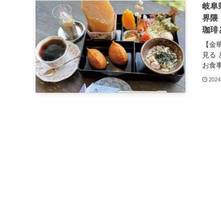
岐阜
界隈
珈琲
【金
見る
お食事
2024