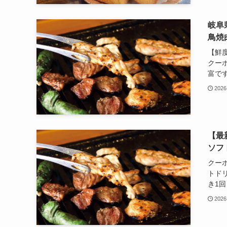
岐阜
鳥焼
【鮮
クー
富です
2026
【最
ソフト
クーポ
トドリ
き1回
2026