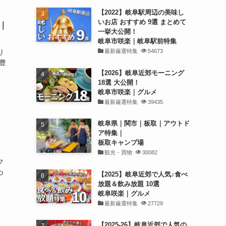
【2022】岐阜駅周辺の美味し
いお店 おすすめ 9選 まとめて
｜
一挙大公開！
岐阜市咲楽｜岐阜駅前特集
最新厳選特集
54673
り
豊
【2026】岐阜近郊モーニング
18選 大公開！
岐阜市咲楽｜グルメ
最新厳選特集
39435
岐阜県｜関市｜板取｜アウトド
ア特集｜
板取キャンプ場
観光・買物
30082
フ
つ
【2025】岐阜近郊で人気♪食べ
放題＆飲み放題 10選
岐阜咲楽｜グルメ
最新厳選特集
27729
【2025-26】岐阜近郊で人気の