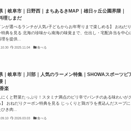
県｜岐阜市｜日野西｜まちあるきMAP｜雄日ヶ丘公園界隈｜
料理しまだ
インが選べるランチが人気♪子どもからお年寄りまで楽しめる】 おねだ
ン特典を見る 北海の珍味から南海の味覚まで、仕出し・宅配弁当を中心
理を提供...
.10.30
2025.11.04
食べる
県｜岐阜市｜川部｜人気のラーメン特集｜SHOWAスポーツピ
隈｜
 香楽
んにくと野菜たっぷり！スタミナ満点のピリ辛でパンチのある味わいが
る】 おねだりクーポン特典を見る じっくりと鶏ガラを煮込んだスープに
ひき肉...
.09.10
2026.03.03
食べる