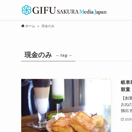
ホーム
現金のみ
現金のみ
– tag –
岐阜
鼓童
【創
おね
抽出す
2026