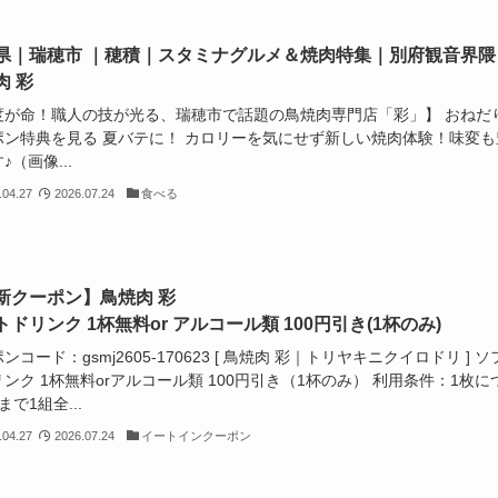
県｜瑞穂市 ｜穂積｜スタミナグルメ＆焼肉特集｜別府観音界隈
肉 彩
度が命！職人の技が光る、瑞穂市で話題の鳥焼肉専門店「彩」】 おねだ
ポン特典を見る 夏バテに！ カロリーを気にせず新しい焼肉体験！味変も
♪（画像...
.04.27
2026.07.24
食べる
新クーポン】鳥焼肉 彩
ドリンク 1杯無料or アルコール類 100円引き(1杯のみ)
ンコード：gsmj2605-170623 [ 鳥焼肉 彩｜トリヤキニクイロドリ ] ソ
ンク 1杯無料orアルコール類 100円引き（1杯のみ） 利用条件：1枚に
まで1組全...
.04.27
2026.07.24
イートインクーポン