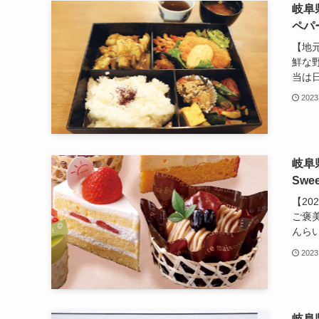
岐阜
ペパ
【地
鮮な
当は日
2023
岐阜
Swe
【20
ご褒
んらい
2023
岐阜