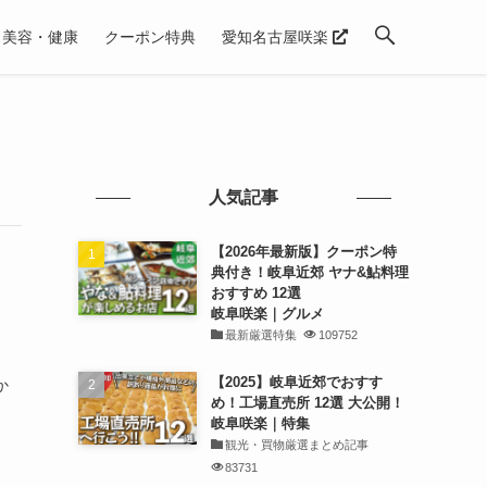
美容・健康
クーポン特典
愛知名古屋咲楽
人気記事
【2026年最新版】クーポン特
典付き！岐阜近郊 ヤナ&鮎料理
おすすめ 12選
岐阜咲楽｜グルメ
最新厳選特集
109752
【2025】岐阜近郊でおすす
か
め！工場直売所 12選 大公開！
岐阜咲楽｜特集
観光・買物厳選まとめ記事
83731