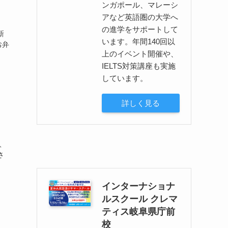
ンガポール、マレーシ
アなど英語圏の大学へ
の進学をサポートして
新
います。年間140回以
お弁
上のイベント開催や、
IELTS対策講座も実施
しています。
詳しく見る
、
さ
インターナショナ
ルスクール クレマ
ティス岐阜県庁前
校