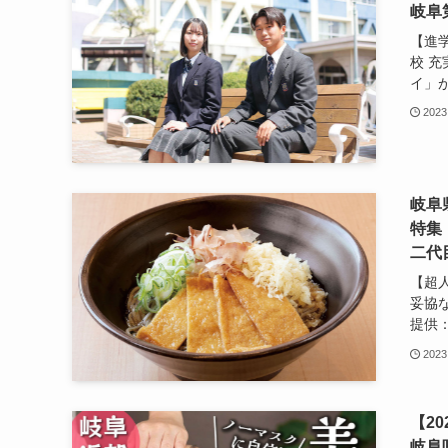
岐阜
【進
校 充
イ」が
2023
岐阜
特集
二代
【超
妥協
提供：
2023
【2
岐阜