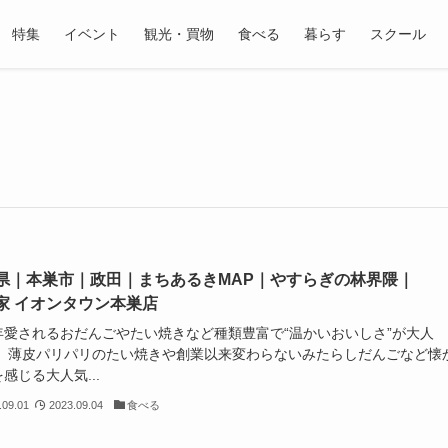
特集
イベント
観光・買物
食べる
暮らす
スクール
県｜本巣市｜政田｜まちあるきMAP｜やすらぎの林界隈｜
家 イオンタウン本巣店
年愛されるおだんごやたい焼きなど種類豊富で“温かいおいしさ”が大人
】 薄皮パリパリのたい焼きや創業以来変わらないみたらしだんごなど懐
感じる大人気...
.09.01
2023.09.04
食べる