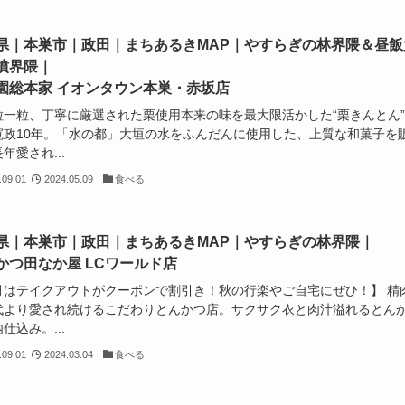
県｜本巣市｜政田｜まちあるきMAP｜やすらぎの林界隈＆昼飯
墳界隈｜
園総本家 イオンタウン本巣・赤坂店
粒一粒、丁寧に厳選された栗使用本来の味を最大限活かした“栗きんとん
寛政10年。「水の都」大垣の水をふんだんに使用した、上質な和菓子を
年愛され...
.09.01
2024.05.09
食べる
県｜本巣市｜政田｜まちあるきMAP｜やすらぎの林界隈｜
かつ田なか屋 LCワールド店
月はテイクアウトがクーポンで割引き！秋の行楽やご自宅にぜひ！】 精
代より愛され続けるこだわりとんかつ店。サクサク衣と肉汁溢れるとん
仕込み。...
.09.01
2024.03.04
食べる