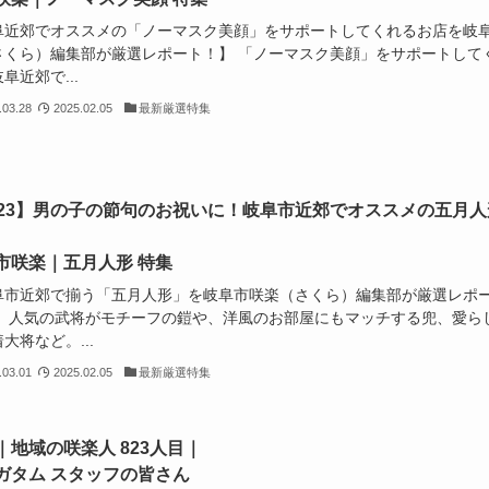
阜近郊でオススメの「ノーマスク美顔」をサポートしてくれるお店を岐
さくら）編集部が厳選レポート！】 「ノーマスク美顔」をサポートして
阜近郊で...
.03.28
2025.02.05
最新厳選特集
023】男の子の節句のお祝いに！岐阜市近郊でオススメの五月人
市咲楽｜五月人形 特集
阜市近郊で揃う「五月人形」を岐阜市咲楽（さくら）編集部が厳選レポ
】 人気の武将がモチーフの鎧や、洋風のお部屋にもマッチする兜、愛ら
大将など。...
.03.01
2025.02.05
最新厳選特集
｜地域の咲楽人 823人目｜
ガタム スタッフの皆さん