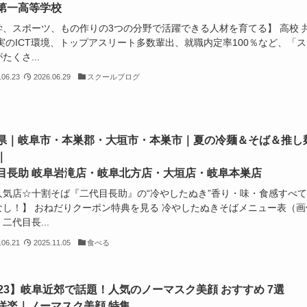
第一高等学校
学、スポーツ、もの作りの3つの分野で活躍できる人材を育てる】 高校 
実のICT環境、トップアスリート多数輩出、就職内定率100％など、「ス
たくさ...
.06.23
2026.06.29
スクールブログ
県｜岐阜市・本巣郡・大垣市・本巣市｜夏の冷麺＆そば＆推し
｜
目長助 岐阜岩滝店・岐阜北方店・大垣店・岐阜本巣店
人気店☆十割そば『二代目長助』の“冷やしたぬき”香り・味・食感すべ
なし！】 おねだりクーポン特典を見る 冷やしたぬきそばメニュー表（画
二代目長...
.06.21
2025.11.05
食べる
023】岐阜近郊で話題！人気のノーマスク美顔 おすすめ 7選
咲楽｜ノーマスク美顔 特集