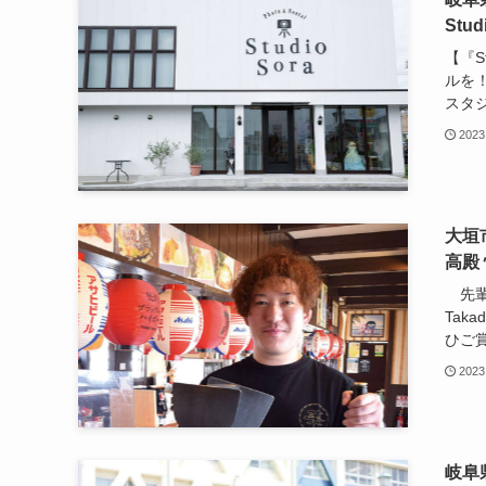
Stud
【『S
ルを！
スタジ
2023
大垣市
高殿
先輩 
Tak
ひご賞
2023
岐阜