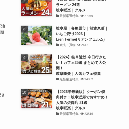
ラーメン 24選
岐阜咲楽｜グルメ
最新厳選特集
27079
正浪
岐阜県｜各務原市｜前渡東町｜
定期
いちご狩り2026｜
Lien Ferme(リアンフェルム)
観光・買物
24121
【2024】岐阜近郊 今日行きた
い！カフェ25選 まとめて大公
開！
岐阜咲楽｜人気カフェ特集
最新厳選特集
24032
】
【2026年最新版】クーポン特
焼き
典付き！岐阜近郊でおすすめ！
人気の焼肉店 21選
岐阜咲楽｜グルメ
最新厳選特集
23516