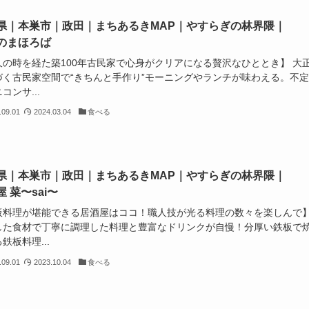
県｜本巣市｜政田｜まちあるきMAP｜やすらぎの林界隈｜
のまほろば
久の時を経た築100年古民家で心身がクリアになる贅沢なひととき】 大
づく古民家空間で“きちんと手作り”モーニングやランチが味わえる。不
コンサ...
.09.01
2024.03.04
食べる
県｜本巣市｜政田｜まちあるきMAP｜やすらぎの林界隈｜
 菜〜sai〜
板料理が堪能できる居酒屋はココ！職人技が光る料理の数々を楽しんで
した食材で丁寧に調理した料理と豊富なドリンクが自慢！分厚い鉄板で
鉄板料理...
.09.01
2023.10.04
食べる