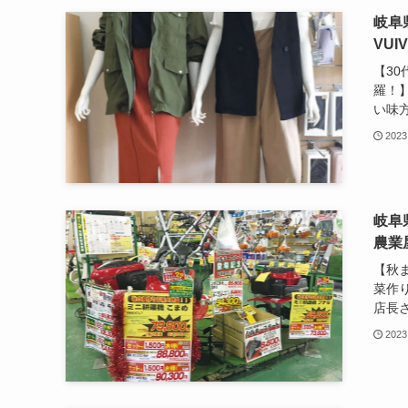
岐阜
VUI
【30
羅！
い味方
2023
岐阜
農業
【秋
菜作
店長さ
2023