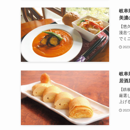
岐阜
美濃
【悠
漫息
でミニ
2023
岐阜
居酒屋
【鉄
厳選
上げる
2023