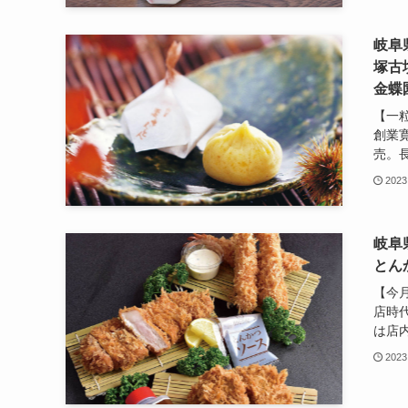
岐阜
塚古
金蝶
【一
創業
売。長
2023
岐阜
とん
【今
店時
は店内
2023