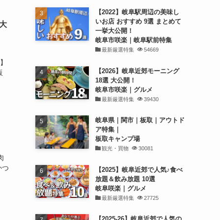
【2022】岐阜駅周辺の美味し
いお店 おすすめ 9選 まとめて
大
一挙大公開！
岐阜市咲楽｜岐阜駅前特集
最新厳選特集
54669
”】
【2026】岐阜近郊モーニング
販
18選 大公開！
岐阜市咲楽｜グルメ
最新厳選特集
39430
岐阜県｜関市｜板取｜アウトド
ア特集｜
板取キャンプ場
観光・買物
30081
肉
かつ
【2025】岐阜近郊で人気♪食べ
放題＆飲み放題 10選
岐阜咲楽｜グルメ
最新厳選特集
27725
【2025-26】岐阜近郊で人気の