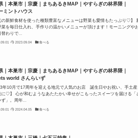
県｜本巣市｜宗慶｜まちあるきMAP｜やすらぎの林界隈｜
ーミントハウス
元の新鮮食材を使った種類豊富なメニューは野菜も愛情もたっぷり♡】 
野菜を毎日仕入れ、手作りの温かいメニューが頂けます！モーニングや
替わりで...
.09.01
2023.09.04
食べる
県｜本巣市｜宗慶｜まちあるきMAP｜やすらぎの林界隈｜
ets world さんらいず
23年10月で17周年を迎える地元で人気のお店 誕生日やお祝い、手土産
美に♡】 心が和むようなあたたかい幸せがこもったスイーツを届ける「
ず」。周年...
.09.01
2024.04.05
食べる
県｜本巣市｜三橋｜七五三特集｜