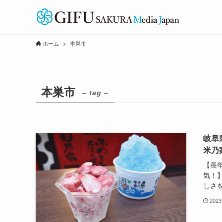
ホーム
本巣市
本巣市
– tag –
岐阜
米乃
【長
気！
しさを
2023