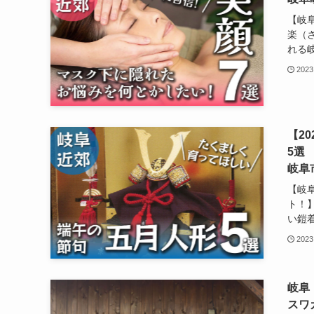
【岐
楽（
れる岐
2023
【2
5選
岐阜
【岐
ト！
い鎧着
2023
岐阜
スワ