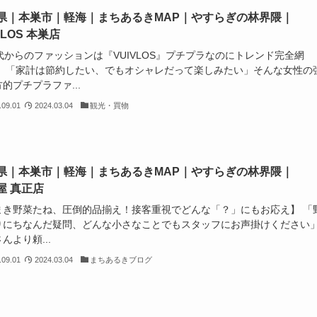
県｜本巣市｜軽海｜まちあるきMAP｜やすらぎの林界隈｜
VLOS 本巣店
代からのファッションは『VUIVLOS』プチプラなのにトレンド完全網
】 「家計は節約したい、でもオシャレだって楽しみたい」そんな女性の
的プチプラファ...
.09.01
2024.03.04
観光・買物
県｜本巣市｜軽海｜まちあるきMAP｜やすらぎの林界隈｜
屋 真正店
まき野菜たね、圧倒的品揃え！接客重視でどんな「？」にもお応え】 「
りにちなんだ疑問、どんな小さなことでもスタッフにお声掛けください
んより頼...
.09.01
2024.03.04
まちあるきブログ