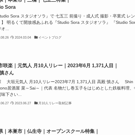
io Sora
tudio Sora スタジオソラ』で 七五三 前撮り・成人式 撮影・卒業式 レ
】 明るくて開放感あふれる『Studio Sora スタジオソラ』 『Studio Sor
オ...
.08.26
2024.03.04
イベントブログ
咲楽｜元気人 月10人リレー｜2023年6月 1,371人目｜
 慎さん
大垣元気人 月10人リレー2023年7月 1,371人目 高殿 慎さん Shin
adono居酒屋 菜～Sai～｜代表 名物だし巻玉子をはじめとした鉄板料理、
味下さい...
.06.27
2023.06.27
月10人リレー取材記事
県｜本巣市｜仏生寺｜オープンスクール特集｜