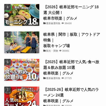
【2026】岐阜近郊モーニング 18
選 大公開！
岐阜市咲楽｜グルメ
最新厳選特集
39430
岐阜県｜関市｜板取｜アウトドア
特集｜
板取キャンプ場
観光・買物
30081
【2025】岐阜近郊で人気♪食べ放
題＆飲み放題 10選
岐阜咲楽｜グルメ
最新厳選特集
27725
【2025-26】岐阜近郊で人気のラ
ーメン 24選
岐阜咲楽｜グルメ
最新厳選特集
27079