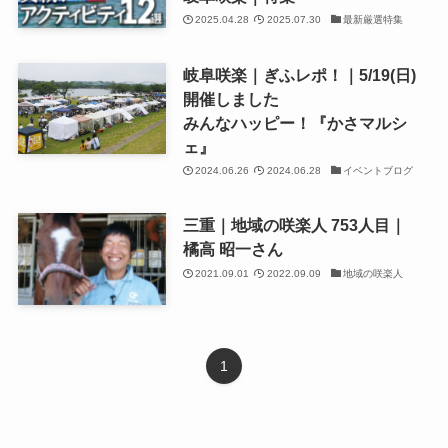
2025.04.28
2025.07.30
最新厳選特集
岐阜咲楽｜ぎふレポ！｜5/19(日)
開催しました
みんなハッピー！『かさマルシ
ェ』
2024.06.26
2024.06.28
イベントブログ
三重｜地域の咲楽人 753人目｜
橘高 昭一さん
2021.09.01
2022.09.09
地域の咲楽人
1