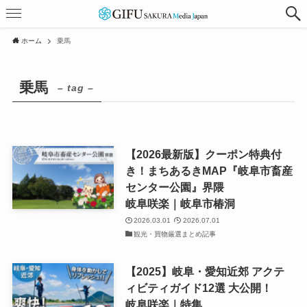
ホーム
乗馬
乗馬
– tag –
【2026最新版】クーポン特典付
き！まちあるきMAP『岐阜市畜産
センター公園』界隈
岐阜咲楽｜岐阜市椿洞
2026.03.01
2026.07.01
観光・買物厳選まとめ記事
【2025】岐阜・愛知近郊 アクテ
ィビティガイド12選 大公開！
岐阜咲楽｜特集