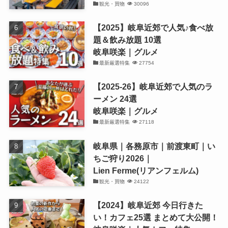
観光・買物
30096
【2025】岐阜近郊で人気♪食べ放
題＆飲み放題 10選
岐阜咲楽｜グルメ
最新厳選特集
27754
【2025-26】岐阜近郊で人気のラ
ーメン 24選
岐阜咲楽｜グルメ
最新厳選特集
27118
岐阜県｜各務原市｜前渡東町｜い
ちご狩り2026｜
Lien Ferme(リアンフェルム)
観光・買物
24122
【2024】岐阜近郊 今日行きた
い！カフェ25選 まとめて大公開！