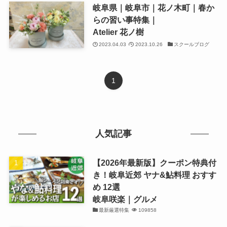
岐阜県｜岐阜市｜花ノ木町｜春か
らの習い事特集｜
Atelier 花ノ樹
2023.04.03
2023.10.26
スクールブログ
1
人気記事
【2026年最新版】クーポン特典付
き！岐阜近郊 ヤナ&鮎料理 おすす
め 12選
岐阜咲楽｜グルメ
最新厳選特集
109858