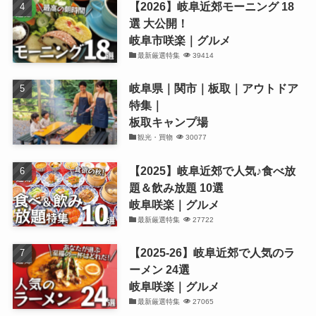
【2026】岐阜近郊モーニング 18
選 大公開！
岐阜市咲楽｜グルメ
最新厳選特集
39414
岐阜県｜関市｜板取｜アウトドア
特集｜
板取キャンプ場
観光・買物
30077
【2025】岐阜近郊で人気♪食べ放
題＆飲み放題 10選
岐阜咲楽｜グルメ
最新厳選特集
27722
【2025-26】岐阜近郊で人気のラ
ーメン 24選
岐阜咲楽｜グルメ
最新厳選特集
27065