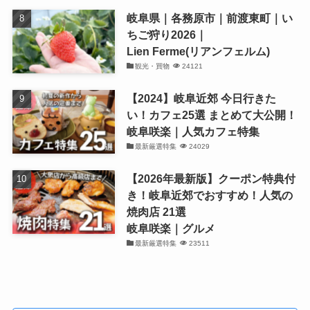
岐阜県｜各務原市｜前渡東町｜い
ちご狩り2026｜
Lien Ferme(リアンフェルム)
観光・買物
24121
【2024】岐阜近郊 今日行きた
い！カフェ25選 まとめて大公開！
岐阜咲楽｜人気カフェ特集
最新厳選特集
24029
【2026年最新版】クーポン特典付
き！岐阜近郊でおすすめ！人気の
焼肉店 21選
岐阜咲楽｜グルメ
最新厳選特集
23511