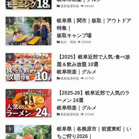
最新厳選特集
39382
岐阜県｜関市｜板取｜アウトドア
特集｜
板取キャンプ場
観光・買物
30069
【2025】岐阜近郊で人気♪食べ放
題＆飲み放題 10選
岐阜咲楽｜グルメ
最新厳選特集
27702
【2025-26】岐阜近郊で人気のラ
ーメン 24選
岐阜咲楽｜グルメ
最新厳選特集
27049
岐阜県｜各務原市｜前渡東町｜い
ちご狩り2026｜