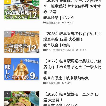
【2026年最新版】クーポン特典付
き！岐阜近郊 ヤナ&鮎料理 おすす
め 12選
岐阜咲楽｜グルメ
最新厳選特集
109665
【2025】岐阜近郊でおすすめ！工
場直売所 12選 大公開！
岐阜咲楽｜特集
観光・買物厳選まとめ記事
83697
【2022】岐阜駅周辺の美味しいお
店 おすすめ 9選 まとめて一挙大公
開！
岐阜市咲楽｜岐阜駅前特集
最新厳選特集
54635
【2026】岐阜近郊モーニング 18
選 大公開！
岐阜市咲楽｜グルメ