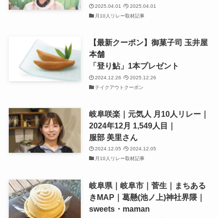
2025.04.01
2025.04.01
月10人リレー取材記事
【最新クーポン】御菓子司 玉井屋
本舗
「登り鮎」1本プレゼント
2024.12.26
2025.12.26
テイクアウトクーポン
岐阜咲楽｜元気人 月10人リレー｜
2024年12月 1,549人目｜
服部 美里さん
2024.12.05
2024.12.05
月10人リレー取材記事
岐阜県｜岐阜市｜菅生｜まちある
きMAP｜葛懸(池ノ上)神社界隈｜
sweets・maman