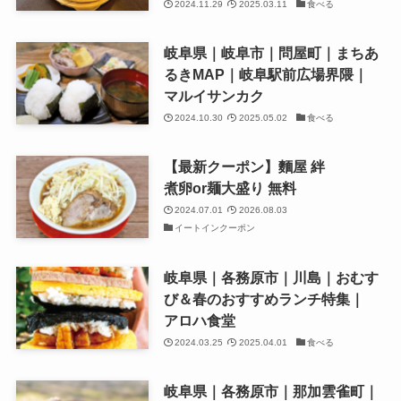
2024.11.29
2025.03.11
食べる
岐阜県｜岐阜市｜問屋町｜まちあ
るきMAP｜岐阜駅前広場界隈｜
マルイサンカク
2024.10.30
2025.05.02
食べる
【最新クーポン】麵屋 絆
煮卵or麺大盛り 無料
2024.07.01
2026.08.03
イートインクーポン
岐阜県｜各務原市｜川島｜おむす
び＆春のおすすめランチ特集｜
アロハ食堂
2024.03.25
2025.04.01
食べる
岐阜県｜各務原市｜那加雲雀町｜