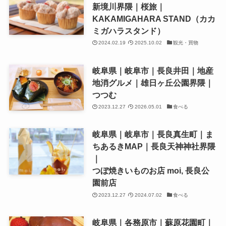
新境川界隈｜桜旅｜
KAKAMIGAHARA STAND（カカ
ミガハラスタンド）
2024.02.19
2025.10.02
観光・買物
岐阜県｜岐阜市｜長良井田｜地産
地消グルメ｜雄日ヶ丘公園界隈｜
つつむ
2023.12.27
2026.05.01
食べる
岐阜県｜岐阜市｜長良真生町｜ま
ちあるきMAP｜長良天神神社界隈
｜
つぼ焼きいものお店 moi, 長良公
園前店
2023.12.27
2024.07.02
食べる
岐阜県｜各務原市｜蘇原花園町｜