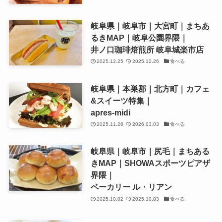
岐阜県｜岐阜市｜大宮町｜まちあ
るきMAP｜岐阜公園界隈｜
井ノ口珈琲焙煎所 岐阜城楽市店
2025.12.25
2025.12.26
食べる
岐阜県｜本巣郡｜北方町｜カフェ
&スイーツ特集｜
apres-midi
2025.11.26
2026.03.03
食べる
岐阜県｜岐阜市｜尻毛｜まちある
きMAP｜SHOWAスポーツピアザ
界隈｜
ベーカリー ル・リアン
2025.10.02
2025.10.03
食べる