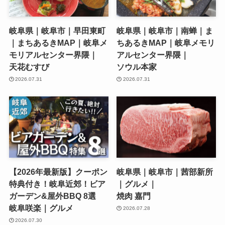
岐阜県｜岐阜市｜早田東町
岐阜県｜岐阜市｜南蝉｜ま
｜まちあるきMAP｜岐阜メ
ちあるきMAP｜岐阜メモリ
モリアルセンター界隈｜
アルセンター界隈｜
天花むすび
ソウル本家
2026.07.31
2026.07.31
【2026年最新版】クーポン
岐阜県｜岐阜市｜茜部新所
特典付き！岐阜近郊！ビア
｜グルメ｜
ガーデン&屋外BBQ 8選
焼肉 嘉門
岐阜咲楽｜グルメ
2026.07.28
2026.07.30