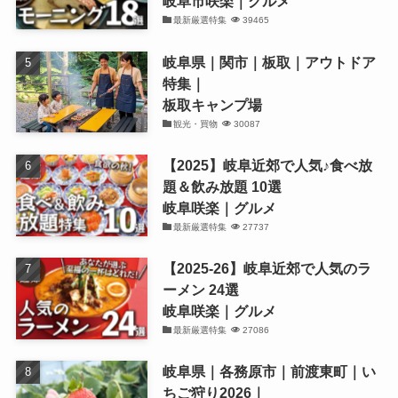
岐阜市咲楽｜グルメ
最新厳選特集
39465
岐阜県｜関市｜板取｜アウトドア
特集｜
板取キャンプ場
観光・買物
30087
【2025】岐阜近郊で人気♪食べ放
題＆飲み放題 10選
岐阜咲楽｜グルメ
最新厳選特集
27737
【2025-26】岐阜近郊で人気のラ
ーメン 24選
岐阜咲楽｜グルメ
最新厳選特集
27086
岐阜県｜各務原市｜前渡東町｜い
ちご狩り2026｜