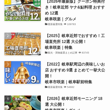
【2026年最新版】クーポン特典付
き！岐阜近郊 ヤナ&鮎料理 おすす
め 12選
岐阜咲楽｜グルメ
最新厳選特集
109783
【2025】岐阜近郊でおすすめ！工
場直売所 12選 大公開！
岐阜咲楽｜特集
観光・買物厳選まとめ記事
83745
【2022】岐阜駅周辺の美味しいお
店 おすすめ 9選 まとめて一挙大公
開！
岐阜市咲楽｜岐阜駅前特集
最新厳選特集
54682
【2026】岐阜近郊モーニング 18
選 大公開！