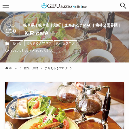
岐阜県｜岐阜市｜殿町｜まちあるきMAP｜梅林公園界隈｜
2026
1/30
＆R café
食べる
まちあるきブログ
食べるブログ
2026.01.30
2026.01.30
ホーム
観光・買物
まちあるきブログ