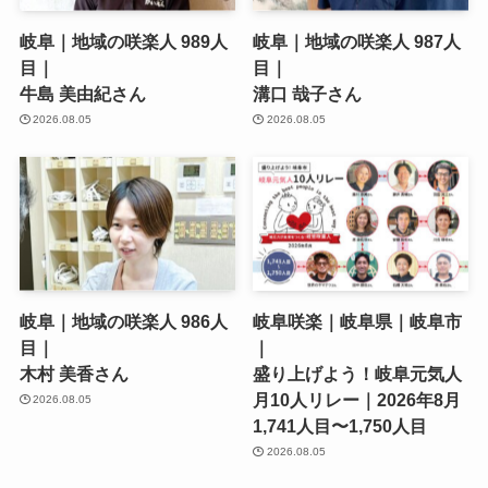
岐阜｜地域の咲楽人 989人
岐阜｜地域の咲楽人 987人
目｜
目｜
牛島 美由紀さん
溝口 哉子さん
2026.08.05
2026.08.05
岐阜｜地域の咲楽人 986人
岐阜咲楽｜岐阜県｜岐阜市
目｜
｜
木村 美香さん
盛り上げよう！岐阜元気人
月10人リレー｜2026年8月
2026.08.05
1,741人目〜1,750人目
2026.08.05