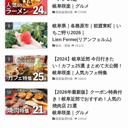
岐阜咲楽｜グルメ
最新厳選特集
27088
岐阜県｜各務原市｜前渡東町｜い
ちご狩り2026｜
Lien Ferme(リアンフェルム)
観光・買物
24122
【2024】岐阜近郊 今日行きた
い！カフェ25選 まとめて大公開！
岐阜咲楽｜人気カフェ特集
最新厳選特集
24041
【2026年最新版】クーポン特典付
き！岐阜近郊でおすすめ！人気の
焼肉店 21選
岐阜咲楽｜グルメ
最新厳選特集
23519