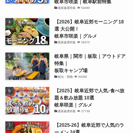
岐阜市咲楽｜岐阜駅前特集
最新厳選特集
54690
【2026】岐阜近郊モーニング 18
選 大公開！
岐阜市咲楽｜グルメ
最新厳選特集
39475
岐阜県｜関市｜板取｜アウトドア
特集｜
板取キャンプ場
観光・買物
30088
【2025】岐阜近郊で人気♪食べ放
題＆飲み放題 10選
岐阜咲楽｜グルメ
最新厳選特集
27738
【2025-26】岐阜近郊で人気のラ
ーメン 24選