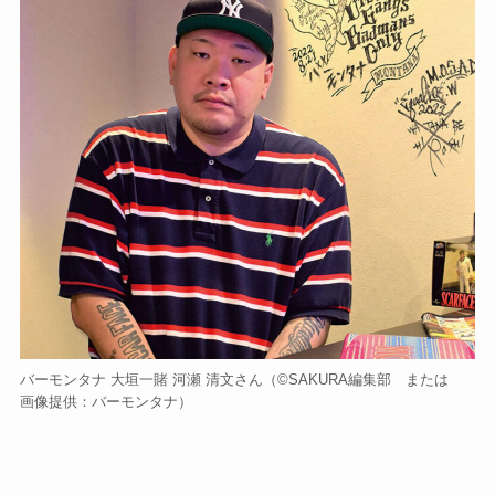
バーモンタナ 大垣一賭 河瀬 清文さん（©️SAKURA編集部 または
画像提供：バーモンタナ）