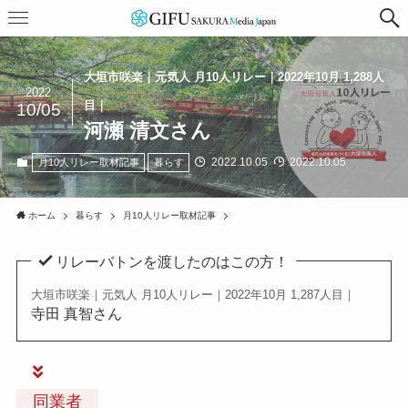
大垣市咲楽｜元気人 月10人リレー｜2022年10月 1,288人
2022
目｜
10/05
河瀬 清文さん
2022.10.05
2022.10.05
月10人リレー取材記事
暮らす
ホーム
暮らす
月10人リレー取材記事
リレーバトンを渡したのはこの方！
大垣市咲楽｜元気人 月10人リレー｜2022年10月 1,287人目｜
寺田 真智さん
同業者