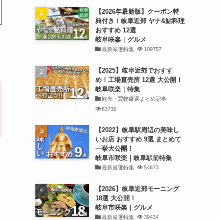
【2026年最新版】クーポン特
典付き！岐阜近郊 ヤナ&鮎料理
おすすめ 12選
岐阜咲楽｜グルメ
最新厳選特集
109757
【2025】岐阜近郊でおすす
め！工場直売所 12選 大公開！
岐阜咲楽｜特集
観光・買物厳選まとめ記事
83736
【2022】岐阜駅周辺の美味し
いお店 おすすめ 9選 まとめて
一挙大公開！
岐阜市咲楽｜岐阜駅前特集
最新厳選特集
54673
【2026】岐阜近郊モーニング
18選 大公開！
岐阜市咲楽｜グルメ
最新厳選特集
39434