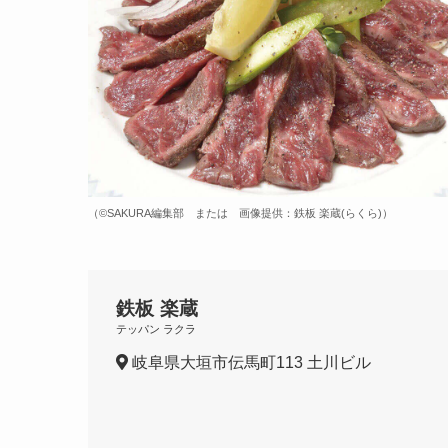
（©️SAKURA編集部 または 画像提供：鉄板 楽蔵(らくら)）
鉄板 楽蔵
テッパン ラクラ
岐阜県大垣市伝馬町113 土川ビル