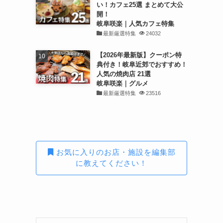
い！カフェ25選 まとめて大公
開！
岐阜咲楽｜人気カフェ特集
最新厳選特集
24032
【2026年最新版】クーポン特
典付き！岐阜近郊でおすすめ！
人気の焼肉店 21選
岐阜咲楽｜グルメ
最新厳選特集
23516
お気に入りのお店・施設を編集部
に教えてください！