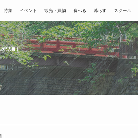
特集
イベント
観光・買物
食べる
暮らす
スクール
,285人目｜
目｜