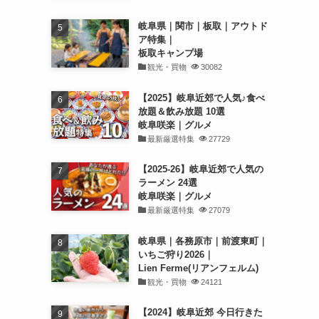
岐阜県｜関市｜板取｜アウトド
ア特集｜
板取キャンプ場
観光・買物
30082
【2025】岐阜近郊で人気♪食べ
放題＆飲み放題 10選
岐阜咲楽｜グルメ
最新厳選特集
27729
【2025-26】岐阜近郊で人気の
ラーメン 24選
岐阜咲楽｜グルメ
最新厳選特集
27079
岐阜県｜各務原市｜前渡東町｜
いちご狩り2026｜
Lien Ferme(リアンフェルム)
観光・買物
24121
【2024】岐阜近郊 今日行きた