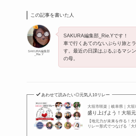
この記事を書いた人
SAKURA編集部_Rie.Yです！
車で行くあてのないぶらり旅と
す。最近の日課はぶるぶるマシ
SAKURA編集部
_Rie.Y
の母。
あわせて読みたい◎元気人10リレー
大垣市咲楽｜岐阜県｜大垣
盛り上げよう！大垣元気
【地元力が未来を作る！大垣元
リレー形式でつなげる「大