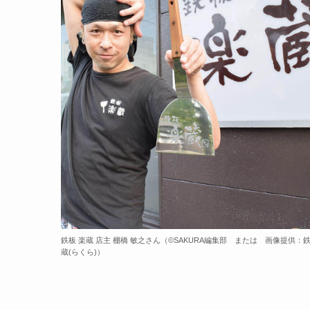
鉄板 楽蔵 店主 棚橋 敏之さん（©️SAKURA編集部 または 画像提供：鉄
蔵(らくら)）