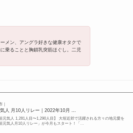
ラーメン、アングラ好きな健康オタクで
ンに乗ることと胸鎖乳突筋ほぐし。二児
市｜
人 月10人リレー｜2022年10月 …
気人 1,281人目〜1,290人目】 大垣近郊で活躍される方々の地元愛を
垣元気人月10人リレー」が今月もスタート！「…