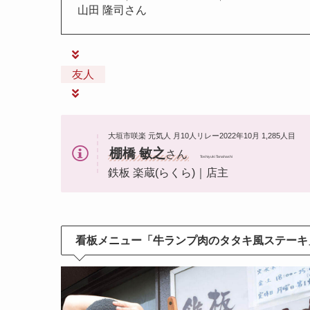
山田 隆司さん
友人
大垣市咲楽 元気人 月10人リレー2022年10月 1,285人目
棚橋 敏之
さん
Toshiyuki Tanahashi
鉄板 楽蔵(らくら)｜店主
看板メニュー「牛ランプ肉のタタキ風ステーキ