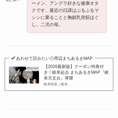
集部_Rie.Y
ーメン、アングラ好きな健康オタ
クです。最近の日課はぶるぶるマ
シンに乗ることと胸鎖乳突筋ほぐ
し。二児の母。
あわせて読みたい◎周辺まちあるきMAP
【2026最新版】クーポン特典付
き！岐阜起点 まちあるきMAP『岐
阜天文台』界隈
岐阜咲楽｜岐阜…