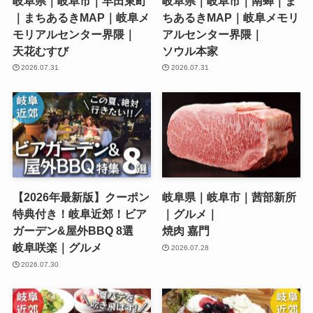
岐阜県｜岐阜市｜早田東町
岐阜県｜岐阜市｜南蝉｜ま
｜まちあるきMAP｜岐阜メ
ちあるきMAP｜岐阜メモリ
モリアルセンター界隈｜
アルセンター界隈｜
天花むすび
ソウル本家
2026.07.31
2026.07.31
【2026年最新版】クーポン
岐阜県｜岐阜市｜茜部新所
特典付き！岐阜近郊！ビア
｜グルメ｜
ガーデン&屋外BBQ 8選
焼肉 嘉門
岐阜咲楽｜グルメ
2026.07.28
2026.07.30