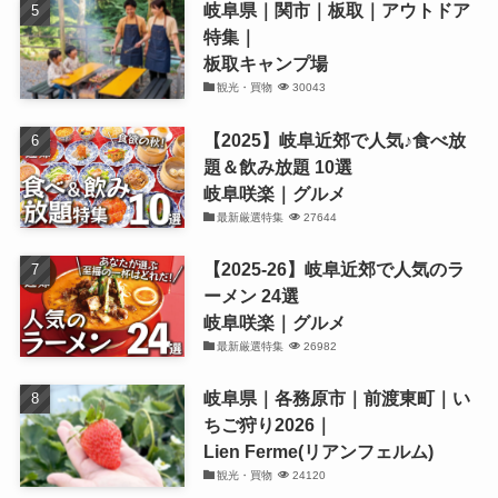
岐阜県｜関市｜板取｜アウトドア
特集｜
板取キャンプ場
観光・買物
30043
【2025】岐阜近郊で人気♪食べ放
題＆飲み放題 10選
岐阜咲楽｜グルメ
最新厳選特集
27644
【2025-26】岐阜近郊で人気のラ
ーメン 24選
岐阜咲楽｜グルメ
最新厳選特集
26982
岐阜県｜各務原市｜前渡東町｜い
ちご狩り2026｜
Lien Ferme(リアンフェルム)
観光・買物
24120