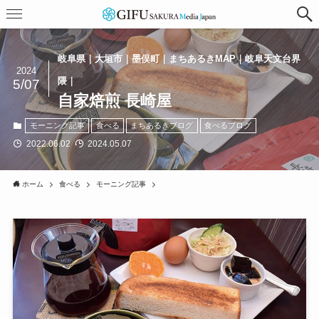
岐阜県｜大垣市｜墨俣町｜まちあるきMAP｜岐阜天文台界
2024
隈｜
5/07
自家焙煎 長崎屋
モーニング記事
食べる
まちあるきブログ
食べるブログ
2022.06.02
2024.05.07
ホーム
食べる
モーニング記事