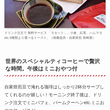
ドリンク注文で 無料サービス 「Ｓセット」。小倉、紅茶、ハムマヨ
etc.6種類より選べるトースト。（画像提供：自家焙煎 長崎屋）
世界のスペシャルティコーヒーで贅沢
な時間。午後はミニおやつ付
自家焙煎豆で淹れる珈琲はしっかり2杯分サーブし
てくれるのが嬉しい！モーニング終了後は、ドリ
ンク注文でミニパフェ、バームクーヘンetc.ミニお