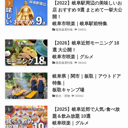
【2022】岐阜駅周辺の美味しいお
店 おすすめ 9選 まとめて一挙大公
開！
岐阜市咲楽｜岐阜駅前特集
最新厳選特集
54601
【2026】岐阜近郊モーニング 18
選 大公開！
岐阜市咲楽｜グルメ
最新厳選特集
39342
岐阜県｜関市｜板取｜アウトドア
特集｜
板取キャンプ場
観光・買物
30062
【2025】岐阜近郊で人気♪食べ放
題＆飲み放題 10選
岐阜咲楽｜グルメ