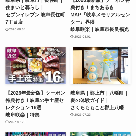
岐阜県｜岐阜市｜長住町｜
【2026最新版】クーポン特
住まいと暮らし｜
典付き！まちあるき
セブンイレブン 岐阜長住町
MAP『岐阜メモリアルセン
7丁目店
ター』界隈
岐阜咲楽｜岐阜市長良福光
2026.08.04
2026.08.01
【2026年最新版】クーポン
岐阜県｜郡上市｜八幡町｜
特典付き！岐阜の手土産セ
夏の体験ガイド｜
レクション 16選
さくらももこと郡上八幡
岐阜咲楽｜特集
2026.07.23
2026.07.29