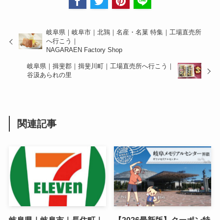
岐阜県｜岐阜市｜北鶉｜名産・名菓 特集｜工場直売所
へ行こう｜
NAGARAEN Factory Shop
岐阜県｜揖斐郡｜揖斐川町｜工場直売所へ行こう｜
谷汲あられの里
関連記事