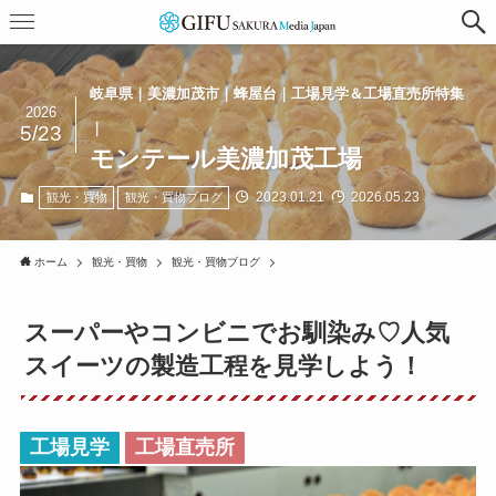
岐阜県｜美濃加茂市｜蜂屋台｜工場見学＆工場直売所特集
2026
｜
5/23
モンテール美濃加茂工場
2023.01.21
2026.05.23
観光・買物
観光・買物ブログ
ホーム
観光・買物
観光・買物ブログ
スーパーやコンビニでお馴染み♡人気
スイーツの製造工程を見学しよう！
工場見学
工場直売所