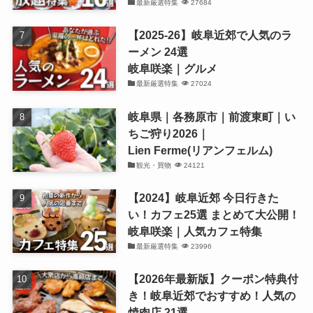
最新厳選特集
27684
【2025-26】岐阜近郊で人気のラ
ーメン 24選
岐阜咲楽｜グルメ
最新厳選特集
27024
岐阜県｜各務原市｜前渡東町｜い
ちご狩り2026｜
Lien Ferme(リアンフェルム)
観光・買物
24121
【2024】岐阜近郊 今日行きた
い！カフェ25選 まとめて大公開！
岐阜咲楽｜人気カフェ特集
最新厳選特集
23996
【2026年最新版】クーポン特典付
き！岐阜近郊でおすすめ！人気の
焼肉店 21選