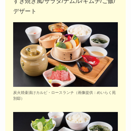
すき焼き風/サラダ/ナムル/キムチ/ご飯/
デザート
炭火焼壷漬けカルビ・ロースランチ
（画像提供：めいらく苑
別邸）