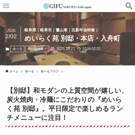
岐阜県｜岐阜市｜鷺山東｜忘新年会特集｜
2026
2/02
めいらく苑 別邸・本店・入舟町
2025.10.27
2026.02.02
食べる
食べるブログ
ホーム
食べる
食べるブログ
【別邸】和モダンの上質空間が嬉しい、
炭火焼肉・冷麺にこだわりの『めいら
く苑 別邸』。平日限定で楽しめるラン
チメニューに注目！