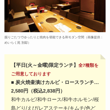
掘りごたつでゆったりと焼肉を堪能できる和モダン空間（画像提供：
めいらく苑 別邸）
【平日(火～金曜)限定ランチ】
全7種類を
ご用意しております
■ 炭火焼壷漬けカルビ・ロースランチ…
2,580円（税込2,838円）
和牛カルビ/和牛ロース/和牛ホルモン/桜
島どり/えび/レアステーキ/キムチ/色ど