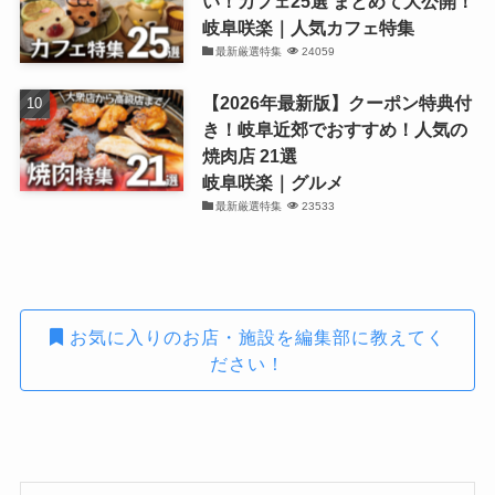
い！カフェ25選 まとめて大公開！
岐阜咲楽｜人気カフェ特集
最新厳選特集
24059
【2026年最新版】クーポン特典付
き！岐阜近郊でおすすめ！人気の
焼肉店 21選
岐阜咲楽｜グルメ
最新厳選特集
23533
お気に入りのお店・施設を編集部に教えてく
ださい！