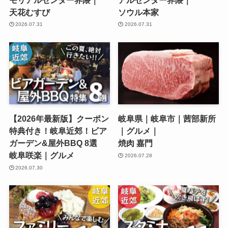
天花むすび
ソウル本家
2026.07.31
2026.07.31
【2026年最新版】クーポン
岐阜県｜岐阜市｜茜部新所
特典付き！岐阜近郊！ビア
｜グルメ｜
ガーデン&屋外BBQ 8選
焼肉 嘉門
岐阜咲楽｜グルメ
2026.07.28
2026.07.30