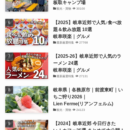
板取キャンプ場
観光・買物
30100
【2025】岐阜近郊で人気♪食べ放
題＆飲み放題 10選
岐阜咲楽｜グルメ
最新厳選特集
27768
【2025-26】岐阜近郊で人気のラ
ーメン 24選
岐阜咲楽｜グルメ
最新厳選特集
27131
岐阜県｜各務原市｜前渡東町｜い
ちご狩り2026｜
Lien Ferme(リアンフェルム)
観光・買物
24123
【2024】岐阜近郊 今日行きた