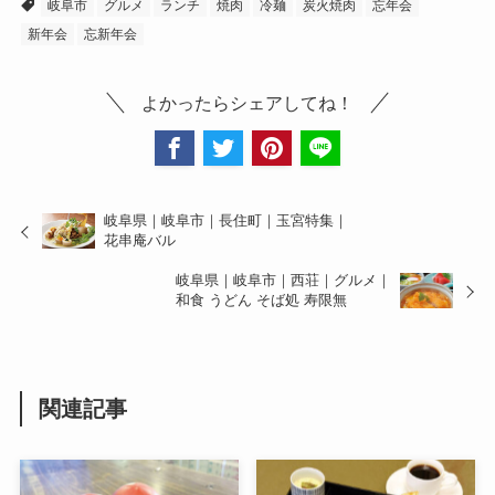
岐阜市
グルメ
ランチ
焼肉
冷麺
炭火焼肉
忘年会
新年会
忘新年会
よかったらシェアしてね！
岐阜県｜岐阜市｜長住町｜玉宮特集｜
花串庵バル
岐阜県｜岐阜市｜西荘｜グルメ｜
和食 うどん そば処 寿限無
関連記事