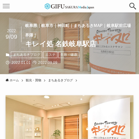
岐阜県｜岐阜市｜神田町｜まちあるきMAP｜岐阜駅前広場
2022
界隈｜
9/09
キレイ処 名鉄岐阜駅店
まちあるきブログ
エステ
美容・健康
2022.01.01
2022.09.09
ホーム
観光・買物
まちあるきブログ