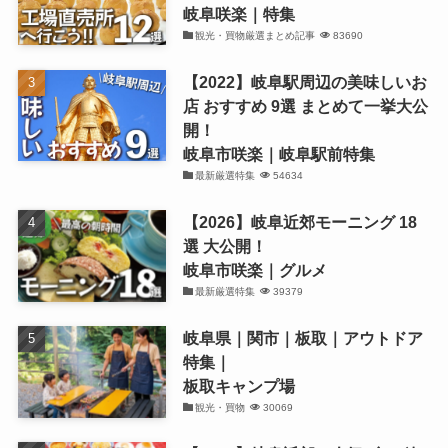
岐阜咲楽｜特集
観光・買物厳選まとめ記事
83690
【2022】岐阜駅周辺の美味しいお
店 おすすめ 9選 まとめて一挙大公
開！
岐阜市咲楽｜岐阜駅前特集
最新厳選特集
54634
【2026】岐阜近郊モーニング 18
選 大公開！
岐阜市咲楽｜グルメ
最新厳選特集
39379
岐阜県｜関市｜板取｜アウトドア
特集｜
板取キャンプ場
観光・買物
30069