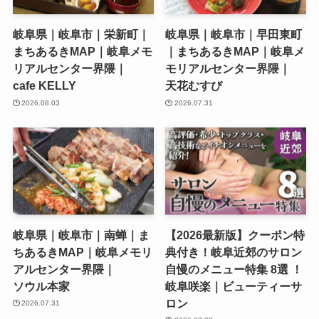
岐阜県｜岐阜市｜栄新町｜
岐阜県｜岐阜市｜早田東町
まちあるきMAP｜岐阜メモ
｜まちあるきMAP｜岐阜メ
リアルセンター界隈｜
モリアルセンター界隈｜
cafe KELLY
天花むすび
2026.08.03
2026.07.31
岐阜県｜岐阜市｜南蝉｜ま
【2026最新版】クーポン特
ちあるきMAP｜岐阜メモリ
典付き！岐阜近郊のサロン
アルセンター界隈｜
自慢のメニュー特集 8選 ！
ソウル本家
岐阜咲楽｜ビューティーサ
ロン
2026.07.31