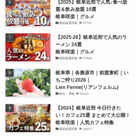
【2025】岐阜近郊で人気♪食べ放
題＆飲み放題 10選
岐阜咲楽｜グルメ
最新厳選特集
27701
【2025-26】岐阜近郊で人気のラ
ーメン 24選
岐阜咲楽｜グルメ
最新厳選特集
27046
岐阜県｜各務原市｜前渡東町｜い
ちご狩り2026｜
Lien Ferme(リアンフェルム)
観光・買物
24121
【2024】岐阜近郊 今日行きた
い！カフェ25選 まとめて大公開！
岐阜咲楽｜人気カフェ特集
最新厳選特集
24017