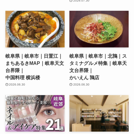
2026.07.30
岐阜県｜岐阜市｜日置江｜
岐阜県｜岐阜市｜北鶉｜ス
まちあるきMAP｜岐阜天文
タミナグルメ特集｜岐阜天
台界隈｜
文台界隈｜
中国料理 横浜楼
かいえん 鶉店
2026.06.30
2026.06.30