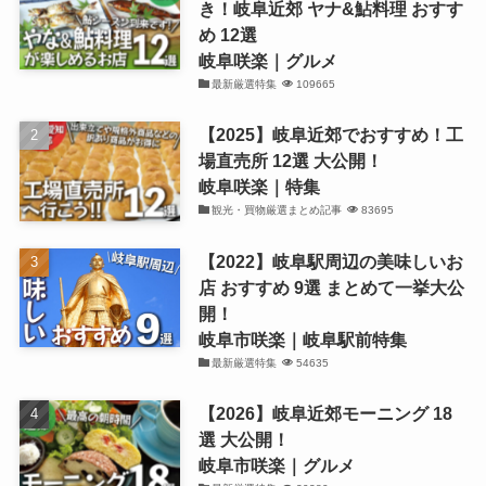
き！岐阜近郊 ヤナ&鮎料理 おすす
め 12選
岐阜咲楽｜グルメ
最新厳選特集
109665
【2025】岐阜近郊でおすすめ！工
場直売所 12選 大公開！
岐阜咲楽｜特集
観光・買物厳選まとめ記事
83695
【2022】岐阜駅周辺の美味しいお
店 おすすめ 9選 まとめて一挙大公
開！
岐阜市咲楽｜岐阜駅前特集
最新厳選特集
54635
【2026】岐阜近郊モーニング 18
選 大公開！
岐阜市咲楽｜グルメ