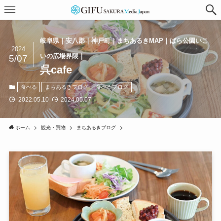
岐阜県｜安八郡｜神戸町｜まちあるきMAP｜ばら公園いこ
2024
いの広場界隈｜
5/07
呉cafe
食べる
まちあるきブログ
食べるブログ
2022.05.10
2024.05.07
ホーム
観光・買物
まちあるきブログ