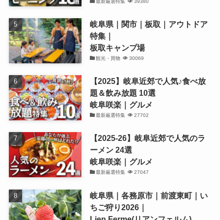
最新厳選特集
39380
岐阜県｜関市｜板取｜アウトドア
特集｜
板取キャンプ場
観光・買物
30069
【2025】岐阜近郊で人気♪食べ放
題＆飲み放題 10選
岐阜咲楽｜グルメ
最新厳選特集
27702
【2025-26】岐阜近郊で人気のラ
ーメン 24選
岐阜咲楽｜グルメ
最新厳選特集
27047
岐阜県｜各務原市｜前渡東町｜い
ちご狩り2026｜
Lien Ferme(リアンフェルム)