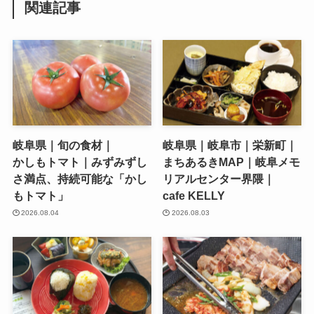
関連記事
岐阜県｜旬の食材｜
岐阜県｜岐阜市｜栄新町｜
かしもトマト｜みずみずし
まちあるきMAP｜岐阜メモ
さ満点、持続可能な「かし
リアルセンター界隈｜
もトマト」
cafe KELLY
2026.08.04
2026.08.03