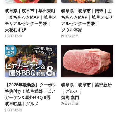
岐阜県｜岐阜市｜早田東町
岐阜県｜岐阜市｜南蝉｜ま
｜まちあるきMAP｜岐阜メ
ちあるきMAP｜岐阜メモリ
モリアルセンター界隈｜
アルセンター界隈｜
天花むすび
ソウル本家
2026.07.31
2026.07.31
【2026年最新版】クーポン
岐阜県｜岐阜市｜茜部新所
特典付き！岐阜近郊！ビア
｜グルメ｜
ガーデン&屋外BBQ 8選
焼肉 嘉門
岐阜咲楽｜グルメ
2026.07.28
2026.07.30