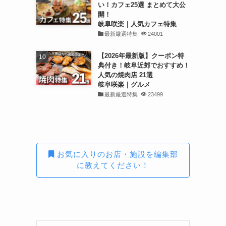
い！カフェ25選 まとめて大公
開！
岐阜咲楽｜人気カフェ特集
最新厳選特集
24001
【2026年最新版】クーポン特
典付き！岐阜近郊でおすすめ！
人気の焼肉店 21選
岐阜咲楽｜グルメ
最新厳選特集
23499
お気に入りのお店・施設を編集部
に教えてください！