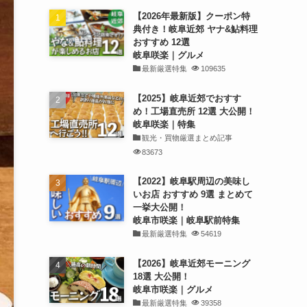
【2026年最新版】クーポン特
典付き！岐阜近郊 ヤナ&鮎料理
おすすめ 12選
岐阜咲楽｜グルメ
最新厳選特集
109635
【2025】岐阜近郊でおすす
め！工場直売所 12選 大公開！
岐阜咲楽｜特集
観光・買物厳選まとめ記事
83673
【2022】岐阜駅周辺の美味し
いお店 おすすめ 9選 まとめて
一挙大公開！
岐阜市咲楽｜岐阜駅前特集
最新厳選特集
54619
【2026】岐阜近郊モーニング
18選 大公開！
岐阜市咲楽｜グルメ
最新厳選特集
39358