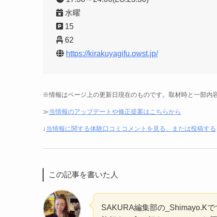
水曜
15
62
https://kirakuyagifu.owst.jp/
※情報はページ上の更新日現在のものです。取材時と一部内
≫
当情報のアップデートや修正提案はこちらから
↓
当情報に関する体験口コミコメントを見る、または投稿する
この記事を書いた人
SAKURA編集部の_Shimayo.K