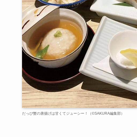
だっぴ蟹の唐揚げは甘くてジューシー！（©️SAKURA編集部）