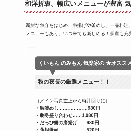
和洋折衷、幅広いメニューが豊富 
新鮮な魚介をはじめ、串揚げや釜めし、一品料理
メニューもあり、いつ来ても楽しめる！個室も充
くいもん のみもん 気楽家
の
★オスス
秋の夜長の厳選メニュー！！
（メイン写真左上から時計回りに）
・鯛釜めし …………
…
…
980円
・刺身盛り合わせ
……
1,080円
・だっぴ蟹の唐揚げ
……
680円
・蓮根饅頭
……
……
……
520円