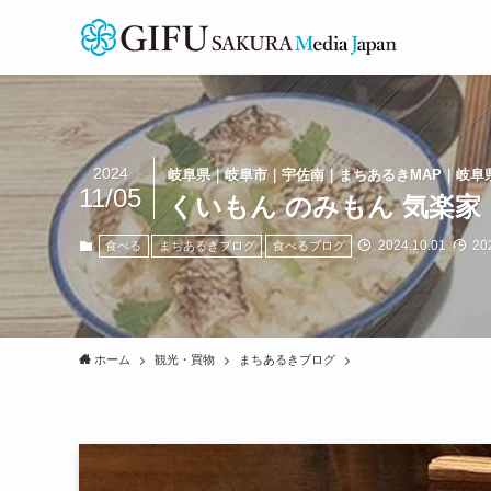
2024
岐阜県｜岐阜市｜宇佐南｜まちあるきMAP｜岐阜
11/05
くいもん のみもん 気楽家
2024.10.01
202
食べる
まちあるきブログ
食べるブログ
ホーム
観光・買物
まちあるきブログ