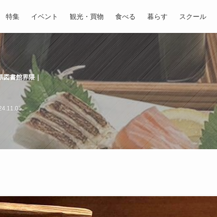
特集
イベント
観光・買物
食べる
暮らす
スクール
県図書館界隈｜
4.11.05