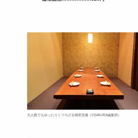
大人数でもゆったりくつろげる個室完備（©️SAKURA編集部）