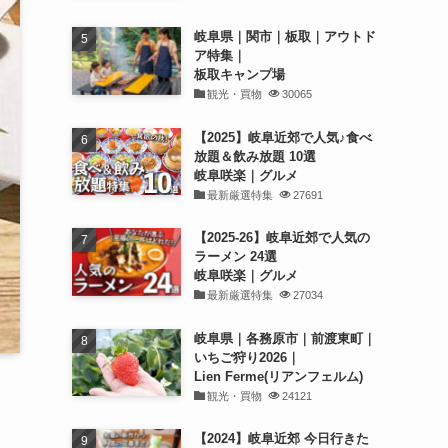
岐阜県｜関市｜板取｜アウトド
ア特集｜
板取キャンプ場
観光・買物
30065
【2025】岐阜近郊で人気♪食べ
放題＆飲み放題 10選
岐阜咲楽｜グルメ
最新厳選特集
27691
【2025-26】岐阜近郊で人気の
ラーメン 24選
岐阜咲楽｜グルメ
最新厳選特集
27034
岐阜県｜各務原市｜前渡東町｜
いちご狩り2026｜
Lien Ferme(リアンフェルム)
観光・買物
24121
【2024】岐阜近郊 今日行きた