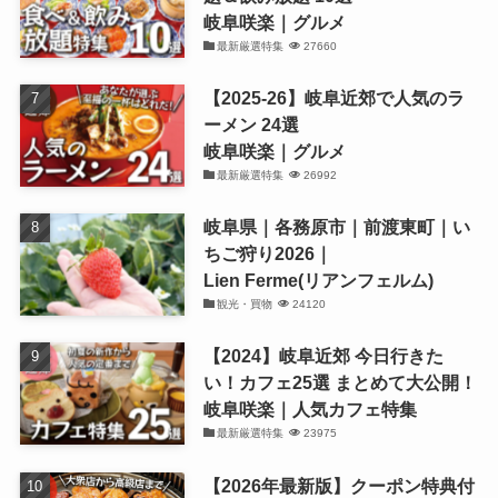
岐阜咲楽｜グルメ
最新厳選特集
27660
【2025-26】岐阜近郊で人気のラ
ーメン 24選
岐阜咲楽｜グルメ
最新厳選特集
26992
岐阜県｜各務原市｜前渡東町｜い
ちご狩り2026｜
Lien Ferme(リアンフェルム)
観光・買物
24120
【2024】岐阜近郊 今日行きた
い！カフェ25選 まとめて大公開！
岐阜咲楽｜人気カフェ特集
最新厳選特集
23975
【2026年最新版】クーポン特典付