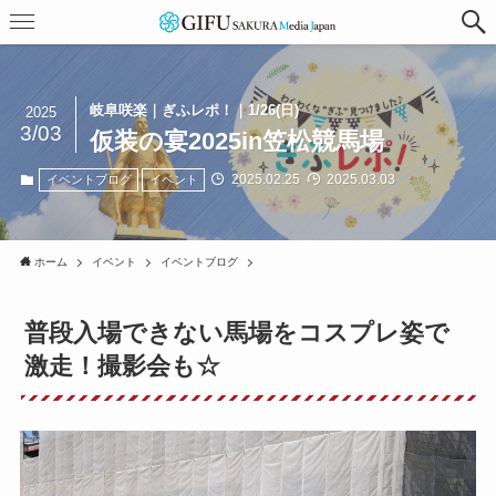
岐阜咲楽｜ぎふレポ！｜1/26(日)
2025
3/03
仮装の宴2025in笠松競馬場
2025.02.25
2025.03.03
イベントブログ
イベント
ホーム
イベント
イベントブログ
普段入場できない馬場をコスプレ姿で
激走！撮影会も☆