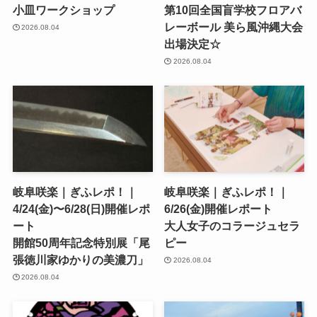
小皿ワークショップ
第10回全国盲学校フロアバ
レーボール 美ら風沖縄大会
2026.08.04
出場決定☆
2026.08.04
岐阜咲楽｜ぎふレポ！｜
岐阜咲楽｜ぎふレポ！｜
4/24(金)〜6/28(日)開催レポ
6/26(金)開催レポート
ート
大人女子のコラージュセラ
開館50周年記念特別展「尾
ピー
張徳川家ゆかりの美濃刀」
2026.08.04
2026.08.04