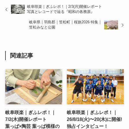
岐阜咲楽｜ぎふレポ！｜2/3(月)開催レポート
写真とレコードで辿る『昭和の各務原』
岐阜県｜羽島郡｜笠松町｜桜旅2026 特集｜
笠松みなと公園
関連記事
岐阜咲楽｜ぎふレポ！｜
岐阜咲楽｜ぎふレポ！｜
7/2(木)開催レポート
26/8/18(火)〜20(木)に開催!
葉っぱ×陶芸 葉っぱ模様の
独占インタビュー！