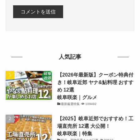
人気記事
【2026年最新版】クーポン特典付
き！岐阜近郊 ヤナ&鮎料理 おすす
め 12選
岐阜咲楽｜グルメ
最新厳選特集
109492
【2025】岐阜近郊でおすすめ！工
場直売所 12選 大公開！
岐阜咲楽｜特集