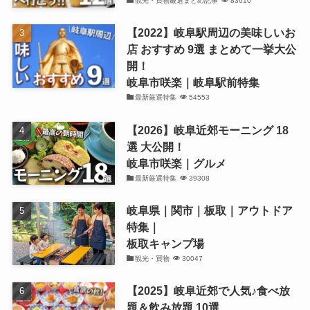
観光・買物厳選まとめ記事
83610
【2022】岐阜駅周辺の美味しいお
店 おすすめ 9選 まとめて一挙大公
開！
岐阜市咲楽｜岐阜駅前特集
最新厳選特集
54553
【2026】岐阜近郊モーニング 18
選 大公開！
岐阜市咲楽｜グルメ
最新厳選特集
39308
岐阜県｜関市｜板取｜アウトドア
特集｜
板取キャンプ場
観光・買物
30047
【2025】岐阜近郊で人気♪食べ放
題＆飲み放題 10選