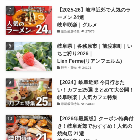
【2025-26】岐阜近郊で人気のラ
ーメン 24選
岐阜咲楽｜グルメ
最新厳選特集
27076
岐阜県｜各務原市｜前渡東町｜い
ちご狩り2026｜
Lien Ferme(リアンフェルム)
観光・買物
24121
【2024】岐阜近郊 今日行きた
い！カフェ25選 まとめて大公開！
岐阜咲楽｜人気カフェ特集
最新厳選特集
24030
【2026年最新版】クーポン特典付
き！岐阜近郊でおすすめ！人気の
焼肉店 21選