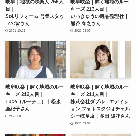
岐阜｜地域の咲楽人 756人
岐阜咲楽｜輝く地域のルー
目｜
キーズ 213人目｜
Sol.リフォーム 営業スタッ
いっきゅうの遺品整理社｜
フの皆さん
熊谷 春之さん
2021.10.01
2026.08.05
岐阜咲楽｜輝く地域のルー
岐阜咲楽｜輝く地域のルー
キーズ 212人目｜
キーズ 211人目｜
Luce（ルーチェ）｜松永
株式会社ダブル・エディシ
亜紀子さん
ョン フォトスタジオチェル
シー岐阜店｜多田 陽花さん
2026.08.05
2026.08.05