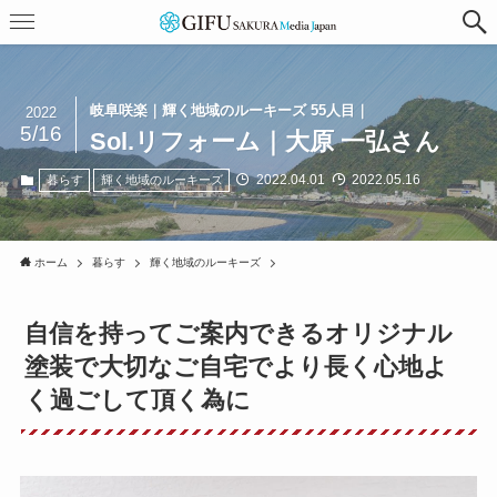
岐阜咲楽｜輝く地域のルーキーズ 55人目｜
2022
5/16
Sol.リフォーム｜大原 一弘さん
2022.04.01
2022.05.16
暮らす
輝く地域のルーキーズ
ホーム
暮らす
輝く地域のルーキーズ
自信を持ってご案内できるオリジナル
塗装で大切なご自宅でより長く心地よ
く過ごして頂く為に