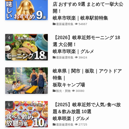
店 おすすめ 9選 まとめて一挙大公
開！
岐阜市咲楽｜岐阜駅前特集
最新厳選特集
54667
【2026】岐阜近郊モーニング 18
選 大公開！
岐阜市咲楽｜グルメ
最新厳選特集
39424
岐阜県｜関市｜板取｜アウトドア
特集｜
板取キャンプ場
観光・買物
30080
【2025】岐阜近郊で人気♪食べ放
題＆飲み放題 10選
岐阜咲楽｜グルメ
最新厳選特集
27725