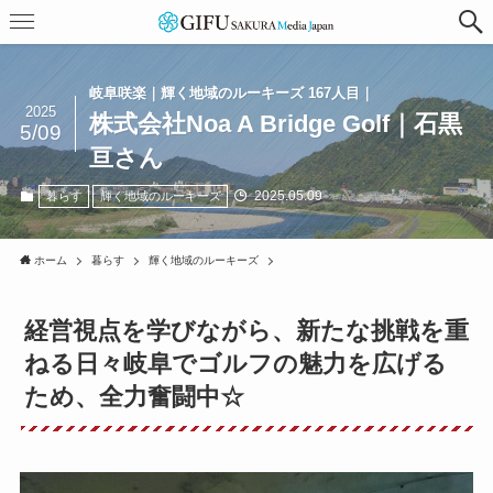
岐阜咲楽｜輝く地域のルーキーズ 167人目｜
2025
株式会社Noa A Bridge Golf｜石黒
5/09
亘さん
2025.05.09
暮らす
輝く地域のルーキーズ
ホーム
暮らす
輝く地域のルーキーズ
経営視点を学びながら、新たな挑戦を重
ねる日々岐阜でゴルフの魅力を広げる
ため、全力奮闘中☆