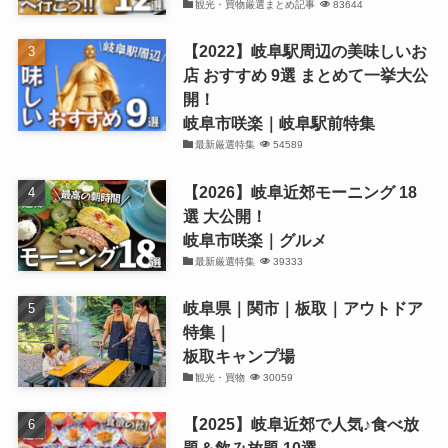
観光・買物厳選まとめ記事
83644
【2022】岐阜駅周辺の美味しいお
店 おすすめ 9選 まとめて一挙大公
開！
岐阜市咲楽｜岐阜駅前特集
最新厳選特集
54589
【2026】岐阜近郊モーニング 18
選 大公開！
岐阜市咲楽｜グルメ
最新厳選特集
39333
岐阜県｜関市｜板取｜アウトドア
特集｜
板取キャンプ場
観光・買物
30059
【2025】岐阜近郊で人気♪食べ放
題＆飲み放題 10選