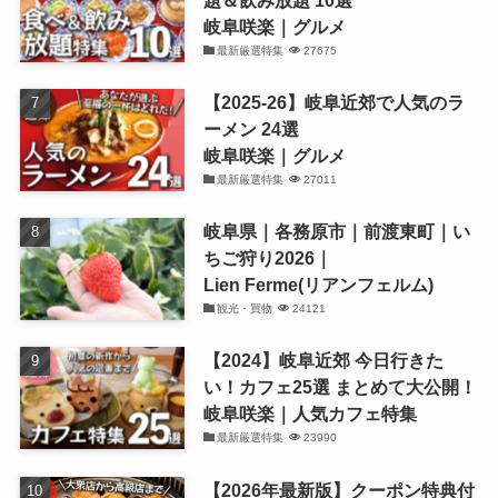
岐阜咲楽｜グルメ
最新厳選特集
27675
【2025-26】岐阜近郊で人気のラ
ーメン 24選
岐阜咲楽｜グルメ
最新厳選特集
27011
岐阜県｜各務原市｜前渡東町｜い
ちご狩り2026｜
Lien Ferme(リアンフェルム)
観光・買物
24121
【2024】岐阜近郊 今日行きた
い！カフェ25選 まとめて大公開！
岐阜咲楽｜人気カフェ特集
最新厳選特集
23990
【2026年最新版】クーポン特典付