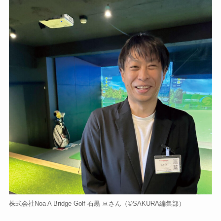
株式会社Noa A Bridge Golf 石黒 亘さん（©️SAKURA編集部）