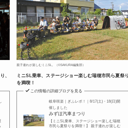
親子連れが楽しむミニSL。（©️SAKURA編集部）
踊り、
ミニSL乗車、ステージショー楽しむ瑞穂市民ら夏祭
を満喫！
この情報の詳細ブログを見る
し
岐阜咲楽｜ぎふレポ！｜8/17(土)・18(日)開
催しました
みずほ汽車まつり
屋
【ミニSL乗車、ステージショー楽しむ瑞穂
ら
市民ら夏祭りを満喫！】 親子連れが楽しむ