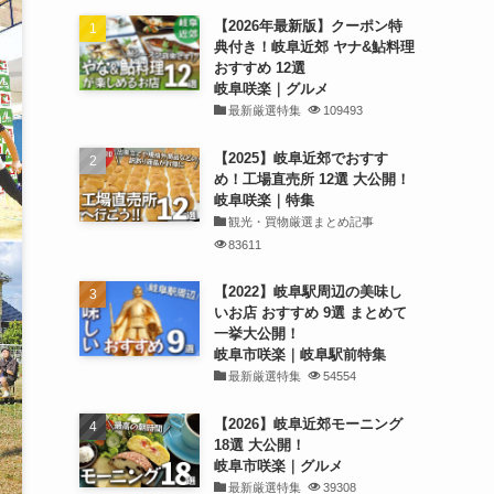
【2026年最新版】クーポン特
典付き！岐阜近郊 ヤナ&鮎料理
おすすめ 12選
岐阜咲楽｜グルメ
最新厳選特集
109493
【2025】岐阜近郊でおすす
め！工場直売所 12選 大公開！
岐阜咲楽｜特集
観光・買物厳選まとめ記事
83611
【2022】岐阜駅周辺の美味し
いお店 おすすめ 9選 まとめて
一挙大公開！
岐阜市咲楽｜岐阜駅前特集
最新厳選特集
54554
【2026】岐阜近郊モーニング
18選 大公開！
岐阜市咲楽｜グルメ
最新厳選特集
39308