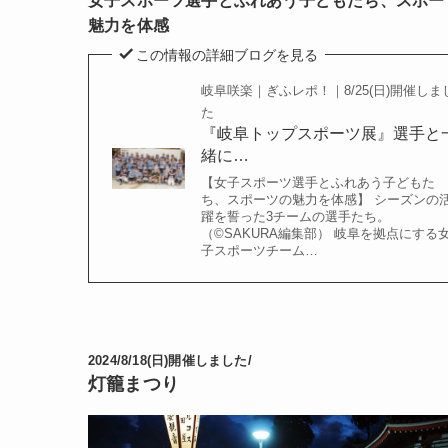
女子スポーツ選手とふれあう子どもたち、スポー
魅力を体感
この情報の詳細ブログを見る
岐阜咲楽｜ぎふレポ！｜8/25(日)開催しま
た
『岐阜トップスポーツ展』選手と
緒に…
【女子スポーツ選手とふれあう子どもた
ち、スポーツの魅力を体感】 シーズンの
躍を誓った3チームの選手たち。
（©️SAKURA編集部） 岐阜を拠点にする
子スポーツチーム…
2024/8/18(日)開催しました/
灯籠まつり