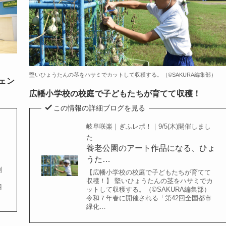
堅いひょうたんの茎をハサミでカットして収穫する。（©️SAKURA編集部）
ェン
広幡小学校の校庭で子どもたちが育てて収穫！
この情報の詳細ブログを見る
岐阜咲楽｜ぎふレポ！｜9/5(木)開催しまし
た
養老公園のアート作品になる、ひょ
うた…
剣
【広幡小学校の校庭で子どもたちが育てて
収穫！】 堅いひょうたんの茎をハサミでカ
目
ットして収穫する。（©️SAKURA編集部）
令和７年春に開催される「第42回全国都市
緑化…