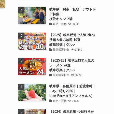
岐阜県｜関市｜板取｜アウトド
ア特集｜
板取キャンプ場
観光・買物
30049
【2025】岐阜近郊で人気♪食べ
放題＆飲み放題 10選
岐阜咲楽｜グルメ
最新厳選特集
27660
【2025-26】岐阜近郊で人気の
ラーメン 24選
岐阜咲楽｜グルメ
最新厳選特集
26993
岐阜県｜各務原市｜前渡東町｜
いちご狩り2026｜
Lien Ferme(リアンフェルム)
観光・買物
24120
【2024】岐阜近郊 今日行きた