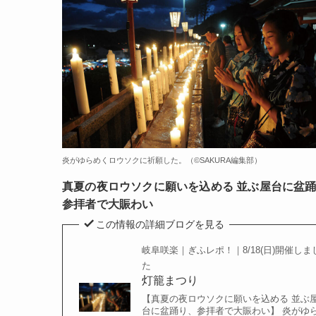
炎がゆらめくロウソクに祈願した。（©️SAKURA編集部）
真夏の夜ロウソクに願いを込める 並ぶ屋台に盆
参拝者で大賑わい
この情報の詳細ブログを見る
岐阜咲楽｜ぎふレポ！｜8/18(日)開催しま
た
灯籠まつり
【真夏の夜ロウソクに願いを込める 並ぶ
台に盆踊り、参拝者で大賑わい】 炎がゆ