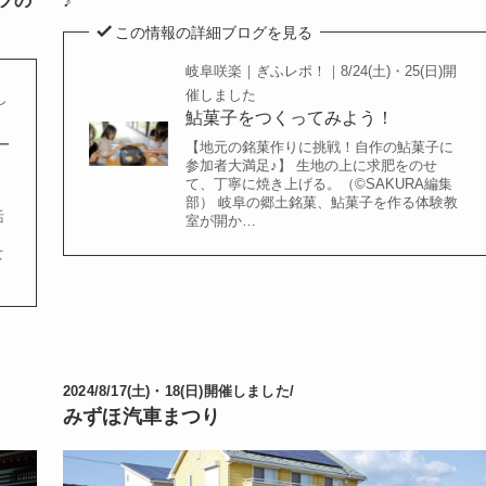
ツの
♪
この情報の詳細ブログを見る
岐阜咲楽｜ぎふレポ！｜8/24(土)・25(日)開
催しました
し
鮎菓子をつくってみよう！
一
【地元の銘菓作りに挑戦！自作の鮎菓子に
参加者大満足♪】 生地の上に求肥をのせ
て、丁寧に焼き上げる。（©️SAKURA編集
部） 岐阜の郷土銘菓、鮎菓子を作る体験教
活
室が開か…
女
2024/8/17(土)・18(日)開催しました/
みずほ汽車まつり