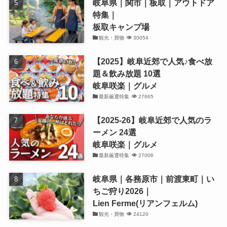
岐阜県｜関市｜板取｜アウトドア
特集｜
板取キャンプ場
観光・買物
30054
【2025】岐阜近郊で人気♪食べ放
題＆飲み放題 10選
岐阜咲楽｜グルメ
最新厳選特集
27665
【2025-26】岐阜近郊で人気のラ
ーメン 24選
岐阜咲楽｜グルメ
最新厳選特集
27006
岐阜県｜各務原市｜前渡東町｜い
ちご狩り2026｜
Lien Ferme(リアンフェルム)
観光・買物
24120