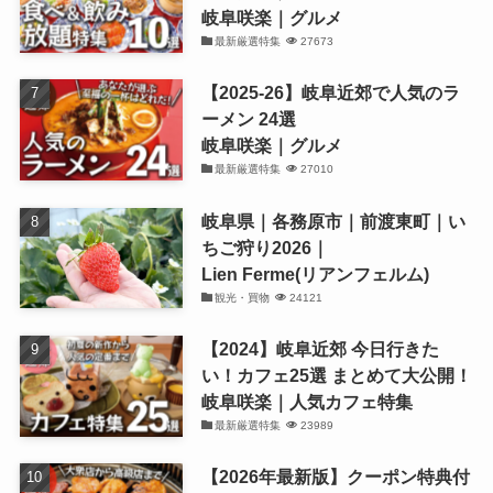
岐阜咲楽｜グルメ
最新厳選特集
27673
【2025-26】岐阜近郊で人気のラ
ーメン 24選
岐阜咲楽｜グルメ
最新厳選特集
27010
岐阜県｜各務原市｜前渡東町｜い
ちご狩り2026｜
Lien Ferme(リアンフェルム)
観光・買物
24121
【2024】岐阜近郊 今日行きた
い！カフェ25選 まとめて大公開！
岐阜咲楽｜人気カフェ特集
最新厳選特集
23989
【2026年最新版】クーポン特典付