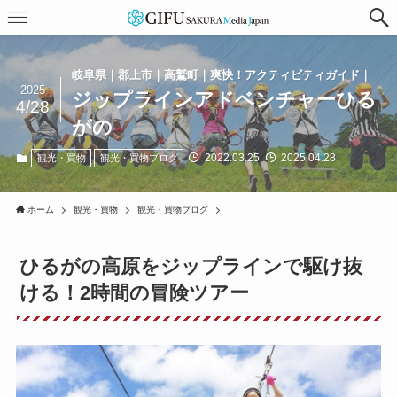
岐阜県｜郡上市｜高鷲町｜爽快！アクティビティガイド｜
2025
ジップラインアドベンチャーひる
4/28
がの
2022.03.25
2025.04.28
観光・買物
観光・買物ブログ
ホーム
観光・買物
観光・買物ブログ
ひるがの高原をジップラインで駆け抜
ける！2時間の冒険ツアー