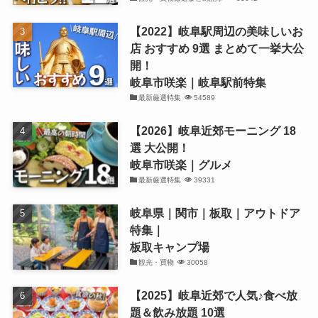
【2022】岐阜駅周辺の美味しいお
店 おすすめ 9選 まとめて一挙大公
開！
岐阜市咲楽｜岐阜駅前特集
最新厳選特集
54589
【2026】岐阜近郊モーニング 18
選 大公開！
岐阜市咲楽｜グルメ
最新厳選特集
39331
岐阜県｜関市｜板取｜アウトドア
特集｜
板取キャンプ場
観光・買物
30058
【2025】岐阜近郊で人気♪食べ放
題＆飲み放題 10選