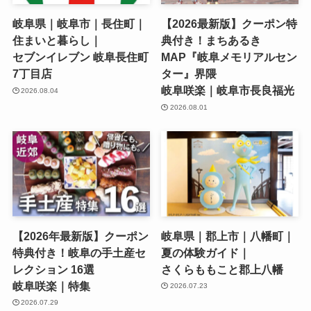
岐阜県｜岐阜市｜長住町｜
【2026最新版】クーポン特
住まいと暮らし｜
典付き！まちあるき
セブンイレブン 岐阜長住町
MAP『岐阜メモリアルセン
7丁目店
ター』界隈
岐阜咲楽｜岐阜市長良福光
2026.08.04
2026.08.01
【2026年最新版】クーポン
岐阜県｜郡上市｜八幡町｜
特典付き！岐阜の手土産セ
夏の体験ガイド｜
レクション 16選
さくらももこと郡上八幡
岐阜咲楽｜特集
2026.07.23
2026.07.29