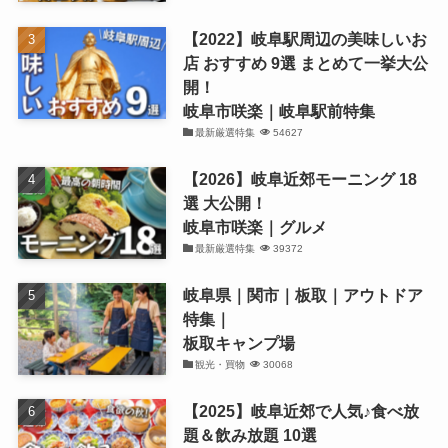
【2022】岐阜駅周辺の美味しいお
店 おすすめ 9選 まとめて一挙大公
開！
岐阜市咲楽｜岐阜駅前特集
最新厳選特集
54627
【2026】岐阜近郊モーニング 18
選 大公開！
岐阜市咲楽｜グルメ
最新厳選特集
39372
岐阜県｜関市｜板取｜アウトドア
特集｜
板取キャンプ場
観光・買物
30068
【2025】岐阜近郊で人気♪食べ放
題＆飲み放題 10選