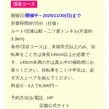
渓谷コース
開催日/
開催中～2025/11/30(日)まで
所要時間/約75分（往復）
ルート/旧漆山駅⇔二ツ屋トンネル(片道約
3.3km)
条件/渓谷コースは、未就学児以上のみ。自
転車をこぐ方は身長145cm以上が必要で
す。145cm未満の方は真ん中の補助席にお
座りください。自転車をこぐ小学生は、必
ず大人とペアを組んでください。
料金/2・3人で6,000円～
予約方法/お電話、HP
店舗公式サイト