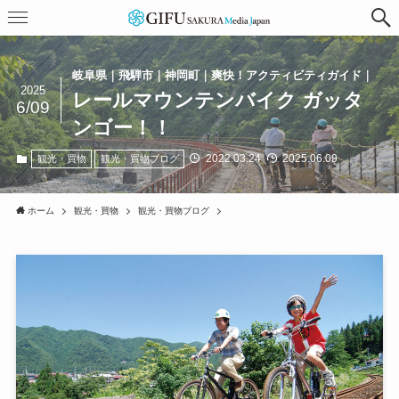
岐阜県｜飛騨市｜神岡町｜爽快！アクティビティガイド｜
2025
レールマウンテンバイク ガッタ
6/09
ンゴー！！
2022.03.24
2025.06.09
観光・買物
観光・買物ブログ
ホーム
観光・買物
観光・買物ブログ