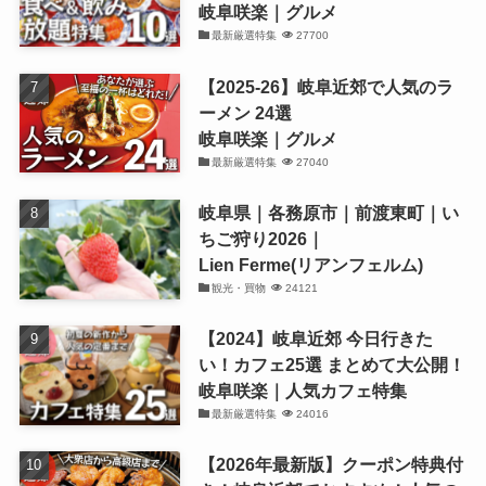
岐阜咲楽｜グルメ
最新厳選特集
27700
【2025-26】岐阜近郊で人気のラ
ーメン 24選
岐阜咲楽｜グルメ
最新厳選特集
27040
岐阜県｜各務原市｜前渡東町｜い
ちご狩り2026｜
Lien Ferme(リアンフェルム)
観光・買物
24121
【2024】岐阜近郊 今日行きた
い！カフェ25選 まとめて大公開！
岐阜咲楽｜人気カフェ特集
最新厳選特集
24016
【2026年最新版】クーポン特典付