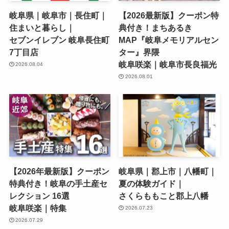
岐阜県｜岐阜市｜長住町｜
【2026最新版】クーポン特
住まいと暮らし｜
典付き！まちあるき
セブンイレブン 岐阜長住町
MAP『岐阜メモリアルセン
7丁目店
ター』界隈
岐阜咲楽｜岐阜市長良福光
2026.08.04
2026.08.01
【2026年最新版】クーポン
岐阜県｜郡上市｜八幡町｜
特典付き！岐阜の手土産セ
夏の体験ガイド｜
レクション 16選
さくらももこと郡上八幡
岐阜咲楽｜特集
2026.07.23
2026.07.29